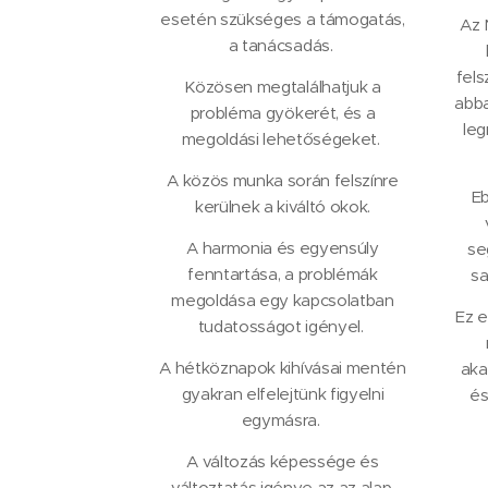
esetén szükséges a támogatás,
Az 
a tanácsadás.
fels
Közösen megtalálhatjuk a
abba
probléma gyökerét, és a
leg
megoldási lehetőségeket.
A közös munka során felszínre
Eb
kerülnek a kiváltó okok.
A harmonia és egyensúly
se
fenntartása, a problémák
sa
megoldása egy kapcsolatban
Ez e
tudatosságot igényel.
A hétköznapok kihívásai mentén
aka
gyakran elfelejtünk figyelni
és
egymásra.
A változás képessége és
változtatás igénye az az alap,