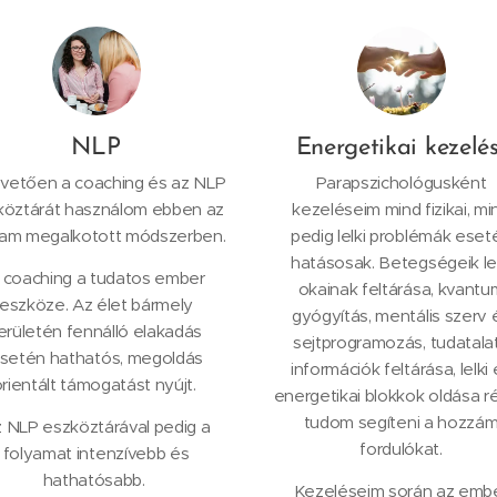
NLP
Energetikai kezelé
vetően a coaching és az NLP
Parapszichológusként
köztárát használom ebben az
kezeléseim mind fizikai, mi
lam megalkotott módszerben.
pedig lelki problémák eset
hatásosak. Betegségeik lel
 coaching a tudatos ember
okainak feltárása, kvantu
eszköze. Az élet bármely
gyógyítás, mentális szerv 
erületén fennálló elakadás
sejtprogramozás, tudatalat
setén hathatós, megoldás
információk feltárása, lelki
rientált támogatást nyújt.
energetikai blokkok oldása r
tudom segíteni a hozzá
 NLP eszköztárával pedig a
fordulókat.
folyamat intenzívebb és
hathatósabb.
Kezeléseim során az emb