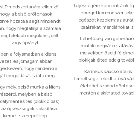
teljességére koncentrálok. Í
NLP módszertanára jellemző,
energetikai rendszer telje
hogy a belső erőforrások
egészét kezelem: az aurát,
zínre hozatala segít mindenkit
csakrákat, meridiánokat is
n, hogy megtalálja a számára
megfelelőbb megoldást, célt
Lehetőség van generáció
vagy új irányt.
minták megváltoztatására
melyekben őseid félelmei
ben a folyamatban a kliens
blokkjait élted eddig továb
vezet, és jómagam abban
gédkezem, hogy mindenki a
Karmikus kapcsolataink
ját megoldását találja meg.
terheltsége feloldhatóvá váli
életedet szabad döntése
gy mély, belső munka a kliens
mentén alakíthatod továb
részéről, melyben a belső
dálymentesítés (blokk oldás)
 az új készségek kialakítása
kiemelt szerepet kap.