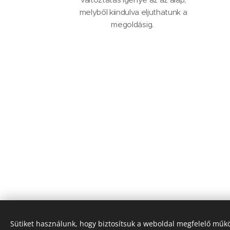
melyből kiindulva eljuthatunk a
megoldásig.
Sütiket használunk, hogy biztosítsuk a weboldal megfelelő műkö