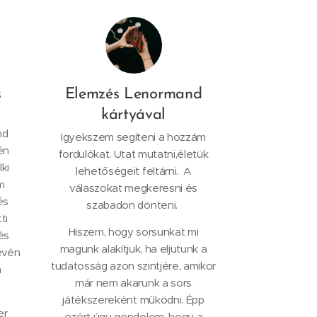
s
Elemzés Lenormand
kártyával
nd
Igyekszem segíteni a hozzám
én
fordulókat. Utat mutatni,életük
ki
lehetőségeit feltárni. A
m
válaszokat megkeresni és
és
szabadon dönteni.
ti
Hiszem, hogy sorsunkat mi
 és
magunk alakítjuk, ha eljutunk a
évén
tudatosság azon szintjére, amikor
m
már nem akarunk a sors
játékszereként működni. Épp
er
ezért úgy gondolom, hogy a