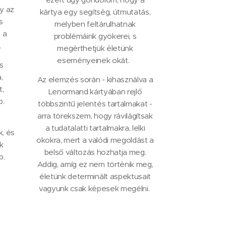
gy az
kártya egy segítség, útmutatás,
s
melyben feltárulhatnak
 a
problémáink gyökerei, s
.
megérthetjük életünk
eseményeinek okát.
s
,
Az elemzés során - kihasználva a
t,
Lenormand kártyában rejlő
b.
többszintű jelentés tartalmakat -
arra törekszem, hogy rávilágítsak
a tudatalatti tartalmakra, lelki
k, és
okokra, mert a valódi megoldást a
k
belső változás hozhatja meg.
b.
Addig, amíg ez nem történik meg,
életünk determinált aspektusait
vagyunk csak képesek megélni.