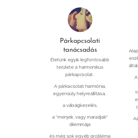
Párkapcsolati
tanácsadás
Alap
esz
Életünk egyik legfontosabb
álta
területe a harmonikus
párkapcsolat.
A
A párkacsolati harmónia,
t
egyensúly helyreállítása,
e
a válságkezelés,
o
a "menjek, vagy maradjak"
Az
dilemmája
és még sok egyéb probléma