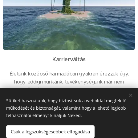
Karrierváltás
Életünk középső harmadában gyakran érezzük úgy,
hogy eddigi munkánk, tevékenységünk már nem
megfelleő számunkra. Ilyenkor elgondolkodunk, milyen
hivatás lenne számunkra megfelelő. Az új irány
Sütiket használunk, hogy biztosítsuk a weboldal megfelelő
megtalálása, és a váltás menedzselése segítő
működését és biztonságát, valamint hogy a lehető legjobb
közreműködéssel sokkal könnyebb.
felhasználói élményt kínáljuk Neked.
Szolgáltatásaim
Csak a legszükségesebbek elfogadása