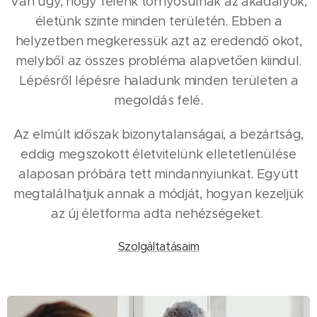
Van úgy, hogy felénk tornyosulnak az akadályok,
életünk szinte minden területén. Ebben a
helyzetben megkeressük azt az eredendő okot,
melyből az összes probléma alapvetően kiindul.
Lépésről lépésre haladunk minden területen a
megoldás felé.
Az elmúlt időszak bizonytalanságai, a bezártság,
eddig megszokott életvitelünk elletetlenülése
alaposan próbára tett mindannyiunkat. Együtt
megtalálhatjuk annak a módját, hogyan kezeljük
az új életforma adta nehézségeket.
Szolgáltatásaim