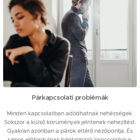
Párkapcsolati problémák
Minden kapcsolatban adódhatnak nehézségek.
Sokszor a külső körümények jelntenek nehezítést.
Gyakran azonban a párok eltérő nézőpontja. És
sajnos előfordulnak bántalmazó kapcsolatok is.