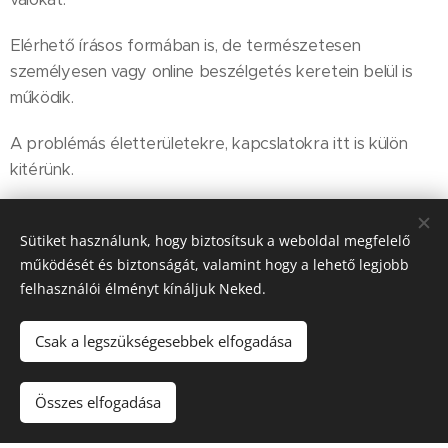
Elérhető írásos formában is, de természetesen
személyesen vagy online beszélgetés keretein belül is
működik.
A problémás életterületekre, kapcslatokra itt is külön
kitérünk.
Egyfajta iránytű ez.
Sütiket használunk, hogy biztosítsuk a weboldal megfelelő
Kapcsolat
működését és biztonságát, valamint hogy a lehető legjobb
felhasználói élményt kínáljuk Neked.
Csak a legszükségesebbek elfogadása
© Korek Györgyi 2020
Összes elfogadása
Az oldalt a
Webnode
működteti
Sütik