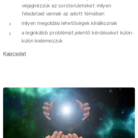
végignézzük az sorsterületeket: milyen
feladataid vannak az adott témában
milyen megoldási lehetőségek kínálkoznak
a leginkább problémát jelentő kérdéseket külön-
külön kielemezzük
Kapcsolat