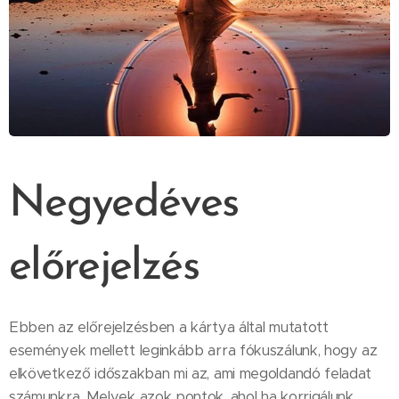
Negyedéves
előrejelzés
Ebben az előrejelzésben a kártya által mutatott
események mellett leginkább arra fókuszálunk, hogy az
elkövetkező időszakban mi az, ami megoldandó feladat
számunkra. Melyek azok pontok, ahol ha korrigálunk,