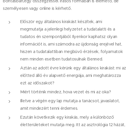
bontásban,egy összegzéssel. Írásos formában is elérhető, de
személyesen vagy online is kérhető.
Először egy általános kirakást készítek, ami
megmutatja a jelenlegi helyzetet a tudatalatti és a
tudatos én szempontjából. Ilyenkor kaphatsz olyan
információt is, ami számodra az újdonság erejével hat,
hiszen a tudatalattiban megbúvó érzések, folyamatok
nem minden esetben tudatosulnak Benned.
Aztán az adott évre kérünk egy általános kirakást: mi az
előtted álló év alapvető energiája, ami meghatározza
ezt az időszakot?
Miért történik mindez, hova vezet és mi az oka?
Illetve a végén egy lap mutatja a tanácsot, javaslatot,
amit mindezért tenni érdemes.
Ezután következik egy kirakás, mely a különböző
életterületeket mutatja meg. Itt az asztrológia 12 házát,