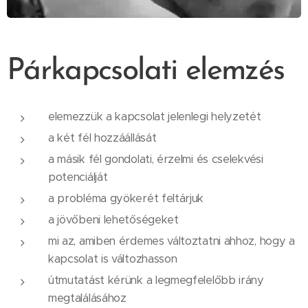
Párkapcsolati elemzés
elemezzük a kapcsolat jelenlegi helyzetét
a két fél hozzáállását
a másik fél gondolati, érzelmi és cselekvési
potenciálját
a probléma gyökerét feltárjuk
a jövőbeni lehetőségeket
mi az, amiben érdemes változtatni ahhoz, hogy a
kapcsolat is változhasson
útmutatást kérünk a legmegfelelőbb irány
megtalálásához