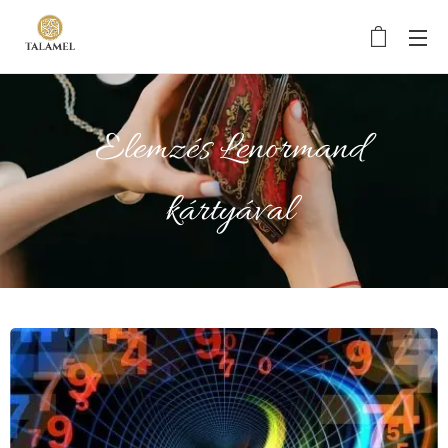
Elemzés Lenormand
kártyával