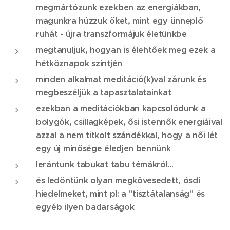
megmártózunk ezekben az energiákban,
magunkra húzzuk őket, mint egy ünneplő
ruhát - újra transzformájuk életünkbe
megtanuljuk, hogyan is élehtőek meg ezek a
hétköznapok szintjén
minden alkalmat meditáció(k)val zárunk és
megbeszéljük a tapasztalatainkat
ezekban a meditációkban kapcsolódunk a
bolygók, csillagképek, ősi istennők energiáival
azzal a nem titkolt szándékkal, hogy a női lét
egy új minősége éledjen bennünk
lerántunk tabukat tabu témákról...
és ledöntünk olyan megkövesedett, ósdi
hiedelmeket, mint pl: a "tisztátalanság" és
egyéb ilyen badarságok