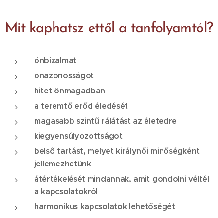
Mit kaphatsz ettől a tanfolyamtól?
önbizalmat
önazonosságot
hitet önmagadban
a teremtő erőd éledését
magasabb szintű rálátást az életedre
kiegyensúlyozottságot
belső tartást, melyet királynői minőségként
jellemezhetünk
átértékelését mindannak, amit gondolni véltél
a kapcsolatokról
harmonikus kapcsolatok lehetőségét