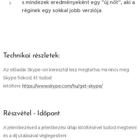
s mindezek eredményeként egy "új nőt", aki a
réginek egy sokkal jobb verziója
Technikai részletek:
Az előadás Skype-on keresztül lesz megtartva. Ha nincs még
Skype fiókod, itt tudod
letölteni:
https://www.skype.com/hu/get-skype/
Részvétel - Időpont
A jelentkezésed a jelentkezési űrlap kitöltésével tudod megtenni
és a díj utalásával véglegesíteni