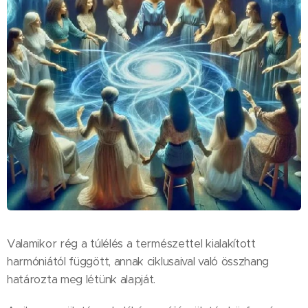
Valamikor rég a túlélés a természettel kialakított
harmóniától függött, annak ciklusaival való összhang
határozta meg létünk alapját.