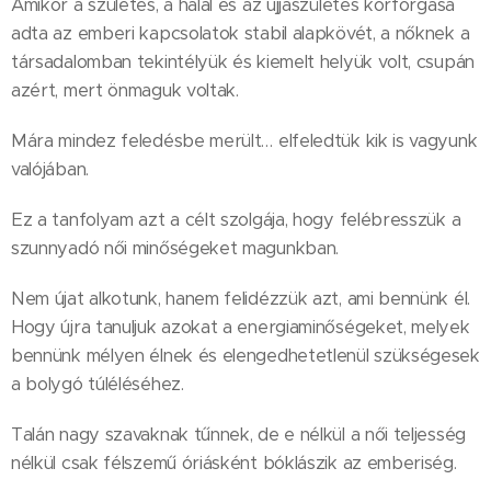
Amikor a születés, a halál és az újjászületés körforgása
adta az emberi kapcsolatok stabil alapkövét, a nőknek a
társadalomban tekintélyük és kiemelt helyük volt, csupán
azért, mert önmaguk voltak.
Mára mindez feledésbe merült… elfeledtük kik is vagyunk
valójában.
Ez a tanfolyam azt a célt szolgája, hogy felébresszük a
szunnyadó női minőségeket magunkban.
Nem újat alkotunk, hanem felidézzük azt, ami bennünk él.
Hogy újra tanuljuk azokat a energiaminőségeket, melyek
bennünk mélyen élnek és elengedhetetlenül szükségesek
a bolygó túléléséhez.
Talán nagy szavaknak tűnnek, de e nélkül a női teljesség
nélkül csak félszemű óriásként bóklászik az emberiség.