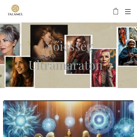
Nőiesség
Ultramaraton