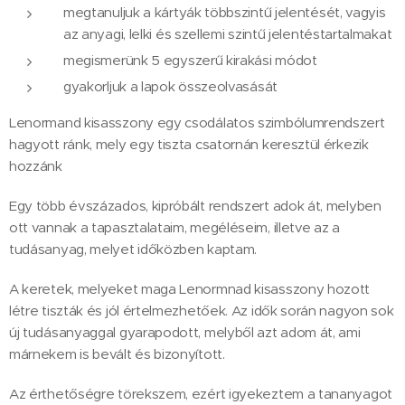
megtanuljuk a kártyák többszintű jelentését, vagyis
az anyagi, lelki és szellemi szintű jelentéstartalmakat
megismerünk 5 egyszerű kirakási módot
gyakorljuk a lapok összeolvasását
Lenormand kisasszony egy csodálatos szimbólumrendszert
hagyott ránk, mely egy tiszta csatornán keresztül érkezik
hozzánk
Egy több évszázados, kipróbált rendszert adok át, melyben
ott vannak a tapasztalataim, megéléseim, illetve az a
tudásanyag, melyet időközben kaptam.
A keretek, melyeket maga Lenormnad kisasszony hozott
létre tiszták és jól értelmezhetőek. Az idők során nagyon sok
új tudásanyaggal gyarapodott, melyből azt adom át, ami
márnekem is bevált és bizonyított.
Az érthetőségre törekszem, ezért igyekeztem a tananyagot