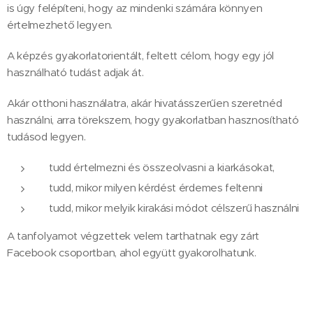
is úgy felépíteni, hogy az mindenki számára könnyen
értelmezhető legyen.
A képzés gyakorlatorientált, feltett célom, hogy egy jól
használható tudást adjak át.
Akár otthoni használatra, akár hivatásszerűen szeretnéd
használni, arra törekszem, hogy gyakorlatban hasznosítható
tudásod legyen.
tudd értelmezni és összeolvasni a kiarkásokat,
tudd, mikor milyen kérdést érdemes feltenni
tudd, mikor melyik kirakási módot célszerű használni
A tanfolyamot végzettek velem tarthatnak egy zárt
Facebook csoportban, ahol együtt gyakorolhatunk.