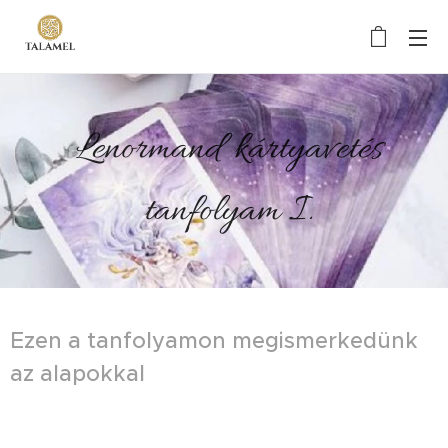
Lenormand kártyavetés
tanfolyam I.
Ezen a tanfolyamon megismerkedünk
az alapokkal