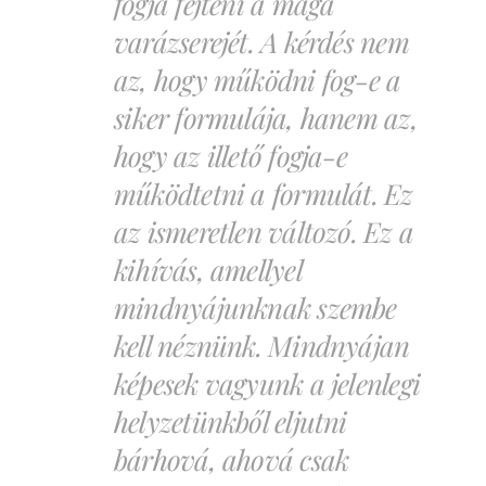
fogja fejteni a maga
varázserejét. A kérdés nem
az, hogy működni fog-e a
siker formulája, hanem az,
hogy az illető fogja-e
működtetni a formulát. Ez
az ismeretlen változó. Ez a
kihívás, amellyel
mindnyájunknak szembe
kell néznünk. Mindnyájan
képesek vagyunk a jelenlegi
helyzetünkből eljutni
bárhová, ahová csak