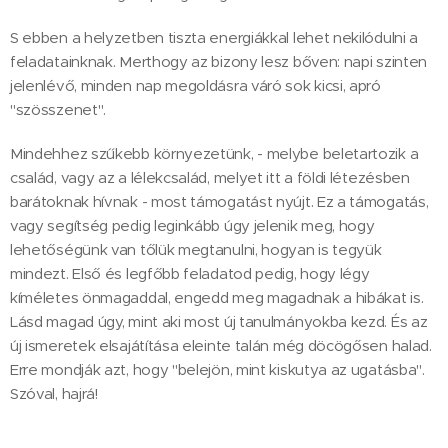
S ebben a helyzetben tiszta energiákkal lehet nekilódulni a
feladatainknak. Merthogy az bizony lesz bőven: napi szinten
jelenlévő, minden nap megoldásra váró sok kicsi, apró
"szösszenet".
Mindehhez szűkebb környezetünk, - melybe beletartozik a
család, vagy az a lélekcsalád, melyet itt a földi létezésben
barátoknak hívnak - most támogatást nyújt. Ez a támogatás,
vagy segítség pedig leginkább úgy jelenik meg, hogy
lehetőségünk van tőlük megtanulni, hogyan is tegyük
mindezt. Első és legfőbb feladatod pedig, hogy légy
kíméletes önmagaddal, engedd meg magadnak a hibákat is.
Lásd magad úgy, mint aki most új tanulmányokba kezd. És az
új ismeretek elsajátítása eleinte talán még döcögősen halad.
Erre mondják azt, hogy "belejön, mint kiskutya az ugatásba".
Szóval, hajrá!