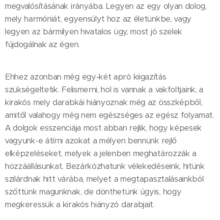
megvalósításának irányába. Legyen az egy olyan dolog,
mely harmóniát, egyensúlyt hoz az életünkbe, vagy
legyen az bármilyen hivatalos ügy, most jó szelek
fújdogálnak az égen.
Ehhez azonban még egy-két apró kiigazítás
szükségeltetik. Felismerni, hol is vannak a vakfoltjaink, a
kirakós mely darabkái hiányoznak még az összképből,
amitől valahogy még nem egészséges az egész folyamat.
A dolgok esszenciája most abban rejlik, hogy képesek
vagyunk-e átírni azokat a mélyen bennünk rejlő
elképzeléseket, melyek a jelenben meghatározzák a
hozzáállásunkat. Bezárkózhatunk vélekedéseink, hitünk
szilárdnak hitt várába, melyet a megtapasztalásainkból
szőttünk magunknak, de dönthetünk úgyis, hogy
megkeressük a kirakós hiányzó darabjait.