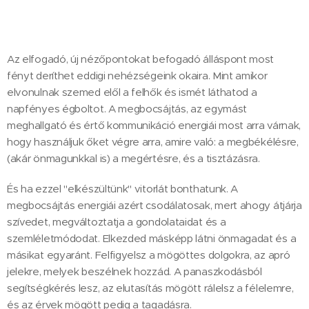
Az elfogadó, új nézőpontokat befogadó álláspont most
fényt deríthet eddigi nehézségeink okaira. Mint amikor
elvonulnak szemed elől a felhők és ismét láthatod a
napfényes égboltot. A megbocsájtás, az egymást
meghallgató és értő kommunikáció energiái most arra várnak,
hogy használjuk őket végre arra, amire való: a megbékélésre,
(akár önmagunkkal is) a megértésre, és a tisztázásra.
És ha ezzel "elkészültünk" vitorlát bonthatunk. A
megbocsájtás energiái azért csodálatosak, mert ahogy átjárja
szívedet, megváltoztatja a gondolataidat és a
szemléletmódodat. Elkezded másképp látni önmagadat és a
másikat egyaránt. Felfigyelsz a mögöttes dolgokra, az apró
jelekre, melyek beszélnek hozzád. A panaszkodásból
segítségkérés lesz, az elutasítás mögött rálelsz a félelemre,
és az érvek mögött pedig a tagadásra.