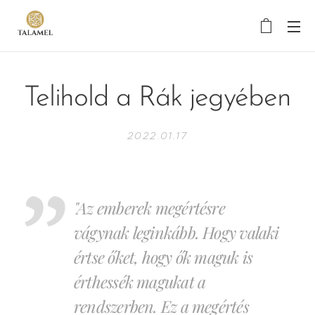
Telihold a Rák jegyében
2022.01.17
"Az emberek megértésre
vágynak leginkább. Hogy valaki
értse őket, hogy ők maguk is
érthessék magukat a
rendszerben. Ez a megértés