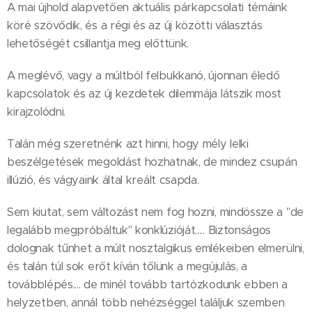
A mai újhold alapvetően aktuális párkapcsolati témáink
köré szövődik, és a régi és az új közötti választás
lehetőségét csillantja meg előttünk.
A meglévő, vagy a múltból felbukkanó, újonnan éledő
kapcsolatok és az új kezdetek dilemmája látszik most
kirajzolódni.
Talán még szeretnénk azt hinni, hogy mély lelki
beszélgetések megoldást hozhatnak, de mindez csupán
illúzió, és vágyaink által kreált csapda.
Sem kiutat, sem változást nem fog hozni, mindössze a "de
legalább megpróbáltuk" konklúzióját..... Biztonságos
dolognak tűnhet a múlt nosztalgikus emlékeiben elmerülni,
és talán túl sok erőt kíván tőlünk a megújulás, a
továbblépés.... de minél tovább tartózkodunk ebben a
helyzetben, annál több nehézséggel találjuk szemben