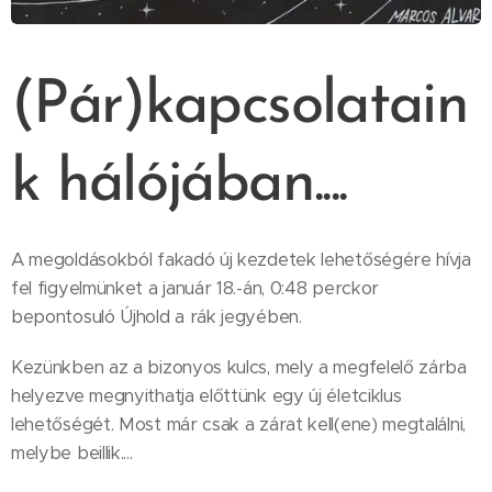
(Pár)kapcsolatain
k hálójában....
A megoldásokból fakadó új kezdetek lehetőségére hívja
fel figyelmünket a január 18.-án, 0:48 perckor
bepontosuló Újhold a rák jegyében.
Kezünkben az a bizonyos kulcs, mely a megfelelő zárba
helyezve megnyithatja előttünk egy új életciklus
lehetőségét. Most már csak a zárat kell(ene) megtalálni,
melybe beillik....