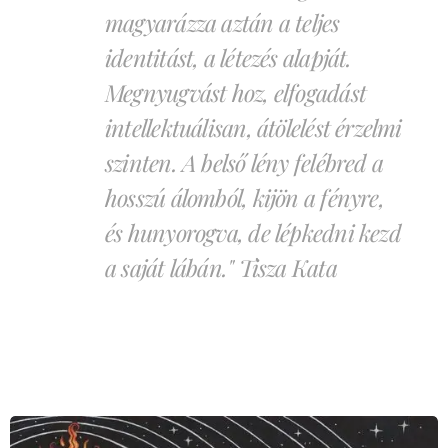
magyarázza aztán a teljes
identitást, a létezés alapját.
Megnyugvást hoz, elfogadást
intellektuálisan, átölelést érzelmi
szinten. A belső lény felébred a
hosszú álomból, kijön a fényre,
és hunyorogva, de lépkedni kezd
a saját lábán." Tisza Kata