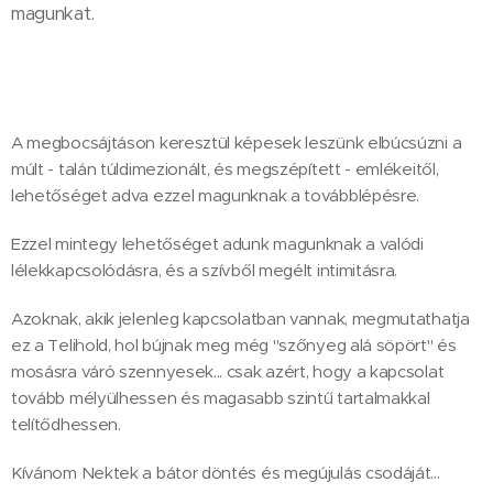
magunkat.
A megbocsájtáson keresztül képesek leszünk elbúcsúzni a
múlt - talán túldimezionált, és megszépített - emlékeitől,
lehetőséget adva ezzel magunknak a továbblépésre.
Ezzel mintegy lehetőséget adunk magunknak a valódi
lélekkapcsolódásra, és a szívből megélt intimitásra.
Azoknak, akik jelenleg kapcsolatban vannak, megmutathatja
ez a Telihold, hol bújnak meg még "szőnyeg alá söpört" és
mosásra váró szennyesek... csak azért, hogy a kapcsolat
tovább mélyülhessen és magasabb szintű tartalmakkal
telítődhessen.
Kívánom Nektek a bátor döntés és megújulás csodáját...