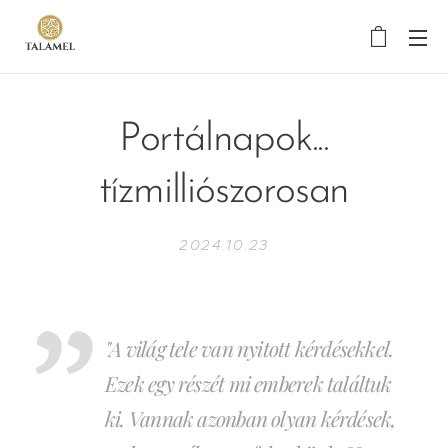
Portálnapok...
tízmilliószorosan
2024.10.23
"A világ tele van nyitott kérdésekkel.
Ezek egy részét mi emberek találtuk
ki. Vannak azonban olyan kérdések,