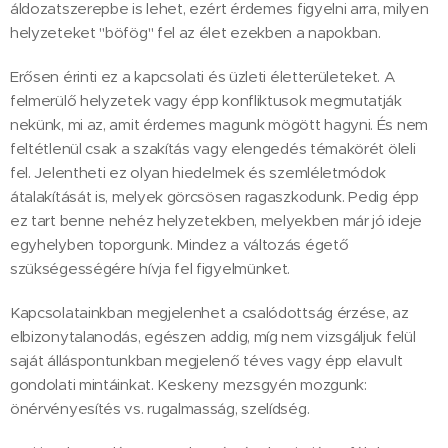
áldozatszerepbe is lehet, ezért érdemes figyelni arra, milyen
helyzeteket "böfög" fel az élet ezekben a napokban.
Erősen érinti ez a kapcsolati és üzleti életterületeket. A
felmerülő helyzetek vagy épp konfliktusok megmutatják
nekünk, mi az, amit érdemes magunk mögött hagyni. És nem
feltétlenül csak a szakítás vagy elengedés témakörét öleli
fel. Jelentheti ez olyan hiedelmek és szemléletmódok
átalakítását is, melyek görcsösen ragaszkodunk. Pedig épp
ez tart benne nehéz helyzetekben, melyekben már jó ideje
egyhelyben toporgunk. Mindez a változás égető
szükségességére hívja fel figyelmünket.
Kapcsolatainkban megjelenhet a csalódottság érzése, az
elbizonytalanodás, egészen addig, míg nem vizsgáljuk felül
saját álláspontunkban megjelenő téves vagy épp elavult
gondolati mintáinkat. Keskeny mezsgyén mozgunk:
önérvényesítés vs. rugalmasság, szelídség.