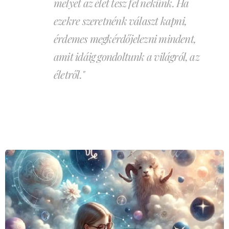
melyet az élet tesz fel nekünk. Ha
ezekre szeretnénk választ kapni,
érdemes megkérdőjelezni mindent,
amit idáig gondoltunk a világról, az
életről."