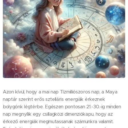
Azon kívül, hogy a mai nap Tízmilliószoros nap, a Maya
naptár szerint erős sztelláris energiák érkeznek
bolygónk légtérbe. Egészen pontosan 21.-30.-ig minden
nap megnyílik egy csillagközi dimenziókapu, hogy az
érkező energiák megmutassanak számunkra valamit.