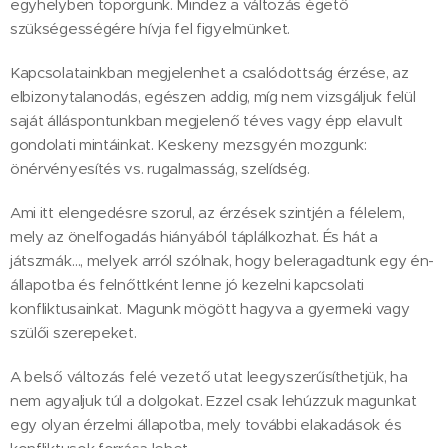
egyhelyben toporgunk. Mindez a változás égető
szükségességére hívja fel figyelmünket.
Kapcsolatainkban megjelenhet a csalódottság érzése, az
elbizonytalanodás, egészen addig, míg nem vizsgáljuk felül
saját álláspontunkban megjelenő téves vagy épp elavult
gondolati mintáinkat. Keskeny mezsgyén mozgunk:
önérvényesítés vs. rugalmasság, szelídség.
Ami itt elengedésre szorul, az érzések szintjén a félelem,
mely az önelfogadás hiányából táplálkozhat. És hát a
játszmák…, melyek arról szólnak, hogy beleragadtunk egy én-
állapotba és felnőttként lenne jó kezelni kapcsolati
konfliktusainkat. Magunk mögött hagyva a gyermeki vagy
szülői szerepeket.
A belső változás felé vezető utat leegyszerűsíthetjük, ha
nem agyaljuk túl a dolgokat. Ezzel csak lehúzzuk magunkat
egy olyan érzelmi állapotba, mely további elakadások és