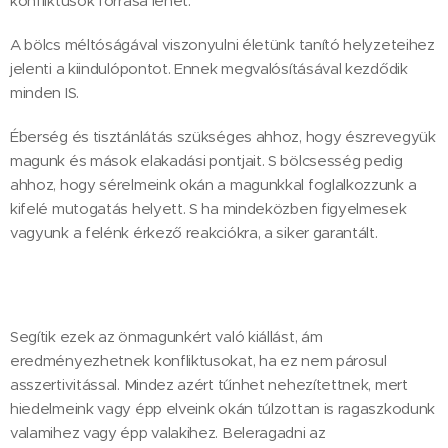
konfliktusok forrása lehet.
A bölcs méltóságával viszonyulni életünk tanító helyzeteihez
jelenti a kiindulópontot. Ennek megvalósításával kezdődik
minden IS.
Éberség és tisztánlátás szükséges ahhoz, hogy észrevegyük
magunk és mások elakadási pontjait. S bölcsesség pedig
ahhoz, hogy sérelmeink okán a magunkkal foglalkozzunk a
kifelé mutogatás helyett. S ha mindeközben figyelmesek
vagyunk a felénk érkező reakciókra, a siker garantált.
Segítik ezek az önmagunkért való kiállást, ám
eredményezhetnek konfliktusokat, ha ez nem párosul
asszertivitással. Mindez azért tűnhet nehezítettnek, mert
hiedelmeink vagy épp elveink okán túlzottan is ragaszkodunk
valamihez vagy épp valakihez. Beleragadni az