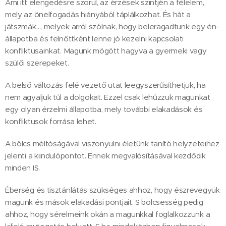
Ami itt elengedésre szorul, az érzések szintjén a félelem,
mely az önelfogadás hiányából táplálkozhat. És hát a
játszmák…, melyek arról szólnak, hogy beleragadtunk egy én-
állapotba és felnőttként lenne jó kezelni kapcsolati
konfliktusainkat. Magunk mögött hagyva a gyermeki vagy
szülői szerepeket.
A belső változás felé vezető utat leegyszerűsíthetjük, ha
nem agyaljuk túl a dolgokat. Ezzel csak lehúzzuk magunkat
egy olyan érzelmi állapotba, mely további elakadások és
konfliktusok forrása lehet.
A bölcs méltóságával viszonyulni életünk tanító helyzeteihez
jelenti a kiindulópontot. Ennek megvalósításával kezdődik
minden IS.
Éberség és tisztánlátás szükséges ahhoz, hogy észrevegyük
magunk és mások elakadási pontjait. S bölcsesség pedig
ahhoz, hogy sérelmeink okán a magunkkal foglalkozzunk a