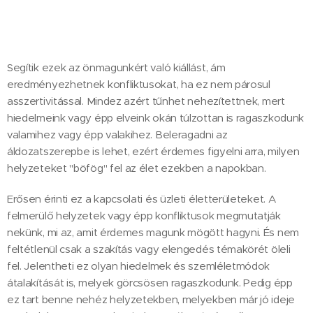
Segítik ezek az önmagunkért való kiállást, ám
eredményezhetnek konfliktusokat, ha ez nem párosul
asszertivitással. Mindez azért tűnhet nehezítettnek, mert
hiedelmeink vagy épp elveink okán túlzottan is ragaszkodunk
valamihez vagy épp valakihez. Beleragadni az
áldozatszerepbe is lehet, ezért érdemes figyelni arra, milyen
helyzeteket "böfög" fel az élet ezekben a napokban.
Erősen érinti ez a kapcsolati és üzleti életterületeket. A
felmerülő helyzetek vagy épp konfliktusok megmutatják
nekünk, mi az, amit érdemes magunk mögött hagyni. És nem
feltétlenül csak a szakítás vagy elengedés témakörét öleli
fel. Jelentheti ez olyan hiedelmek és szemléletmódok
átalakítását is, melyek görcsösen ragaszkodunk. Pedig épp
ez tart benne nehéz helyzetekben, melyekben már jó ideje