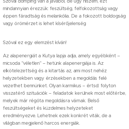
Szóval dömping van a javából, de úgy hiszem, ezt
mindannyian érezzük: feszültség, felfokozottság vagy
éppen fáradtság és melankólia. De a fokozott boldogság
vagy örömérzet is lehet kísérőjelenség
Szóval ez egy elemzést kíván!
Az alapenergiát a Kutya lapja adja, amely egyébként –
micsoda "véletlen" – hetünk alapenergiája is. Az
elkötelezettség és a kitartás az, ami most nehéz
helyzetekben vagy érzésekben a megoldás felé
vezethet bennünket. Olyan karmikus – értsd: folyton
visszatérő szituációk – feladatok kerülnek most előtérbe,
melyek már régóta megoldásra várnak. Belső
feszültségeket és küzdelmes helyzeteket
eredményezve. Lehetnek ezek konkrét viták, de a
világban megjelenő harcos energiák.