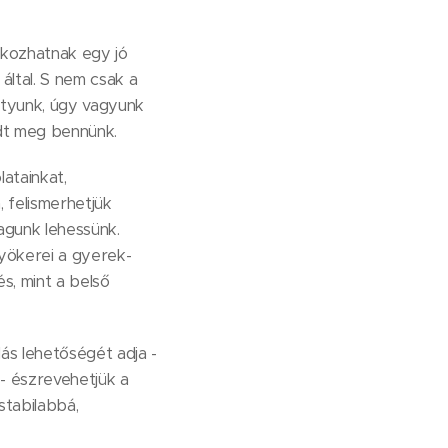
okozhatnak egy jó
által. S nem csak a
batyunk, úgy vagyunk
dt meg bennünk.
atainkat,
 felismerhetjük
agunk lehessünk.
yökerei a gyerek-
s, mint a belső
ás lehetőségét adja -
 - észrevehetjük a
stabilabbá,