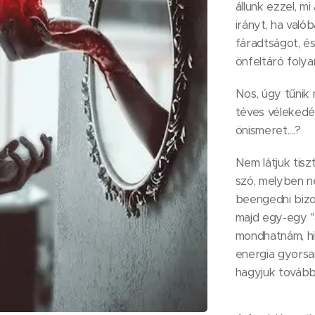
állunk ezzel, m
irányt, ha való
fáradtságot, é
önfeltáró foly
Nos, úgy tűnik 
téves vélekedés
önismeret....?
Nem látjuk tisz
szó, melyben n
beengedni bizo
majd egy-egy "
mondhatnám, hir
energia gyorsa
hagyjuk tovább