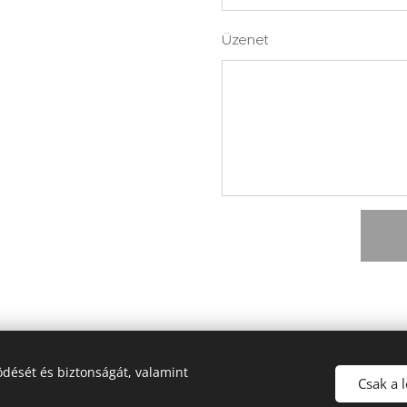
Üzenet
dését és biztonságát, valamint
© Korek Györgyi 2020
Csak a 
Az oldalt a
Webnode
működteti
Sütik