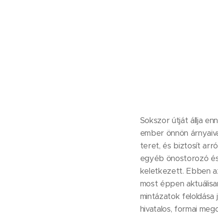
Sokszor útját állja e
ember önnön árnyaival,
teret, és biztosít ar
egyéb önostorozó és 
keletkezett. Ebben 
most éppen aktuálisan
mintázatok feloldása
hivatalos, formai meg