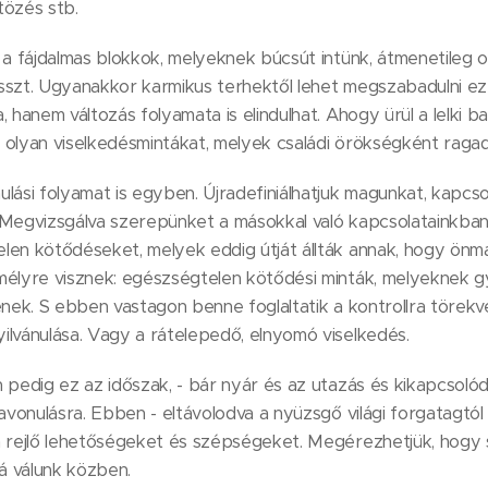
ltözés stb.
 a fájdalmas blokkok, melyeknek búcsút intünk, átmenetileg 
szt. Ugyanakkor karmikus terhektől lehet megszabadulni ez 
, hanem változás folyamata is elindulhat. Ahogy ürül a lelki 
 olyan viselkedésmintákat, melyek családi örökségként raga
lási folyamat is egyben. Újradefiniálhatjuk magunkat, kapcsol
 Megvizsgálva szerepünket a másokkal való kapcsolatainkban,
len kötődéseket, melyek eddig útját állták annak, hogy önm
mélyre visznek: egészségtelen kötődési minták, melyeknek g
enek. S ebben vastagon benne foglaltatik a kontrollra törekvé
ilvánulása. Vagy a rátelepedő, elnyomó viselkedés.
 pedig ez az időszak, - bár nyár és az utazás és kikapcsolód
zavonulásra. Ebben - eltávolodva a nyüzsgő világi forgatagtól
n rejlő lehetőségeket és szépségeket. Megérezhetjük, hogy 
 válunk közben.