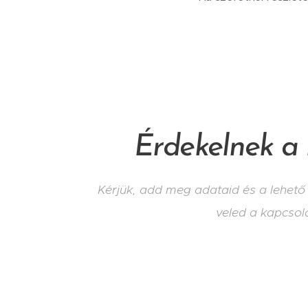
Érdekelnek a 
Kérjük, add meg adataid és a lehet
veled a kapcsola