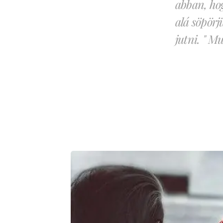
abban, hog
alá söpörj
jutni. " 