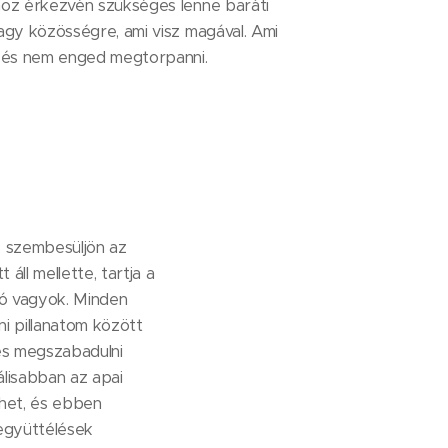
oz érkezvén szükséges lenne baráti
agy közösségre, ami visz magával. Ami
, és nem enged megtorpanni.
s szembesüljön az
áll mellette, tartja a
jó vagyok. Minden
i pillanatom között
es megszabadulni
álisabban az apai
zhet, és ebben
 együttélések