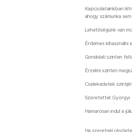
Kapcsolatainkban létr
ahogy számunka sem v
Lehetőségünk van most
Érdemes kihasználni e
Gondolati szinten fel
Érzelmi szinten megsz
Cselekedetek szintjé
Szeretettel: Györgyi
Hamarosan indul a júli
Ha szeretnél részletes