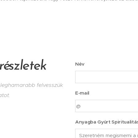
részletek
Név
ő leghamarabb felvesszük
E-mail
tot.
Anyagba Gyúrt Spiritualitá