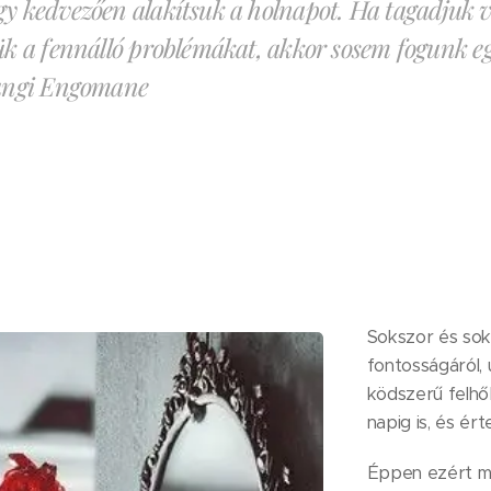
y kedvezően alakítsuk a holnapot. Ha tagadjuk 
ük a fennálló problémákat, akkor sosem fogunk eg
Mungi Engomane
Sokszor és sok
fontosságáról, 
ködszerű felhő
napig is, és ér
Éppen ezért ma