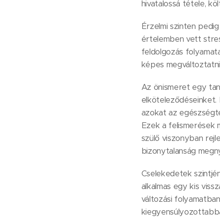
hivatalossá tétele, kö
Érzelmi szinten pedig
értelemben vett stres
feldolgozás folyamata
képes megváltoztatni
Az önismeret egy tanu
elköteleződéseinket.
azokat az egészségte
Ezek a felismerések 
szülő viszonyban rejl
bizonytalanság megny
Cselekedetek szintjén
alkalmas egy kis viss
változási folyamatba
kiegyensúlyozottabbá