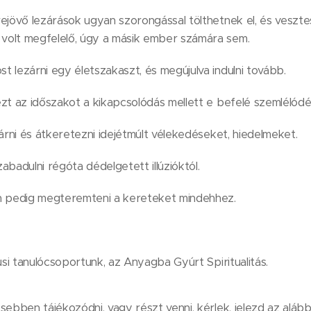
ejövő lezárások ugyan szorongással tölthetnek el, és veszte
olt megfelelő, úgy a másik ember számára sem.
 lezárni egy életszakaszt, és megújulva indulni tovább.
zt az időszakot a kikapcsolódás mellett e befelé szemlélódés
tárni és átkeretezni idejétmúlt vélekedéseket, hiedelmeket.
abadulni régóta dédelgetett illúzióktól.
n pedig megteremteni a kereteket mindehhez.
usi tanulócsoportunk, az Anyagba Gyúrt Spiritualitás.
ebben tájékozódni, vagy részt venni, kérlek, jelezd az alábbi