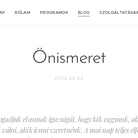
AP
RÓLAM
PROGRAMOK
BLOG
SZOLGÁLTATÁSA
Önismeret
2022.06.22
ogadjuk el annak igazságát, hogy kik vagyunk, 
 válni, akik lenni szeretnénk. A mai nap teljes el