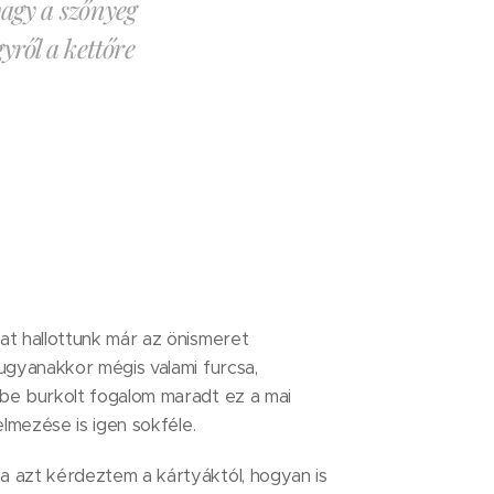
vagy a szőnyeg
yről a kettőre
at hallottunk már az önismeret
ugyanakkor mégis valami furcsa,
be burkolt fogalom maradt ez a mai
telmezése is igen sokféle.
 azt kérdeztem a kártyáktól, hogyan is