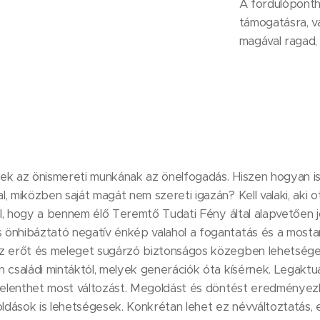
A fordulóponth
támogatásra, v
magával ragad
nnek az önismereti munkának az önelfogadás. Hiszen hogyan i
 miközben saját magát nem szereti igazán? Kell valaki, aki ott 
ról, hogy a bennem élő Teremtő Tudati Fény által alapvetően 
önhibáztató negatív énkép valahol a fogantatás és a mostan
az erőt és meleget sugárzó biztonságos közegben lehetség
 családi mintáktól, melyek generációk óta kísérnek. Legaktu
 jelenthet most változást. Megoldást és döntést eredménye
oldások is lehetségesek. Konkrétan lehet ez névváltoztatás,