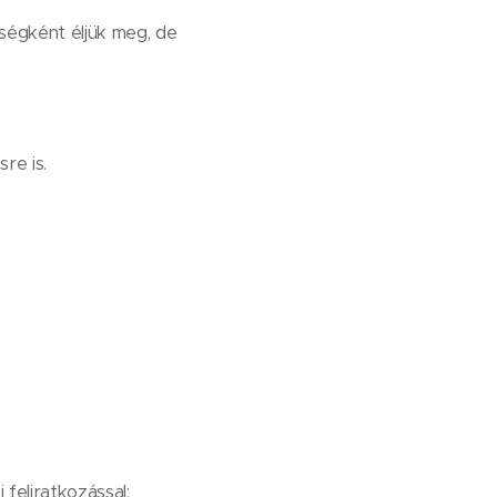
ségként éljük meg, de
re is.
 feliratkozással: