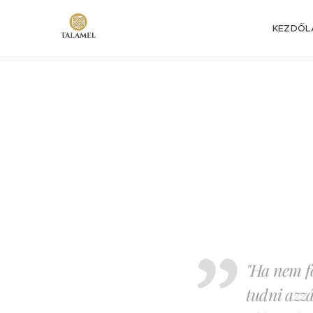
KEZDŐL
"Ha nem f
tudni azzá