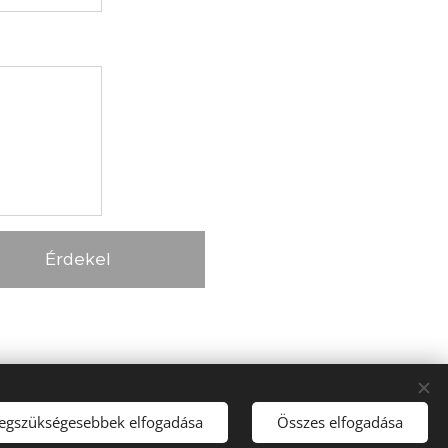
Érdekel
legszükségesebbek elfogadása
Összes elfogadása