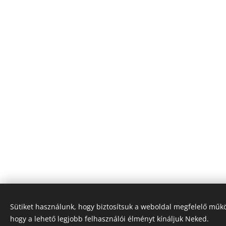
Sütiket használunk, hogy biztosítsuk a weboldal megfelelő műkö
hogy a lehető legjobb felhasználói élményt kínáljuk Neked.