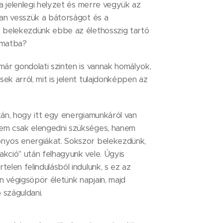
i a jelenlegi helyzet és merre vegyük az
ban vesszük a bátorságot és a
s belekezdünk ebbe az élethosszig tartó
amatba?
már gondolati szinten is vannak homályok,
ek arról, mit is jelent tulajdonképpen az
tán, hogy itt egy energiamunkáról van
em csak elengedni szükséges, hanem
nyos energiákat. Sokszor belekezdünk,
akció" után felhagyunk vele. Úgyis
telen felindulásból indulunk, s ez az
n végigsöpör életünk napjain, majd
 száguldani.