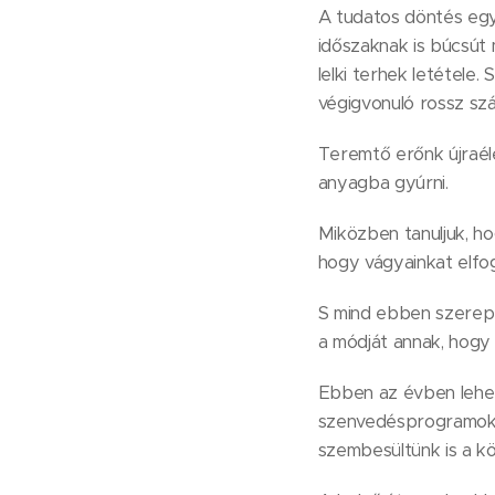
A tudatos döntés egy 
időszaknak is búcsút
lelki terhek letétele.
végigvonuló rossz sz
Teremtő erőnk újraél
anyagba gyúrni.
Miközben tanuljuk, ho
hogy vágyainkat elfog
S mind ebben szerepe 
a módját annak, hogy 
Ebben az évben lehet
szenvedésprogramok a
szembesültünk is a k