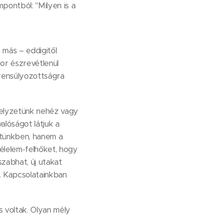
pontból: "Milyen is a
 más – eddigitől
or észrevétlenül
yensúlyozottságra
 helyzetünk nehéz vagy
alóságot látjuk a
letünkben, hanem a
élelem-felhőket, hogy
szabhat, új utakat
a. Kapcsolatainkban
 voltak. Olyan mély