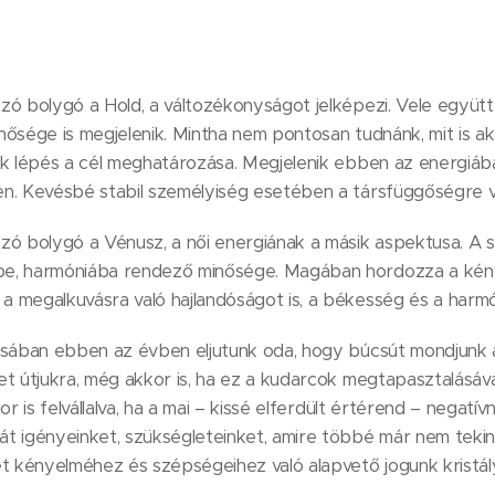
ó bolygó a Hold, a változékonyságot jelképezi. Vele együtt a
nősége is megjelenik. Mintha nem pontosan tudnánk, mit is a
ik lépés a cél meghatározása. Megjelenik ebben az energiáb
n. Kevésbé stabil személyiség esetében a társfüggőségre v
zó bolygó a Vénusz, a női energiának a másik aspektusa. A 
e, harmóniába rendező minősége. Magában hordozza a kén
 megalkuvásra való hajlandóságot is, a békesség és a harmó
ásában ebben az évben eljutunk oda, hogy búcsút mondjunk 
t útjukra, még akkor is, ha ez a kudarcok megtapasztalásával
r is felvállalva, ha a mai – kissé elferdült értérend – negatívn
t igényeinket, szükségleteinket, amire többé már nem tekin
et kényelméhez és szépségeihez való alapvető jogunk kristál