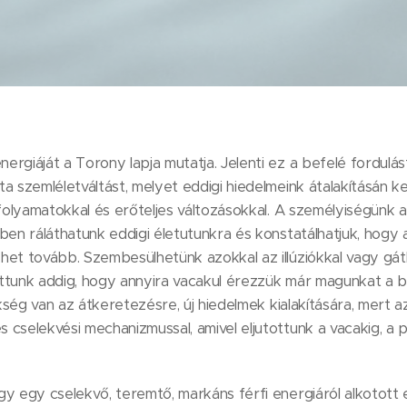
rgiáját a Torony lapja mutatja. Jelenti ez a befelé fordulás
a szemléletváltást, melyet eddigi hiedelmeink átalakításán ke
 folyamatokkal és erőteljes változásokkal. A személyiségünk al
ben ráláthatunk eddigi életutunkra és konstatálhatjuk, hog
et tovább. Szembesülhetünk azokkal az illúziókkal vagy gátl
ttunk addig, hogy annyira vacakul érezzük már magunkat a 
ükség van az átkeretezésre, új hiedelmek kialakítására, mert a
 cselekvési mechanizmussal, amivel eljutottunk a vacakig, a
y egy cselekvő, teremtő, markáns férfi energiáról alkotott 