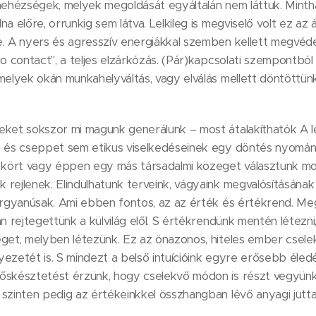
 nehézségek, melyek megoldását egyáltalán nem láttuk. Mint
a előre, orrunkig sem látva. Lelkileg is megviselő volt ez az á
e. A nyers és agresszív energiákkal szemben kellett megvé
no contact", a teljes elzárkózás. (Pár)kapcsolati szempontbó
melyek okán munkahelyváltás, vagy elválás mellett döntöttü
eket sokszor mi magunk generálunk – most átalakíthatók A 
 és cseppet sem etikus viselkedéseinek egy döntés nyomán sike
i kört vagy éppen egy más társadalmi közeget választunk m
rejlenek. Elindulhatunk terveink, vágyaink megvalósításának
ergyanúsak. Ami ebben fontos, az az érték és értékrend. Me
n rejtegettünk a külvilág elől. S értékrendünk mentén létezni,
get, melyben létezünk. Ez az önazonos, hiteles ember cselekv
ezetét is. S mindezt a belső intuícióink egyre erősebb éledé
őskésztetést érzünk, hogy cselekvő módon is részt vegyün
szinten pedig az értékeinkkel összhangban lévő anyagi jutta