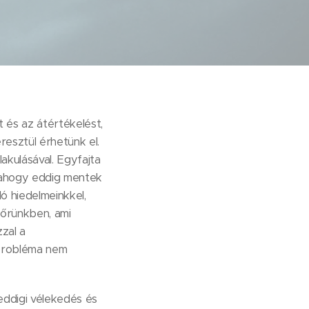
t és az átértékelést,
resztül érhetünk el.
akulásával. Egyfajta
y ahogy eddig mentek
ó hiedelmeinkkel,
bőrünkben, ami
zzal a
 probléma nem
eddigi vélekedés és