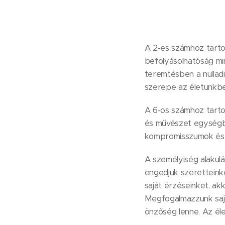
A 2-es számhoz tartoz
befolyásolhatóság mi
teremtésben a nullad
szerepe az életünkbe
A 6-os számhoz tarto
és művészet egységb
kompromisszumok és a
A személyiség alakul
engedjük szeretteinke
saját érzéseinket, akko
Megfogalmazzunk sajá
önzőség lenne. Az él