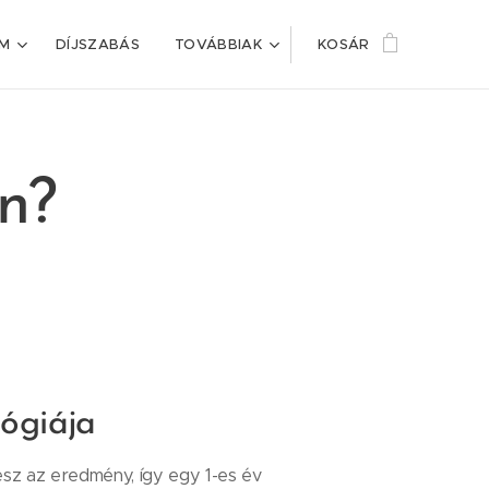
IM
DÍJSZABÁS
TOVÁBBIAK
KOSÁR
n?
ógiája
esz az eredmény, így egy 1-es év