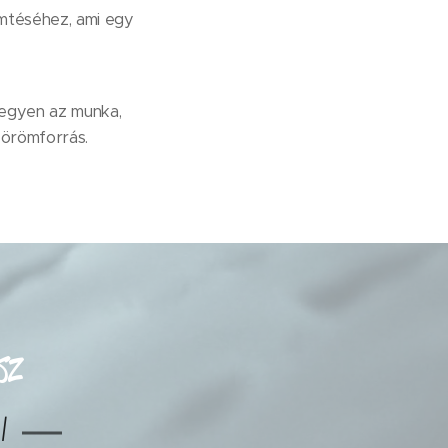
mtéséhez, ami egy
-legyen az munka,
 örömforrás.
sz
l