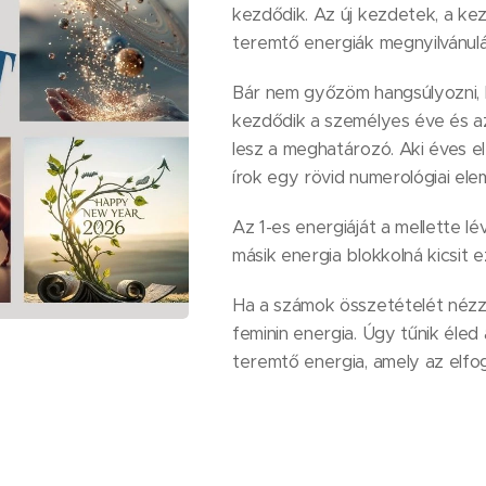
kezdődik. Az új kezdetek, a ke
teremtő energiák megnyilvánulá
Bár nem győzöm hangsúlyozni, 
kezdődik a személyes éve és az
lesz a meghatározó. Aki éves e
írok egy rövid numerológiai ele
Az 1-es energiáját a mellette l
másik energia blokkolná kicsit 
Ha a számok összetételét nézz
feminin energia. Úgy tűnik éled
teremtő energia, amely az elfo