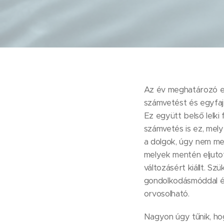
Az év meghatározó ene
számvetést és egyfajt
Ez együtt belső lelki
számvetés is ez, mely
a dolgok, úgy nem meh
melyek mentén eljuto
változásért kiállt. Sz
gondolkodásmóddal és
orvosolható.
Nagyon úgy tűnik, hog