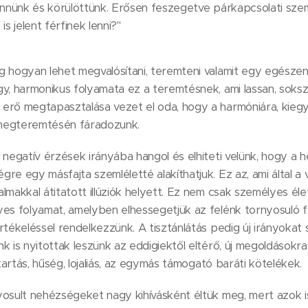
ennünk és körülöttünk. Erősen feszegetve párkapcsolati szem
is jelent férfinek lenni?"
 hogyan lehet megvalósítani, teremteni valamit egy egészen
y, harmonikus folyamata ez a teremtésnek, ami lassan, soksz
erő megtapasztalása vezet el oda, hogy a harmóniára, kieg
megteremtésén fáradozunk.
 negatív érzések irányába hangol és elhiteti velünk, hogy a
re egy másfajta szemléletté alakíthatjuk. Ez az, ami által a v
lmakkal átitatott illúziók helyett. Ez nem csak személyes é
yes folyamat, amelyben elhessegetjük az felénk tornyosuló f
rtékeléssel rendelkezzünk. A tisztánlátás pedig új irányokat 
k is nyitottak leszünk az eddigiektől eltérő, új megoldásokr
itartás, hűség, lojaliás, az egymás támogató baráti kötelékek.
osult nehézségeket nagy kihívásként éltük meg, mert azok is