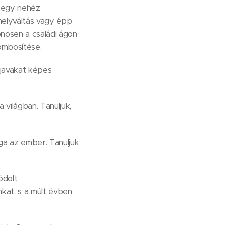
n egy nehéz
helyváltás vagy épp
lönösen a családi ágon
ömbösítése.
 javakat képes
 világban. Tanuljuk,
ga az ember. Tanuljuk
ódolt
kat, s a múlt évben