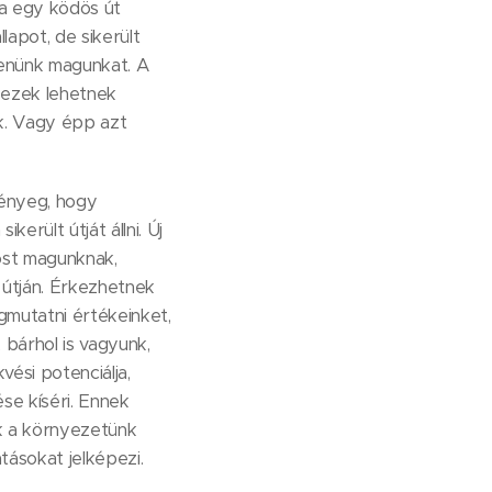
ha egy ködös út
llapot, de sikerült
denünk magunkat. A
l ezek lehetnek
nk. Vagy épp azt
lényeg, hogy
rült útját állni. Új
ost magunknak,
 útján. Érkezhetnek
gmutatni értékeinket,
 bárhol is vagyunk,
ési potenciálja,
se kíséri. Ennek
k a környezetünk
tásokat jelképezi.