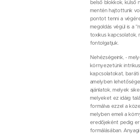
belső blokkok, külső
mentén hajtottunk voln
pontot tenni a végér
megoldás végül is a "
toxikus kapcsolatok, 
fontolgatjuk.
Nehézségeink, - mely
környezetünk intrikus
kapcsolatokat, barát
amelyben lehetőségek 
ajánlatok, melyek sik
melyeket ez idáig talá
formálva ezzel a köze
melyben emeli a körny
eredőjeként pedig er
formálásában. Anyagi 