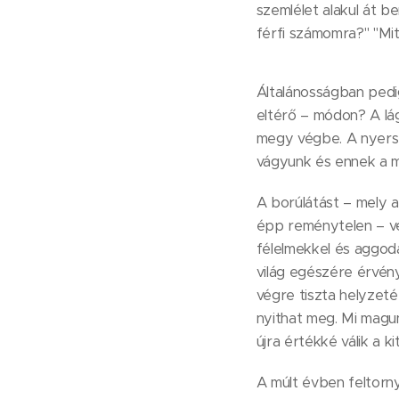
szemlélet alakul át b
férfi számomra?" "Mit 
Általánosságban pedig
eltérő – módon? A lág
megy végbe. A nyers 
vágyunk és ennek a 
A borúlátást – mely a
épp reménytelen – vég
félelmekkel és aggoda
világ egészére érvén
végre tiszta helyzeté
nyithat meg. Mi magun
újra értékké válik a k
A múlt évben feltorny