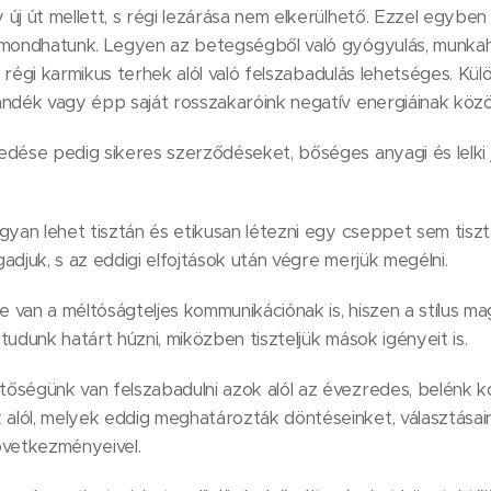
új út mellett, s régi lezárása nem elkerülhető. Ezzel egybe
 mondhatunk. Legyen az betegségből való gyógyulás, munka
 S régi karmikus terhek alól való felszabadulás lehetséges. Kü
ándék vagy épp saját rosszakaróink negatív energiáinak köz
edése pedig sikeres szerződéseket, bőséges anyagi és lelki
gyan lehet tisztán és etikusan létezni egy cseppet sem tiszta
adjuk, s az eddigi elfojtások után végre merjük megélni.
van a méltóságteljes kommunikációnak is, hiszen a stílus ma
tudunk határt húzni, miközben tiszteljük mások igényeit is.
őségünk van felszabadulni azok alól az évezredes, belénk k
lól, melyek eddig meghatározták döntéseinket, választásain
övetkezményeivel.