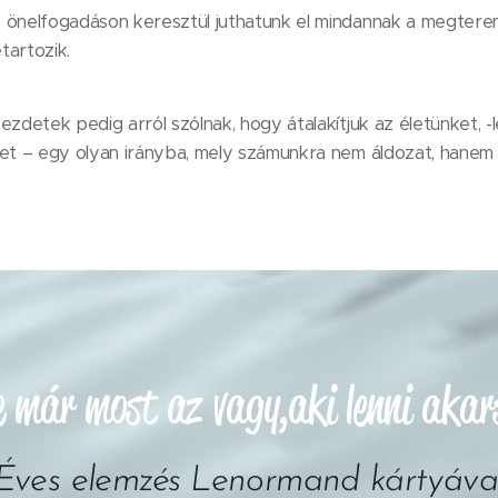
 önelfogadáson keresztül juthatunk el mindannak a megtere
tartozik.
ezdetek pedig arról szólnak, hogy átalakítjuk az életünket, 
let – egy olyan irányba, mely számunkra nem áldozat, hanem
e már most az vagy,aki lenni akar
Éves elemzés Lenormand kártyáva