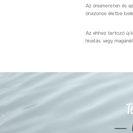
Az önismereten és az
önazonos életbe bele
Az ehhez tartozó új k
hivatás, vagy magáné
T