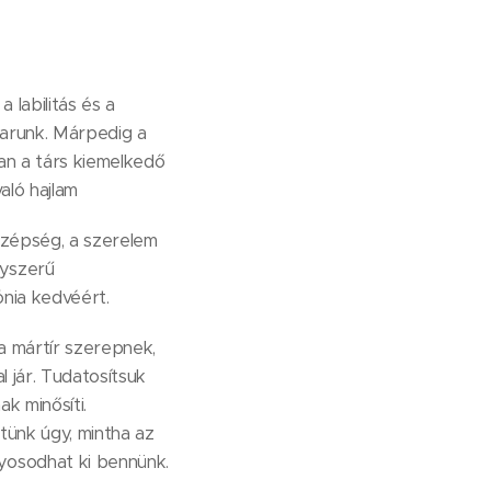
 labilitás és a
karunk. Márpedig a
an a társ kiemelkedő
aló hajlam
szépség, a szerelem
yszerű
nia kedvéért.
a mártír szerepnek,
 jár. Tudatosítsuk
ak minősíti.
tünk úgy, mintha az
yosodhat ki bennünk.