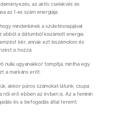
zdeményezés, az aktív cselekvés és
sa az 1-es szám energiája.
hogy mindenkinek a születésnapjával
 abból a dátumból kiszámolt energia
lemzést kér, annak ezt kiszámolom és
mzést is hozzá.
évő nulla ugyanakkor tompítja, mintha egy
ezt a markáns erőt.
ük, akkor páros számokat látunk, csupa
 a női erő ebben az évben is. Az a feminin
gadás és a befogadás által teremt.