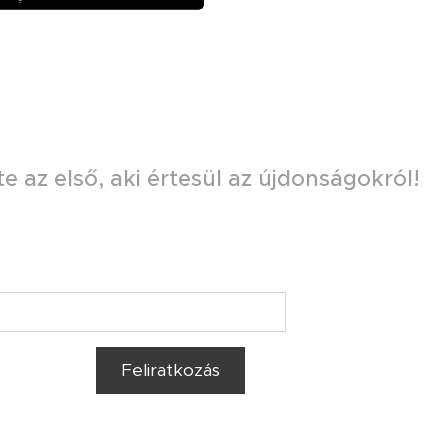
te az első, aki értesül az újdonságokról!
Feliratkozás