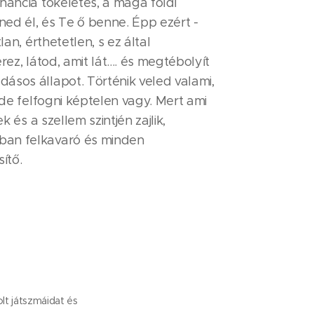
nancia tökéletes, a maga földi
ed él, és Te ő benne. Épp ezért -
lan, érthetetlen, s ez által
rez, látod, amit lát.... és megtébolyít
ásos állapot. Történik veled valami,
, de felfogni képtelen vagy. Mert ami
ek és a szellem szintjén zajlik,
ban felkavaró és minden
ítő.
olt játszmáidat és