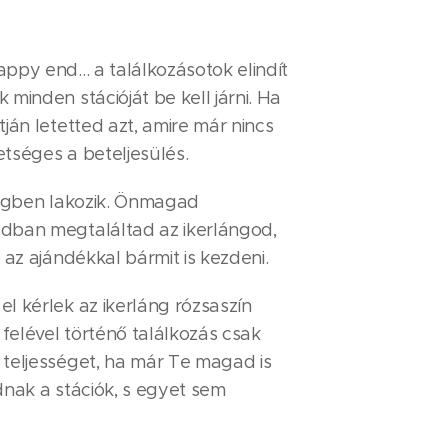
py end... a találkozásotok elindít
minden stációját be kell járni. Ha
ján letetted azt, amire már nincs
tséges a beteljesülés.
ségben lakozik. Önmagad
dban megtaláltad az ikerlángod,
 az ajándékkal bármit is kezdeni.
l kérlek az ikerláng rózsaszín
 felével történő találkozás csak
teljességet, ha már Te magad is
dnak a stációk, s egyet sem