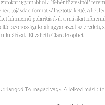
ngotokat ugyanabból a "fehér tűztestből" terem
ehér, tojásdad formát választotta ketté, a két lé
iket hímnemű polaritásúvá, a másikat nőnemű
ttőt azonosságuknak ugyanazzal az eredeti,
s
 mintájával. Elizabeth Clare Prophet
ikerlángod Te magad vagy. A lelked másik fe