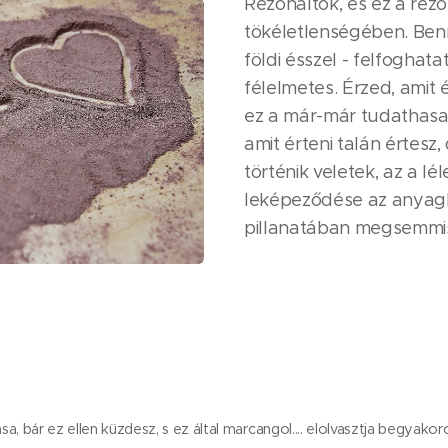
Rezonáltok, és ez a rezo
tökéletlenségében. Benn
földi ésszel - felfoghatat
félelmetes. Érzed, amit é
ez a már-már tudathasad
amit érteni talán értesz
történik veletek, az a lél
leképeződése az anyag
pillanatában megsemmis
a, bár ez ellen küzdesz, s ez által marcangol.... elolvasztja begyakor