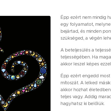
Épp ezért nem mindig hap
egy folyamatot, melynek 
bejártad, és minden pont
szükséged, a végén lehe
A beteljesülés a teljes
teljességében. Ha maga
akkor leszel képes ezzel
Épp ezért engedd most e
mítoszát. A lelked másik
akkor hozhat életedben 
teljes vagy. Addig mara
hagyhatsz ki belőlük.