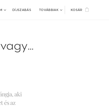
IM
DÍJSZABÁS
TOVÁBBIAK
KOSÁR
agy...
ángja, aki
t és az