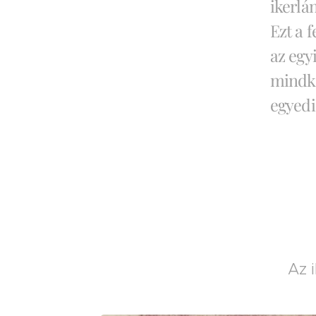
ikerlá
Ezt a f
az egy
mindke
egyedi
Az 