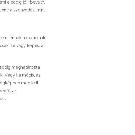
 eleddig jól "bevált".
benne a szenvedés, mint
írem: ennek a mátrixnak
s csak Te vagy képes, a
y eddig meghatározta
ok. Vagy ha mégis, az
kségképpen meg kell
eitől, az
mat.