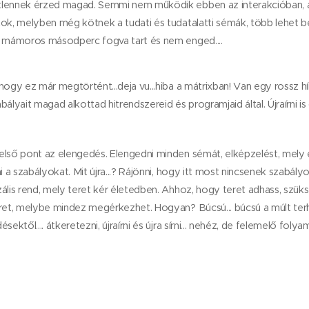
lennek érzed magad. Semmi nem működik ebben az interakcióban, ami
tok, melyben még kötnek a tudati és tudatalatti sémák, több lehet 
r mámoros másodperc fogva tart és nem enged....
hogy ez már megtörtént...deja vu...hiba a mátrixban! Van egy rossz h
bályait magad alkottad hitrendszereid és programjaid által. Újraírni i
első pont az elengedés. Elengedni minden sémát, elképzelést, mel
i a szabályokat. Mit újra...? Rájönni, hogy itt most nincsenek szabály
zális rend, mely teret kér életedben. Ahhoz, hogy teret adhass, szü
eret, melybe mindez megérkezhet. Hogyan? Búcsú... búcsú a múlt terh
ektől.... átkeretezni, újraírni és újra sírni... nehéz, de felemelő folya