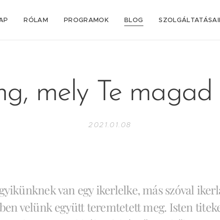
AP
RÓLAM
PROGRAMOK
BLOG
SZOLGÁLTATÁSA
áng, mely Te magad v
2021.01.08
yikünknek van egy ikerlelke, más szóval ikerl
ben velünk együtt teremtetett meg. Isten titeke