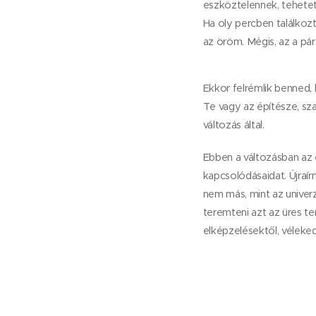
eszköztelennek, tehetet
Ha oly percben találkoz
az öröm. Mégis, az a pá
Ekkor felrémlik benned, 
Te vagy az építésze, sza
változás által.
Ebben a változásban az 
kapcsolódásaidat. Újraírn
nem más, mint az univer
teremteni azt az üres t
elképzelésektől, vélekedés