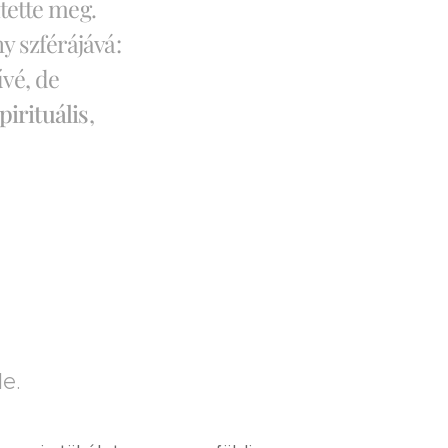
tette meg.
ny szférájává:
vé, de
pirituális
,
le.