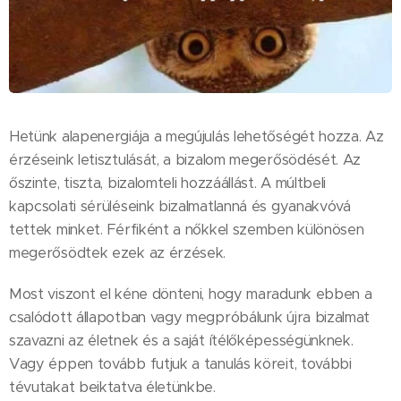
Hetünk alapenergiája a megújulás lehetőségét hozza. Az
érzéseink letisztulását, a bizalom megerősödését. Az
őszinte, tiszta, bizalomteli hozzáállást. A múltbeli
kapcsolati sérüléseink bizalmatlanná és gyanakvóvá
tettek minket. Férfiként a nőkkel szemben különösen
megerősödtek ezek az érzések.
Most viszont el kéne dönteni, hogy maradunk ebben a
csalódott állapotban vagy megpróbálunk újra bizalmat
szavazni az életnek és a saját ítélőképességünknek.
Vagy éppen tovább futjuk a tanulás köreit, további
tévutakat beiktatva életünkbe.