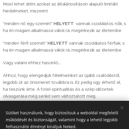
Most lehet átírni azokat az általánosításon alapuló limitáló
hiedelmeket, miszerint
"minden nő egy szemét"
HELYETT
vannak csodálatos nők, s
ha én magam alkalmassá válok rá, megérkezik az életembe
"minden férfi szemét"
HELYETT
vannak csodálatos férfiak, s
ha én magam alkalmassá válok rá, megérkezik az életembe
Vagy valami ehhez hasonló….
Ahhoz, hogy elengedjük félelmeinket az újabb csalódástól,
legjobb út az önismeret továbbra is. Ez pedig úgy érhető el,
ha teszünk érte. A fotel-spiritualitás és a szép idézetek
olvasgatása még senkit sem változtatott meg.
Sütiket használunk, hogy biztosítsuk a weboldal megfelelő
működését és biztonságát, valamint hogy a lehető legjobb
Szeretettel, Györgyi
felhasználói élményt kínáljuk Neked.