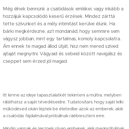
Még élnek bennünk a csalódások emlékei, vagy inkább a
hozzájuk kapcsolódó keserű érzések. Mindez zárttá
tette szívünket és a mély intimitást kerülve élünk. Ha
bárki megkérdezne, azt mondanád, hogy semmire sem
vágysz jobban, mint egy tartalmas, komoly kapcsolatra.
Ám ennek te magad állod útját, hisz nem mered szíved
ajtaját megnyitni. Vágyaid és sebeid között navigálsz és
cseppet sem érzed jól magad.
Itt lenne az ideje tapasztalatkét tekinteni a múltra, melyben
ráláthatsz a saját tévedéseidre. Tudatosítani, hogy saját lelki
működésed okán léptek be életedbe azok az emberek, akik
a csalódás fájdalmával próbálnak ráébreszteni erre.
Mindig vannak és lesznek olyan emberek, akik megpróbálnak