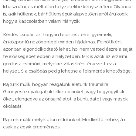
kihasználni, és méltatlan helyzetekbe kényszeríteni. Olyanok
is, akik hűtlenek, bár hűtlenségük alapvetően arról árulkodik,
hogy a kapcsolatban valami hiányzik.
Kérdés csupán az, hogyan tekintesz erre: gyermeki,
énközpontú nézőpontból minden fájdalmas. Felnőttként
azonban elgondolkodtató lehet, hol nem vetted észre a saját
felelősségedet ebben a helyzetben. Mik is azok az érzelmi
gordiusz-csomóid, melyekre válaszként érkezett ez a
helyzet. S a csalódás pedig lehetne a felismerés lehetősége.
Rajtunk múlik, hogyan reagálunk életünk traumáira.
Gennyesre nyalogatjuk lelki sebeinket, vagy begyógyítjuk
őket, elengedve az önsajnálatot, a bűntudatot vagy mások
okolását.
Rajtunk múlik, melyik úton indulunk el. Mindkettő nehéz, ám
csak az egyik eredményes.