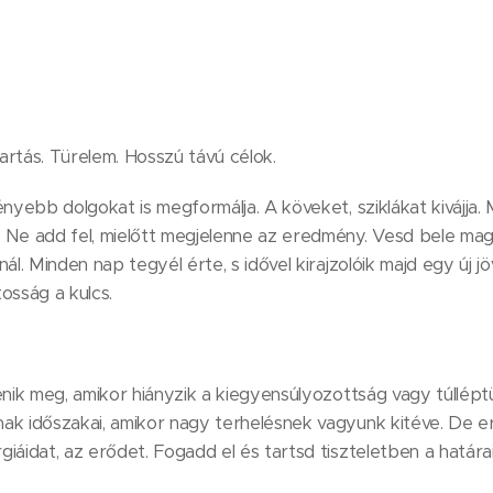
rtás. Türelem. Hosszú távú célok.
ényebb dolgokat is megformálja. A köveket, sziklákat kivájja. 
 Ne add fel, mielőtt megjelenne az eredmény. Vesd bele mag
ál. Minden nap tegyél érte, s idővel kirajzolóik majd egy új j
osság a kulcs.
enik meg, amikor hiányzik a kiegyensúlyozottság vagy túlléptü
ak időszakai, amikor nagy terhelésnek vagyunk kitéve. De er
iáidat, az erődet. Fogadd el és tartsd tiszteletben a határai