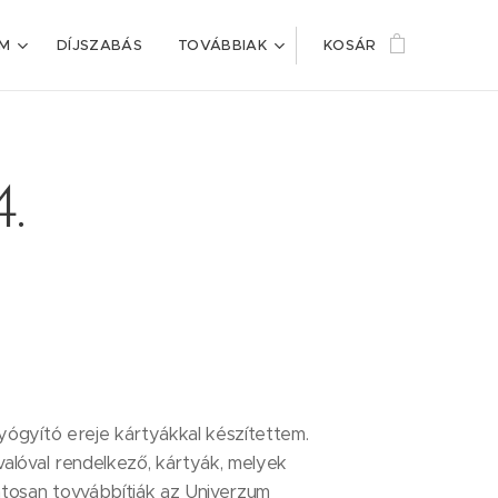
IM
DÍJSZABÁS
TOVÁBBIAK
KOSÁR
4.
yógyító ereje kártyákkal készítettem.
valóval rendelkező, kártyák, melyek
osan tovvábbítják az Univerzum