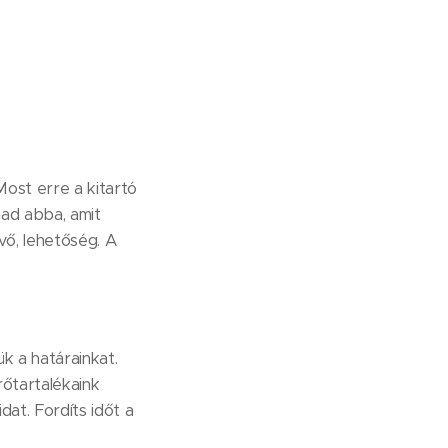
Most erre a kitartó
ad abba, amit
övő, lehetőség. A
k a határainkat.
őtartalékaink
dat. Fordíts időt a