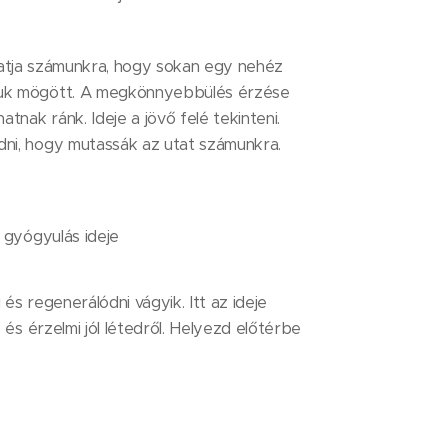
atja számunkra, hogy sokan egy nehéz
uk mögött. A megkönnyebbülés érzése
tnak ránk. Ideje a jövő felé tekinteni.
ni, hogy mutassák az utat számunkra.
 gyógyulás ideje
és regenerálódni vágyik. Itt az ideje
 és érzelmi jól létedről. Helyezd előtérbe