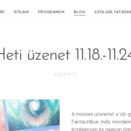
AP
RÓLAM
PROGRAMOK
BLOG
SZOLGÁLTATÁSA
eti üzenet 11.18.-11.2
2024.11.17
A mostani üzenetet a Víz g
Fantasztikus, mély mondani
érzékenyen és nagyon pont