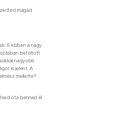
szeríted magad
ek. S ebben a nagy
tozásban betöltött
n sokkal nagyobb
ot is jelent. A
elmész mellette?
tésed óta benned él