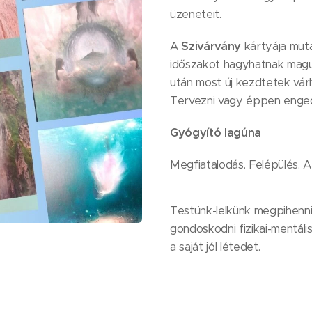
üzeneteit.
A
Szivárvány
kártyája mut
időszakot hagyhatnak mag
után most új kezdtetek várha
Tervezni vagy éppen enged
Gyógyító lagúna
Megfiatalodás. Felépülés. A
Testünk-lelkünk megpihenni 
gondoskodni fizikai-mentális
a saját jól létedet.