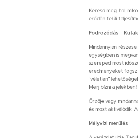
Keresd meg, hol, mik
erődön felüli teljesít
Fodrozódás – Kutak
Mindannyian részese
egységben is megvan a
szereped most időszer
eredményeket fogsz e
"véletlen" lehetőség
Merj bízni a jelekben!
Őrzője vagy mindanna
és most aktiválódik. 
Mélyvízi merülés
A varázslat útja. Tanu