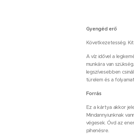
Gyengéd erő
Következetesség. Kita
A víz idővel a legkem
munkára van szükség.
legszívesebben csináln
türelem és a folyamat
Forrás
Ez a kártya akkor jel
Mindannyiunknak vann
végesek. Óvd az energ
pihenésre.