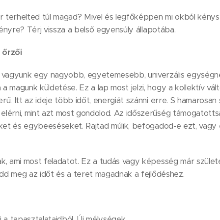
or terhelted túl magad? Mivel és legfőképpen mi okból kény
ményre? Térj vissza a belső egyensúly állapotába.
 őrzői
i vagyunk egy nagyobb, egyetemesebb, univerzális egységn
 magunk küldetése. Ez a lap most jelzi, hogy a kollektív vál
ű. Itt az ideje több időt, energiát szánni erre. S hamarosa
lérni, mint azt most gondolod. Az időszerűség támogatottság
eket és egybeeséseket. Rajtad múlik, befogadod-e ezt, vagy 
k, ami most feladatot. Ez a tudás vagy képesség már szüle
Add meg az időt és a teret magadnak a fejlődéshez.
lj a tapasztalataidból. Új mélységek.