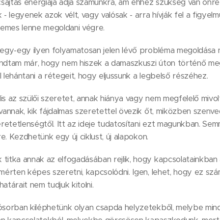
ájtás energiája adja számunkra, ám ehhez szükség van önref
 - legyenek azok vélt, vagy valósak - arra hívják fel a figye
emes lenne megoldani végre.
z egy-egy ilyen folyamatosan jelen lévő probléma megoldás
ondtam már, hogy nem hiszek a damaszkuszi úton történő m
l lehántani a rétegeit, hogy eljussunk a legbelső részéhez.
is az szülői szeretet, annak hiánya vagy nem megfelelő mivolta
 vannak, kik fájdalmas szeretettel övezik őt, miközben szenv
zeretetlenségtől. Itt az ideje tudatosítani ezt magunkban. Sem
gre. Kezdhetünk egy új ciklust, új alapokon.
titka annak az elfogadásában rejlik, hogy kapcsolatainkban 
 mérten képes szeretni, kapcsolódni. Igen, lehet, hogy ez s
atárait nem tudjuk kitolni.
sósorban kiléphetünk olyan csapda helyzetekből, melybe min