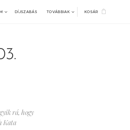
IM
DÍJSZABÁS
TOVÁBBIAK
KOSÁR
03.
gyik rá, hogy
h Kata