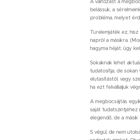
A változást a megbocs
belássuk, a sérelmeink
probléma, melyet érd
Türelemjáték ez, his
napról a másikra. (M
hagyma héját, úgy kel
Sokaknak lehet aktuál
tudatosítja, de sokan
elutasítástól, vagy s
ha ezt felvállaljuk vé
A megbocsájtás egyik 
saját tudatszintjéhez
elegendő, de a másik h
S végül, de nem utol