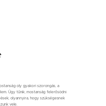
e
ostanság oly gyakori szorongás, a
elem. Úgy tűnik, mostanság felerősödni
zések, olyannyira, hogy szükségesnek
zzunk vele.