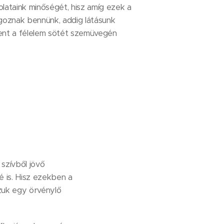
ataink minőségét, hisz amíg ezek a
oznak bennünk, addig látásunk
dent a félelem sötét szemüvegén
szívből jövő
 is. Hisz ezekben a
uk egy örvénylő