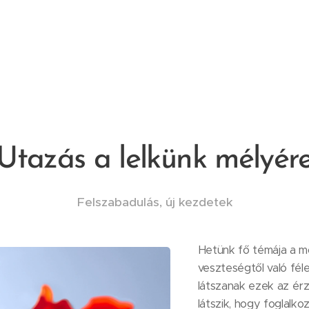
Utazás a lelkünk mélyér
Felszabadulás, új kezdetek
Hetünk fő témája a m
veszteségtől való fél
látszanak ezek az ér
látszik, hogy foglalko