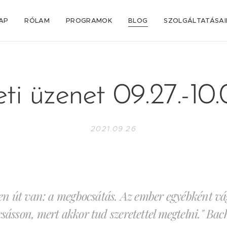
AP
RÓLAM
PROGRAMOK
BLOG
SZOLGÁLTATÁSA
ti üzenet 09.27.-10.
2021.09.26
len út van: a megbocsátás. Az ember egyébként vá
ásson, mert akkor tud szeretettel megtelni." Bac