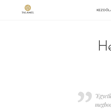
KEZDŐL
He
"Egyet
megbocs