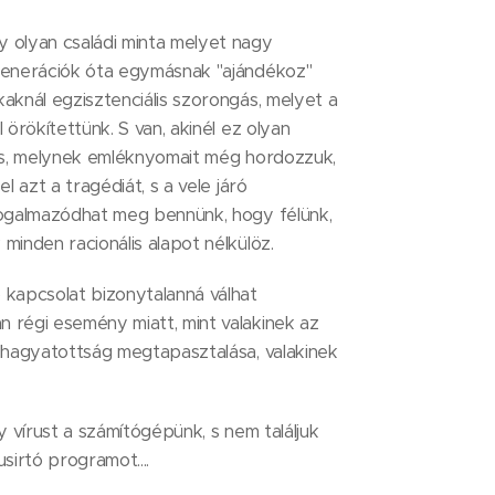
 olyan családi minta melyet nagy
generációk óta egymásnak "ajándékoz"
aknál egzisztenciális szorongás, melyet a
 örökítettünk. S van, akinél ez olyan
lás, melynek emléknyomait még hordozzuk,
l azt a tragédiát, s a vele járó
fogalmazódhat meg bennünk, hogy félünk,
minden racionális alapot nélkülöz.
 kapcsolat bizonytalanná válhat
 régi esemény miatt, mint valakinek az
lhagyatottság megtapasztalása, valakinek
y vírust a számítógépünk, s nem találjuk
usirtó programot....