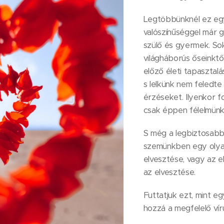
Legtöbbünknél ez egy
valószínűséggel már 
szülő és gyermek. Sok
világháborús őseinktől
előző életi tapaszta
s lelkünk nem feledte e
érzéseket. Ilyenkor 
csak éppen félelmünk 
S még a legbiztosabb
szemünkben egy olyan
elvesztése, vagy az e
az elvesztése.
Futtatjuk ezt, mint eg
hozzá a megfelelő vír