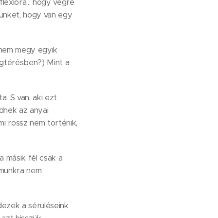
lexióra... hogy végre
lmünket, hogy van egy
a nem megy egyik
egtérésben?) Mint a
. S van, aki ezt
ednek az anyai
mi rossz nem történik,
a másik fél csak a
zámunkra nem
dezek a sérüléseink