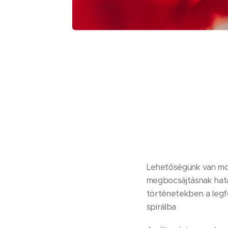
Lehetőségünk van mos
megbocsájtásnak hata
történetekben a leg
spirálba