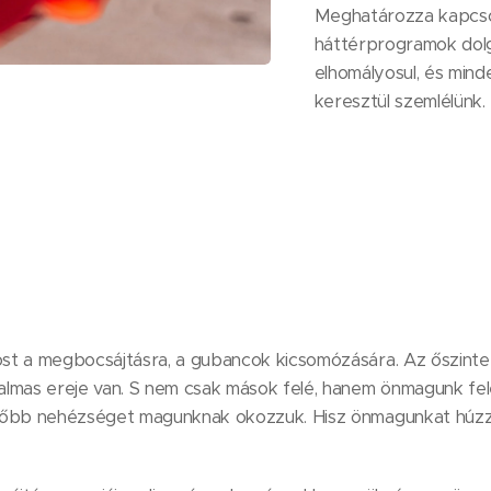
Meghatározza kapcsol
háttérprogramok dolg
elhomályosul, és min
keresztül szemlélünk.
t a megbocsájtásra, a gubancok kicsomózására. Az őszinte 
lmas ereje van. S nem csak mások felé, hanem önmagunk felé
főbb nehézséget magunknak okozzuk. Hisz önmagunkat húzz