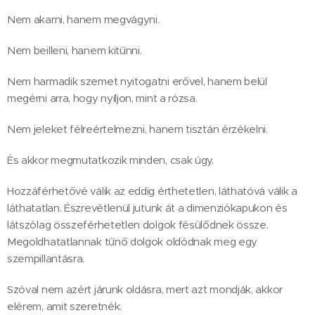
Nem akarni, hanem megvágyni.
Nem beilleni, hanem kitűnni.
Nem harmadik szemet nyitogatni erővel, hanem belül
megérni arra, hogy nyíljon, mint a rózsa.
Nem jeleket félreértelmezni, hanem tisztán érzékelni.
És akkor megmutatkozik minden, csak úgy.
Hozzáférhetővé válik az eddig érthetetlen, láthatóvá válik a
láthatatlan. Észrevétlenül jutunk át a dimenziókapukon és
látszólag összeférhetetlen dolgok fésülődnek össze.
Megoldhatatlannak tűnő dolgok oldódnak meg egy
szempillantásra.
Szóval nem azért járunk oldásra, mert azt mondják, akkor
elérem, amit szeretnék.