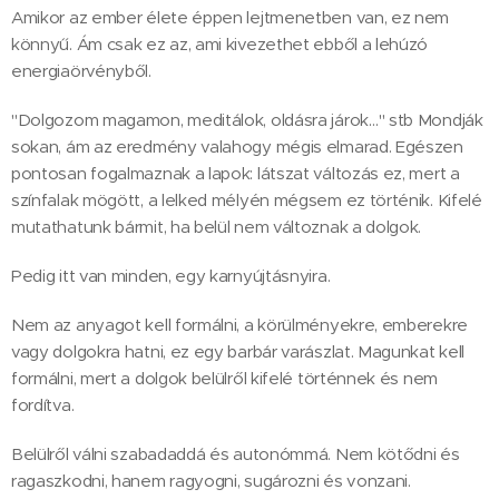
Amikor az ember élete éppen lejtmenetben van, ez nem
könnyű. Ám csak ez az, ami kivezethet ebből a lehúzó
energiaörvényből.
"Dolgozom magamon, meditálok, oldásra járok…" stb Mondják
sokan, ám az eredmény valahogy mégis elmarad. Egészen
pontosan fogalmaznak a lapok: látszat változás ez, mert a
színfalak mögött, a lelked mélyén mégsem ez történik. Kifelé
mutathatunk bármit, ha belül nem változnak a dolgok.
Pedig itt van minden, egy karnyújtásnyira.
Nem az anyagot kell formálni, a körülményekre, emberekre
vagy dolgokra hatni, ez egy barbár varászlat. Magunkat kell
formálni, mert a dolgok belülről kifelé történnek és nem
fordítva.
Belülről válni szabadaddá és autonómmá. Nem kötődni és
ragaszkodni, hanem ragyogni, sugározni és vonzani.