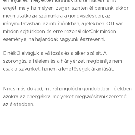
érhetjük el." Helyette mutatnak is alternatívát: a hit
erejét, mely, ha mélyen, zsigeri szinten él bennünk, akkor
megmutatkozik számunkra a gondviselésben, az
iránymutatásban, az intuícióinkban, a jelekben. Ott van
minden sejtünkben és erre rezonál életünk minden
eseménye, ha hajlandóak vagyunk észrevenni.
E nélkül elvágjuk a változás és a siker szálait. A
szorongás, a félelem és a hiányérzet megbénítja nem
csak a szívünket, hanem a lehetőségek áramlását.
Nincs más dolgod, mit ráhangolódni gondolatban, lélekben
azokra az energiákra, melyeket megvalósítani szeretnél
az életedben.