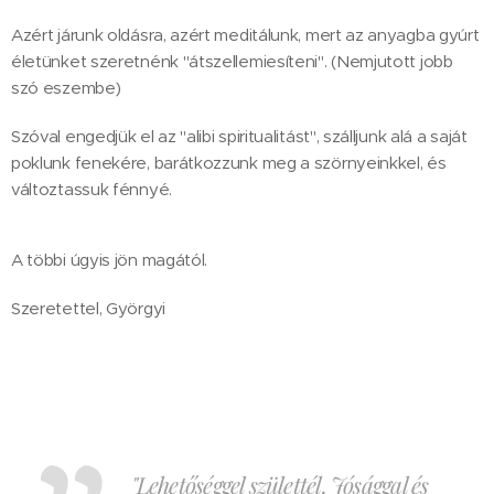
Azért járunk oldásra, azért meditálunk, mert az anyagba gyúrt
életünket szeretnénk "átszellemiesíteni". (Nemjutott jobb
szó eszembe)
Szóval engedjük el az "alibi spiritualitást", szálljunk alá a saját
poklunk fenekére, barátkozzunk meg a szörnyeinkkel, és
változtassuk fénnyé.
A többi úgyis jön magától.
Szeretettel, Györgyi
"Lehetőséggel születtél. Jósággal és