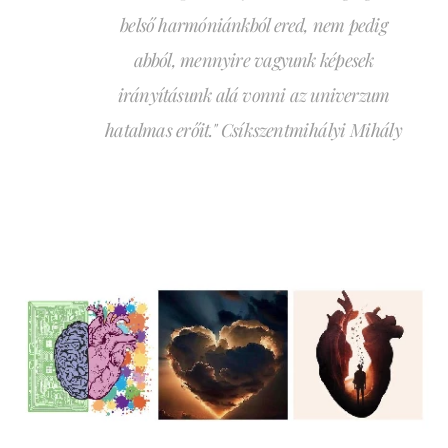
belső harmóniánkból ered, nem pedig
abból, mennyire vagyunk képesek
irányításunk alá vonni az univerzum
hatalmas erőit." Csíkszentmihályi Mihály