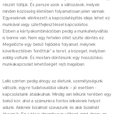
részét töltjük. És persze azok a változások, melyek
minden közösség életében folyamatosan jelen vannak.
Egyeseknek elérkezett a kapcsolatépítés ideje, lehet ez
munkával vagy üzletfejlesztéssel kapcsolatos.
Ebben a kártyakombinációban pedig a munkahelyváltás
is benne van. Nem egy hirtelen ötlet szülte döntés ez.
Megelőzte egy belső fejlődési folyamat, melynek
következtében "kinőttük" a teret, a közeget, melyben
eddig voltunk. És mostani döntésünk egy hosszútávú
munkakapcsolat lehetőségét rejti magában.
Lelki szinten pedig ahogy az életünk, személyiségünk
változik, egyre tudatosabbá válunk – jó esetben -
kapcsolataink átalakulnak. Mindig van lelkünk terében egy
belső kör, ahol a számunkra fontos lelkeknek helyet
adunk. Akiknek bizalmat szavazunk és akik bizalmát