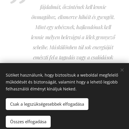
fájdalmát, őszintének kell lennie
önmagához, elismerve hibáit és gyengéit.
Mint egy sebésznek, hajlandónak kell
lennie mélyen belevágni a lélek gennyező
sebeibe. Máskülönben túl sok energiáját
emészti fel a tagadás vagy a csalódások
miatti önmarcangolás." Csíkszentmihályi
Sütiket használunk, hogy biztosítsuk a weboldal megfelelő
Mihály
működését és biztonságát, valamint hogy a lehető legjobb
felhasználói élményt kínáljuk Neked.
Csak a legszükségesebbek elfogadása
© Korek Györgyi 2020
Összes elfogadása
Az oldalt a
Webnode
működteti
Sütik