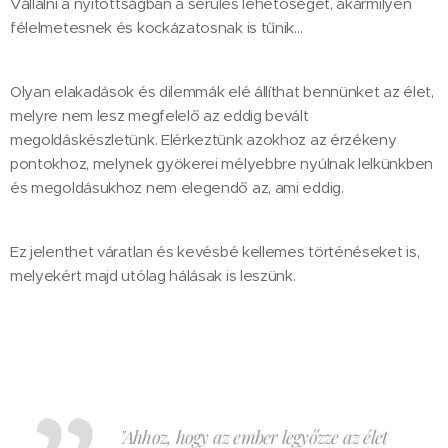
Vállalni a nyitottságban a sérülés lehetőségét, akármilyen
félelmetesnek és kockázatosnak is tűnik…
Olyan elakadások és dilemmák elé állíthat bennünket az élet,
melyre nem lesz megfelelő az eddig bevált
megoldáskészletünk. Elérkeztünk azokhoz az érzékeny
pontokhoz, melynek gyökerei mélyebbre nyúlnak lelkünkben
és megoldásukhoz nem elegendő az, ami eddig.
Ez jelenthet váratlan és kevésbé kellemes történéseket is,
melyekért majd utólag hálásak is leszünk.
"Ahhoz, hogy az ember legyőzze az élet