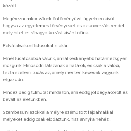
között.
Megérezni, mikor válunk öntörvényűvé, figyelmen kívül
hagyva az egyetemes törvényeket és az univerzális rendet,
mely hitet és ráhagyatkozást kíván tőlünk.
Felvállalva konfliktusokat is akár.
Minél tudatosabbá válunk, annál keskenyebb határmezsgyén
mozgunk. Elmosódni látszanak a határok, és csak a valódi,
tiszta szellemi tudás az, amely mentén képesek vagyunk
eligazodni.
Mindez pedig túlmutat mindazon, ami eddig jól begyakorolt és
bevált az életünkben.
Szembesülni azokkal a mélyre száműzött fájdalmakkal,
melyeket eddig csak elodáztunk, hisz annyira nehéz…