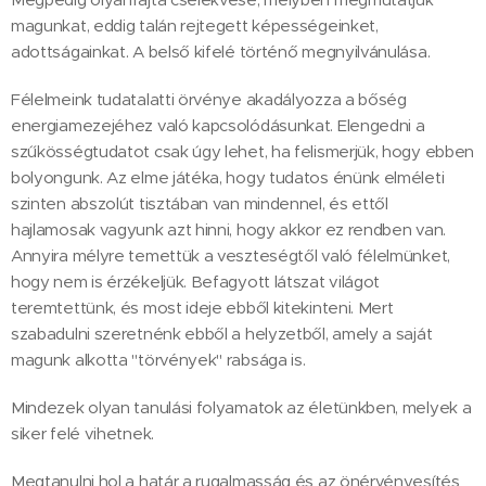
magunkat, eddig talán rejtegett képességeinket,
adottságainkat. A belső kifelé történő megnyilvánulása.
Félelmeink tudatalatti örvénye akadályozza a bőség
energiamezejéhez való kapcsolódásunkat. Elengedni a
szűkösségtudatot csak úgy lehet, ha felismerjük, hogy ebben
bolyongunk. Az elme játéka, hogy tudatos énünk elméleti
szinten abszolút tisztában van mindennel, és ettől
hajlamosak vagyunk azt hinni, hogy akkor ez rendben van.
Annyira mélyre temettük a veszteségtől való félelmünket,
hogy nem is érzékeljük. Befagyott látszat világot
teremtettünk, és most ideje ebből kitekinteni. Mert
szabadulni szeretnénk ebből a helyzetből, amely a saját
magunk alkotta "törvények" rabsága is.
Mindezek olyan tanulási folyamatok az életünkben, melyek a
siker felé vihetnek.
Megtanulni hol a határ a rugalmasság és az önérvényesítés