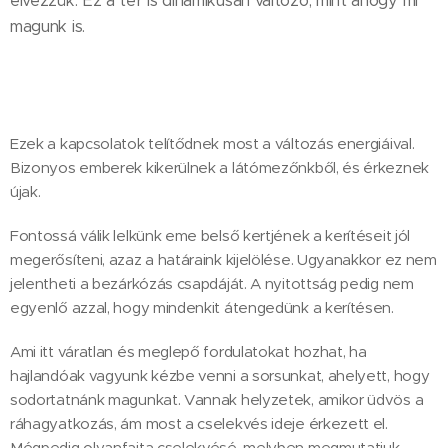
élvezzük. Ez a tér is dinamikusan változó, mint ahogy mi
magunk is.
Ezek a kapcsolatok telítődnek most a változás energiáival.
Bizonyos emberek kikerülnek a látómezőnkből, és érkeznek
újak.
Fontossá válik lelkünk eme belső kertjének a kerítéseit jól
megerősíteni, azaz a határaink kijelölése. Ugyanakkor ez nem
jelentheti a bezárkózás csapdáját. A nyitottság pedig nem
egyenlő azzal, hogy mindenkit átengedünk a kerítésen.
Ami itt váratlan és meglepő fordulatokat hozhat, ha
hajlandóak vagyunk kézbe venni a sorsunkat, ahelyett, hogy
sodortatnánk magunkat. Vannak helyzetek, amikor üdvös a
ráhagyatkozás, ám most a cselekvés ideje érkezett el.
Mégpedig olyanfajta cselekvésé, melyben megmutatjuk