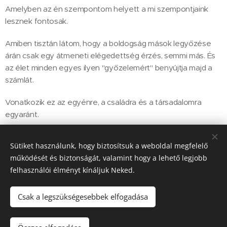
Amelyben az én szempontom helyett a mi szempontjaink
lesznek fontosak.
Amiben tisztán látom, hogy a boldogság mások legyőzése
árán csak egy átmeneti elégedettség érzés, semmi más. És
az élet minden egyes ilyen "győzelemért" benyújtja majd a
számlát.
Vonatkozik ez az egyénre, a családra és a társadalomra
egyaránt.
Sőt, a vezetőinkre is.
Sütiket használunk, hogy biztosítsuk a weboldal megfelelő
működését és biztonságát, valamint hogy a lehető legjobb
Szeretettel, Györgyi
felhasználói élményt kínáljuk Neked.
Csak a legszükségesebbek elfogadása
© Korek Györgyi 2020