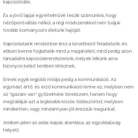
kapcsolódás.
És a jövő lapjai egyértelművé teszik számunkra, hogy
nézőpontváltás nélkül, a régi módszerekkel nem tudjuk
tovább kormányozni életünk hajóját.
Kapcsolataink rendezése lesz a következő feladatunk, és
ebben benne foglaltatik mind a magánéleti, mind pedig azon
társadalmi kapcsolatrendszerünk, melyek lelkünk ama
bizonyos belső terében léteznek.
Ennek egyik legjobb módja pedig a kommunikáció. Az
egymást értő, és érző kommunikáció lenne ez, melyben nem
az "igazam van" győzelmére törekszem, hanem hogy
megtaláljuk azt a legkisebb közös többszöröst, melyben
mindketten, vagy mindannyian jól érezzük magunkat.
Amiben jelen az adás-kapás áramlása, az egyoldalúság
helyett.