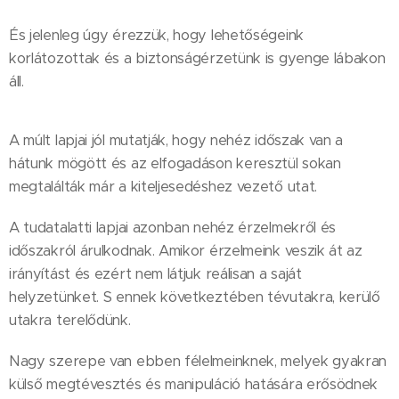
És jelenleg úgy érezzük, hogy lehetőségeink
korlátozottak és a biztonságérzetünk is gyenge lábakon
áll.
A múlt lapjai jól mutatják, hogy nehéz időszak van a
hátunk mögött és az elfogadáson keresztül sokan
megtalálták már a kiteljesedéshez vezető utat.
A tudatalatti lapjai azonban nehéz érzelmekről és
időszakról árulkodnak. Amikor érzelmeink veszik át az
irányítást és ezért nem látjuk reálisan a saját
helyzetünket. S ennek következtében tévutakra, kerülő
utakra terelődünk.
Nagy szerepe van ebben félelmeinknek, melyek gyakran
külső megtévesztés és manipuláció hatására erősödnek