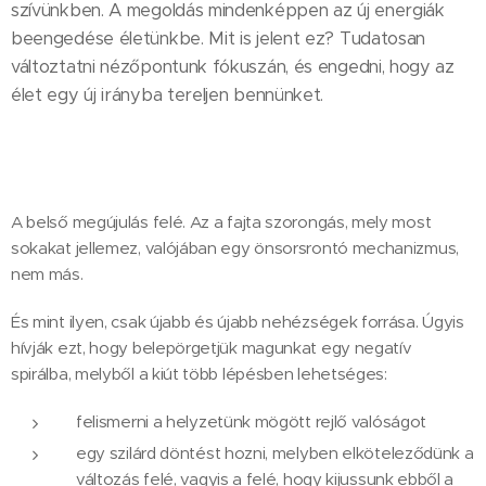
szívünkben. A megoldás mindenképpen az új energiák
beengedése életünkbe. Mit is jelent ez? Tudatosan
változtatni nézőpontunk fókuszán, és engedni, hogy az
élet egy új irányba tereljen bennünket.
A belső megújulás felé. Az a fajta szorongás, mely most
sokakat jellemez, valójában egy önsorsrontó mechanizmus,
nem más.
És mint ilyen, csak újabb és újabb nehézségek forrása. Úgyis
hívják ezt, hogy belepörgetjük magunkat egy negatív
spirálba, melyből a kiút több lépésben lehetséges:
felismerni a helyzetünk mögött rejlő valóságot
egy szilárd döntést hozni, melyben elköteleződünk a
változás felé, vagyis a felé, hogy kijussunk ebből a