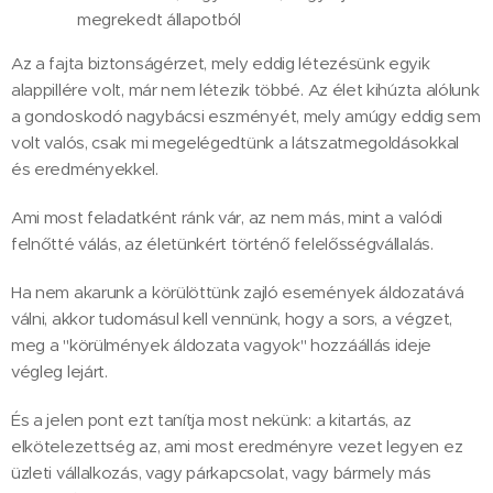
megrekedt állapotból
Az a fajta biztonságérzet, mely eddig létezésünk egyik
alappillére volt, már nem létezik többé. Az élet kihúzta alólunk
a gondoskodó nagybácsi eszményét, mely amúgy eddig sem
volt valós, csak mi megelégedtünk a látszatmegoldásokkal
és eredményekkel.
Ami most feladatként ránk vár, az nem más, mint a valódi
felnőtté válás, az életünkért történő felelősségvállalás.
Ha nem akarunk a körülöttünk zajló események áldozatává
válni, akkor tudomásul kell vennünk, hogy a sors, a végzet,
meg a "körülmények áldozata vagyok" hozzáállás ideje
végleg lejárt.
És a jelen pont ezt tanítja most nekünk: a kitartás, az
elkötelezettség az, ami most eredményre vezet legyen ez
üzleti vállalkozás, vagy párkapcsolat, vagy bármely más