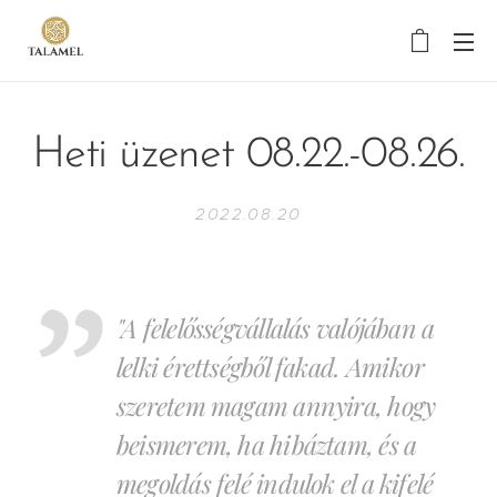
Heti üzenet 08.22.-08.26.
2022.08.20
"A felelősségvállalás valójában a
lelki érettségből fakad. Amikor
szeretem magam annyira, hogy
beismerem, ha hibáztam, és a
megoldás felé indulok el a kifelé