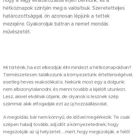
hogy a vágy elhatározássá érjen bennünk, és a
hétköznapok szintjén meg is valósítsuk. Szeretetteljes
határozottsággal, ön azonosan lépjünk a tettek
mezejére. Gyakoroljuk bátran a nemet mondás
művészetét.
Mi történik, ha ezt elkezdjük élni mindezt a hétköznapokban?
Természetesen találkozunk a környezetünk értetlenségével,
esetleg heves reakciókkal is. Nekünk most egy a dolgunk:
nem elbizonytalanodni, és menni tovább a kijelölt utunkon.
Lesz, akivel elválnak útjaink, de olyanok is lesznek szép
számmal, akik elfogadják ezt az új hozzáállásodat.
A megoldás, bár nem könnyű, de idővel megérkezik. Te csak
szépen haladj tovább, adj időt a környezetednek, hogy
megszokják az új helyzetet. ...mert, hogy megszokják, e felől