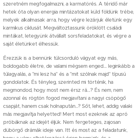
szeretném megfogalmazni, a karmatörés. A téridő már
hetek óta olyan energia mintázatokat küld földünk trébe,
melyek alkalmasak arra, hogy végre lezárjuk életünk egy
karmikus ciklusát. Megváltoztassunk öröklött családi
mintákat, letegyünk átvállalt sorsfeladatokat, és végre a
saját életünket élhessük.
Érezzük is a bennünk túlcsorduló vágyat egy más,
boldogabb életre, de valami mégsem enged.... leginkább a
túlagyalás, a "mi lesz ha" és a "mit szólnak majd" típusú
gondolatok. És tényleg, szerinted mi történik, ha
megmondod, hogy most nem érsz rá....? És nem, nem
azonnal és rögtön fogod megjavítani a nagyi csöpögő
csapját, hanem csak holnapután...? Sőt, lehet, addig valaki
más megjavítja helyetted! Mert most ezeknek az apró
próbáknak az idejét éljük. Nem fergeteges, zajosan
dübörgő drámák ideje van. Itt és most az a feladatunk,