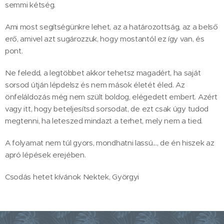
semmi kétség.
Ami most segítségünkre lehet, az a határozottság, az a belső
erő, amivel azt sugározzuk, hogy mostantól ez így van, és
pont.
Ne feledd, a legtöbbet akkor tehetsz magadért, ha saját
sorsod útján lépdelsz és nem mások életét éled. Az
önfeláldozás még nem szült boldog, elégedett embert. Azért
vagy itt, hogy beteljesítsd sorsodat, de ezt csak úgy tudod
megtenni, ha leteszed mindazt a terhet, mely nem a tied.
A folyamat nem túl gyors, mondhatni lassú..., de én hiszek az
apró lépések erejében.
Csodás hetet kívánok Nektek, Györgyi