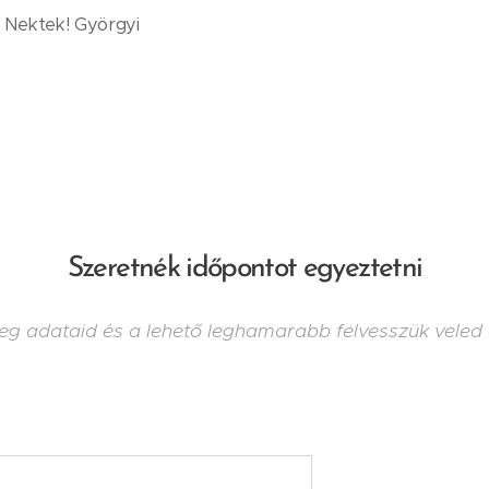
 Nektek! Györgyi
Szeretnék időpontot egyeztetni
eg adataid és a lehető leghamarabb felvesszük veled 