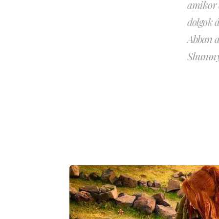
amikor 
dolgok á
Abban a 
Shunmy