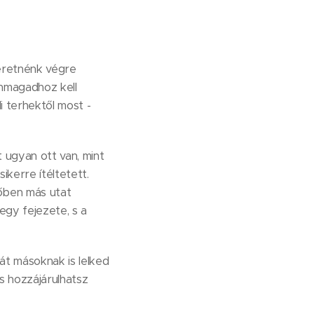
eretnénk végre
önmagadhoz kell
i terhektől most -
t ugyan ott van, mint
ikerre ítéltetett.
őben más utat
egy fejezete, s a
t másoknak is lelked
s hozzájárulhatsz