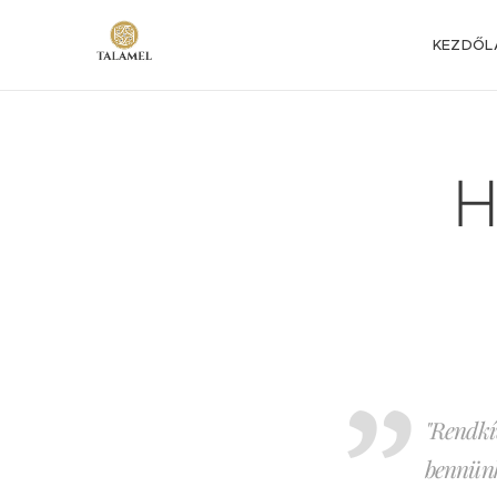
KEZDŐL
H
"Rendkív
bennünk