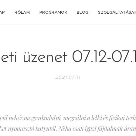
AP
RÓLAM
PROGRAMOK
BLOG
SZOLGÁLTATÁSA
eti üzenet 07.12-07.1
2021.07.11
ül nehéz megszabadulni, megválni a lelki és fizikai terh
et nyomasztó batyutól. Néha csak igazi fájdalmak árán 