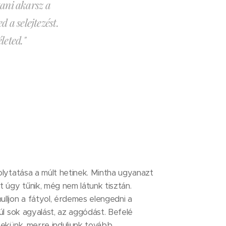
tani akarsz a
d a selejtezést.
leted."
olytatása a múlt hetinek. Mintha ugyanazt
t úgy tűnik, még nem látunk tisztán.
lljon a fátyol, érdemes elengedni a
túl sok agyalást, az aggódást. Befelé
nekünk, merre induljunk tovább.