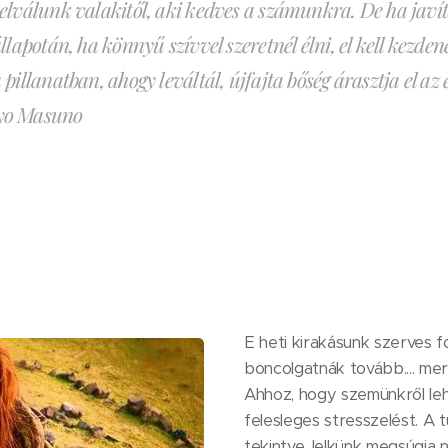
elválunk valakitől, aki kedves a számunkra. De ha javí
llapotán, ha könnyű szívvel szeretnél élni, el kell kezdene
pillanatban, ahogy leváltál, újfajta bőség árasztja el az é
o Masuno
E heti kirakásunk szerves f
boncolgatnák tovább.... mer
Ahhoz, hogy szemünkről lehu
felesleges stresszelést. A 
tekintve, lelkünk megsúgja 