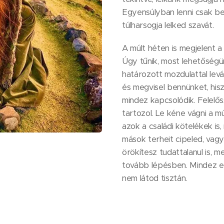
Egyensúlyban lenni csak befe
túlharsogja lelked szavát.
A múlt héten is megjelent a
Úgy tűnik, most lehetőség
határozott mozdulattal lev
és megvisel bennünket, hisz
mindez kapcsolódik. Felel
tartozol. Le kéne vágni a mú
azok a családi kötelékek is
mások terheit cipeled, vagy
örökítesz tudattalanul is, 
tovább lépésben. Mindez el
nem látod tisztán.