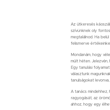
Az útkeresés káoszáb
szívünknek oly fontos
megtalálnod. Ha belül
felismerve értékeink
Mondanám, hogy véletle
múlt héten. Jelezvén, 
Egy tanulási folyama
választunk magunknak.
tanulságokat levonva
A tanács mindehhez, 
ragyogását, az örömöd
ahhoz, hogy egy élhe