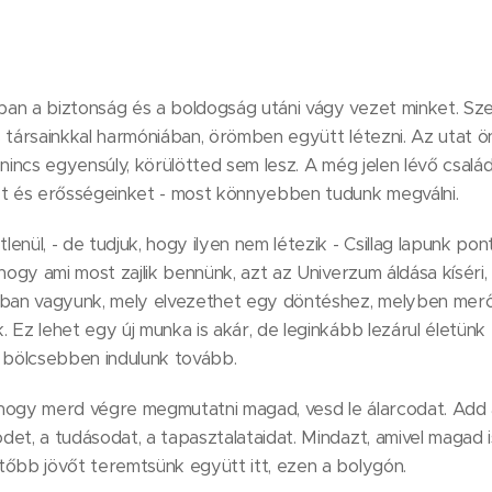
an a biztonság és a boldogság utáni vágy vezet minket. Sz
 társainkkal harmóniában, örömben együtt létezni. Az utat 
 nincs egyensúly, körülötted sem lesz. A még jelen lévő család
et és erősségeinket - most könnyebben tudunk megválni.
nül, - de tudjuk, hogy ilyen nem létezik - Csillag lapunk pon
hogy ami most zajlik bennünk, azt az Univerzum áldása kíséri, s
tban vagyunk, mely elvezethet egy döntéshez, melyben mer
 Ez lehet egy új munka is akár, de leginkább lezárul életünk 
, bölcsebben indulunk tovább.
hogy merd végre megmutatni magad, vesd le álarcodat. Add á
et, a tudásodat, a tapasztalataidat. Mindazt, amivel magad i
tőbb jövőt teremtsünk együtt itt, ezen a bolygón.