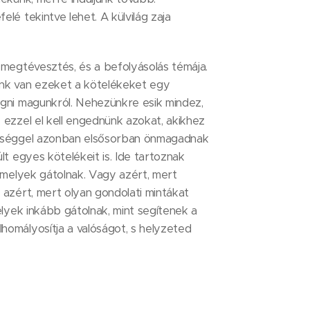
lé tekintve lehet. A külvilág zaja
 megtévesztés, és a befolyásolás témája.
ünk van ezeket a kötelékeket egy
ágni magunkról. Nehezünkre esik mindez,
 ezzel el kell engednünk azokat, akikhez
ősséggel azonban elsősorban önmagadnak
lt egyes kötelékeit is. Ide tartoznak
, melyek gátolnak. Vagy azért, mert
 azért, mert olyan gondolati mintákat
melyek inkább gátolnak, mint segítenek a
homályosítja a valóságot, s helyzeted