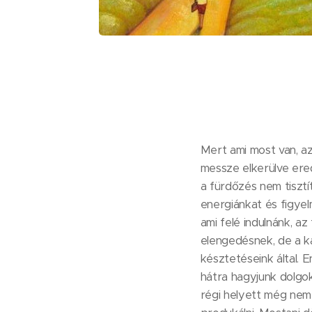
Mert ami most van, az
messze elkerülve ered
a fürdőzés nem tiszt
energiánkat és figyel
ami felé indulnánk, a
elengedésnek, de a ká
késztetéseink által. 
hátra hagyjunk dolg
régi helyett még nem 