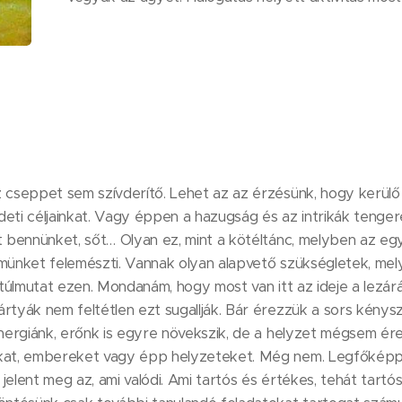
 cseppet sem szívderítő. Lehet az az érzésünk, hogy kerülő 
eti céljainkat. Vagy éppen a hazugság és az intrikák tenge
ít bennünket, sőt… Olyan ez, mint a kötéltánc, melyben az e
münket felemészti. Vannak olyan alapvető szükségletek, melye
z túlmutat ezen. Mondanám, hogy most van itt az ideje a lezár
rtyák nem feltétlen ezt sugallják. Bár érezzük a sors kénysz
Energiánk, erőnk is egyre növekszik, de a helyzet mégsem ér
okat, embereket vagy épp helyzeteket. Még nem. Legfőképp
jelent meg az, ami valódi. Ami tartós és értékes, tehát tartó