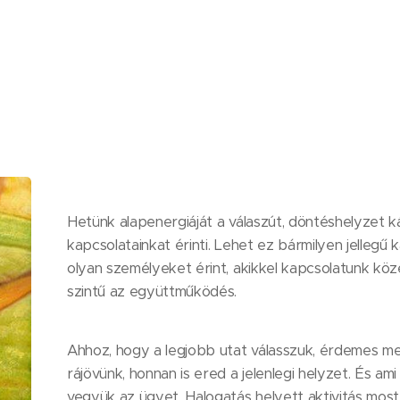
Hetünk alapenergiáját a válaszút, döntéshelyzet k
kapcsolatainkat érinti. Lehet ez bármilyen jellegű
olyan személyeket érint, akikkel kapcsolatunk köze
szintű az együttműködés.
Ahhoz, hogy a legjobb utat válasszuk, érdemes meg
rájövünk, honnan is ered a jelenlegi helyzet. És 
vegyük az ügyet. Halogatás helyett aktivitás most