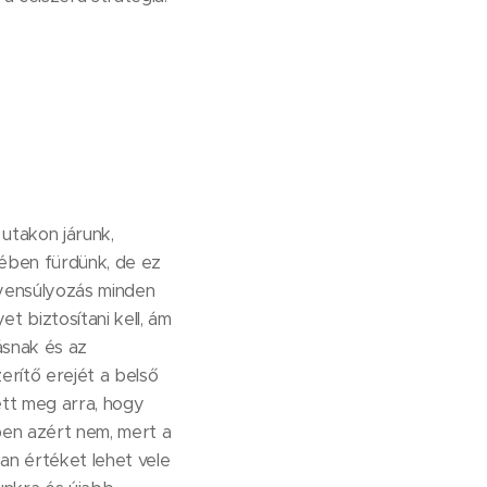
utakon járunk,
rében fürdünk, de ez
gyensúlyozás minden
t biztosítani kell, ám
ásnak és az
erítő erejét a belső
ett meg arra, hogy
en azért nem, mert a
san értéket lehet vele