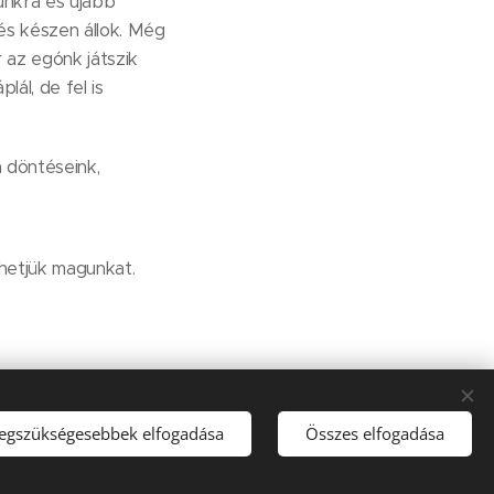
unkra és újabb
és készen állok. Még
 az egónk játszik
ál, de fel is
 döntéseink,
hetjük magunkat.
legszükségesebbek elfogadása
Összes elfogadása