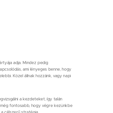
ártyája adja. Mindez pedig
 kapcsolódás, ami lényeges benne, hogy
lebbi. Közel állnak hozzánk, vagy napi
vizsgálni a kezdeteket, így talán
ami még fontosabb, hogy végre kezünkbe
 a célszerű stratégia.