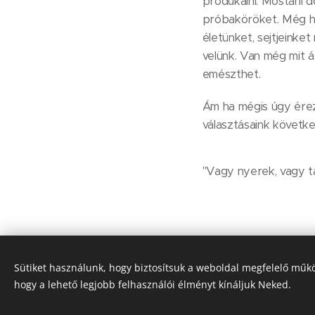
produkálni. Mostani 
próbaköröket. Még ha
életünket, sejtjeinke
velünk. Van még mit át
emészthet.
Ám ha mégis úgy érez
választásaink követke
"Vagy nyerek, vagy t
Sütiket használunk, hogy biztosítsuk a weboldal megfelelő műkö
hogy a lehető legjobb felhasználói élményt kínáljuk Neked.