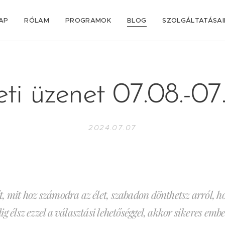
AP
RÓLAM
PROGRAMOK
BLOG
SZOLGÁLTATÁSA
ti üzenet 07.08.-07.
2024.07.07
, mit hoz számodra az élet, szabadon dönthetsz arról, h
g élsz ezzel a választási lehetőséggel, akkor sikeres em