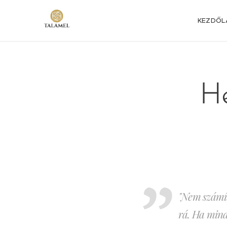
KEZDŐL
He
"Nem számít
rá. Ha mindi