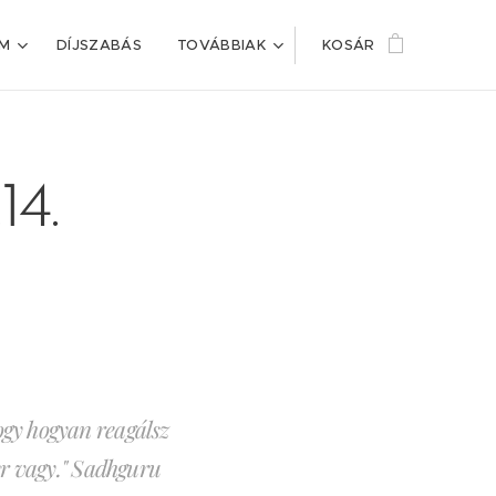
IM
DÍJSZABÁS
TOVÁBBIAK
KOSÁR
14.
ogy hogyan reagálsz
ber vagy." Sadhguru