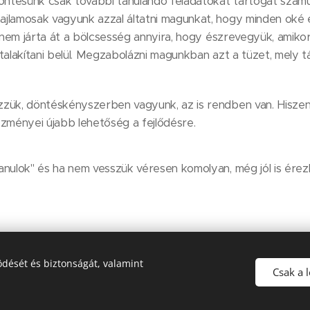
döntésünk csak további tanulandó feladatokat tartogat szám
jlamosak vagyunk azzal áltatni magunkat, hogy minden oké 
t nem járta át a bölcsesség annyira, hogy észrevegyük, amikor
alakítani belül. Megzabolázni magunkban azt a tüzet, mely tápl
zük, döntéskényszerben vagyunk, az is rendben van. Hiszen
zményei újabb lehetőség a fejlődésre.
anulok" és ha nem vesszük véresen komolyan, még jól is érez
dését és biztonságát, valamint
© Korek Györgyi 2020
Csak a 
Az oldalt a
Webnode
működteti
Sütik