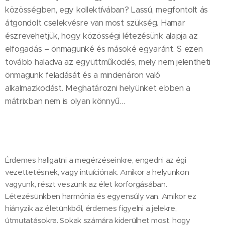
közösségben, egy kollektívában? Lassú, megfontolt ás
átgondolt cselekvésre van most szükség. Hamar
észrevehetjük, hogy közösségi létezésünk alapja az
elfogadás – önmagunké és másoké egyaránt. S ezen
tovább haladva az együttműködés, mely nem jelentheti
önmagunk feladását és a mindenáron való
alkalmazkodást. Meghatározni helyünket ebben a
mátrixban nem is olyan könnyű…
Érdemes hallgatni a megérzéseinkre, engedni az égi
vezettetésnek, vagy intuíciónak. Amikor a helyünkön
vagyunk, részt veszünk az élet körforgásában.
Létezésünkben harmónia és egyensúly van. Amikor ez
hiányzik az életünkből, érdemes figyelni a jelekre,
útmutatásokra. Sokak számára kiderülhet most, hogy