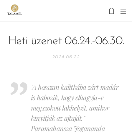
Heti üzenet 06.24.-06.30.
2024.06.22
"A hosszan kalitkába zárt madár
is habozik, hogy elhagyja-e
megszokott lakhelyét, amikor
kinyitják az ajtaját."
Paramahansza Jogananda