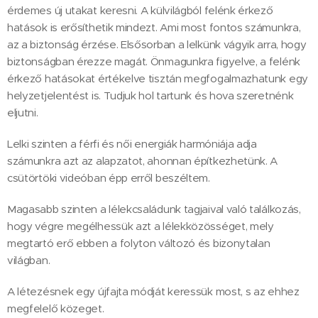
érdemes új utakat keresni. A külvilágból felénk érkező
hatások is erősíthetik mindezt. Ami most fontos számunkra,
az a biztonság érzése. Elsősorban a lelkünk vágyik arra, hogy
biztonságban érezze magát. Önmagunkra figyelve, a felénk
érkező hatásokat értékelve tisztán megfogalmazhatunk egy
helyzetjelentést is. Tudjuk hol tartunk és hova szeretnénk
eljutni.
Lelki szinten a férfi és női energiák harmóniája adja
számunkra azt az alapzatot, ahonnan építkezhetünk. A
csütörtöki videóban épp erről beszéltem.
Magasabb szinten a lélekcsaládunk tagjaival való találkozás,
hogy végre megélhessük azt a lélekközösséget, mely
megtartó erő ebben a folyton változó és bizonytalan
világban.
A létezésnek egy újfajta módját keressük most, s az ehhez
megfelelő közeget.