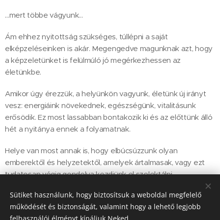
…mert többe vágyunk…
Ám ehhez nyitottság szükséges, túllépni a saját
elképzeléseinken is akár. Megengedve magunknak azt, hogy
a képzeletünket is felülmúló jó megérkezhessen az
életünkbe.
Amikor úgy érezzük, a helyünkön vagyunk, életünk új irányt
vesz: energiáink növekednek, egészségünk, vitalitásunk
erősödik. Ez most lassabban bontakozik ki és az előttünk álló
hét a nyitánya ennek a folyamatnak.
Helye van most annak is, hogy elbúcsúzzunk olyan
emberektől és helyzetektől, amelyek ártalmasak, vagy ezt
tudatosan végig gondolva kezdjünk el szelektálni.
Sütiket használunk, hogy biztosítsuk a weboldal megfelelő
S ez a hét arra is jó lehetőséget ad, hogy függőségeinket
működését és biztonságát, valamint hogy a lehető legjobb
felülvizsgáljuk. Most lehet leszokni, abbahagyni mindent is…
felhasználói élményt kínáljuk Neked.