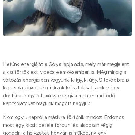
Hetünk energiáját a Gólya lapja adja, mely már megjelent
a csütörtök esti videós elemzésemben is. Még mindig a
változás energiáiban vagyunk, ki így, ki úgy. S továbbra is
kapcsolatainkat érinti. Azok letisztulását, amikor úgy
döntünk, hogy a toxikus energiák mentén működő
kapcsolatokat magunk mögött hagyjuk.
Nem egyik napról a másikra történik mindez. Érdemes
most egy kicsit befelé fordulni és alaposan végig
gondolni a helyzetet: hogyan is működünk egy