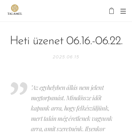
Heti üzenet 06.16.-06.22.
2025.06.15
"Az egyhelyben állás nem jelent
megtorpanást. Mindössze időt
kapunk arra, hogy felkészüljünk,
mert talán még éretlenek vagyunk
arra, amit szeretnénk. Ilyenkor