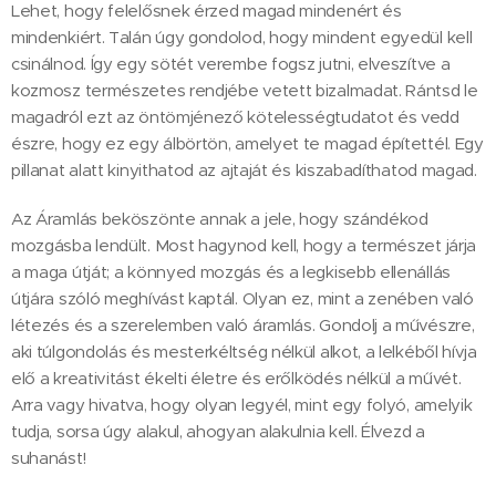
Lehet, hogy felelősnek érzed magad mindenért és
mindenkiért. Talán úgy gondolod, hogy mindent egyedül kell
csinálnod. Így egy sötét verembe fogsz jutni, elveszítve a
kozmosz természetes rendjébe vetett bizalmadat. Rántsd le
magadról ezt az öntömjénező kötelességtudatot és vedd
észre, hogy ez egy álbörtön, amelyet te magad építettél. Egy
pillanat alatt kinyithatod az ajtaját és kiszabadíthatod magad.
Az Áramlás beköszönte annak a jele, hogy szándékod
mozgásba lendült. Most hagynod kell, hogy a természet járja
a maga útját; a könnyed mozgás és a legkisebb ellenállás
útjára szóló meghívást kaptál. Olyan ez, mint a zenében való
létezés és a szerelemben való áramlás. Gondolj a művészre,
aki túlgondolás és mesterkéltség nélkül alkot, a lelkéből hívja
elő a kreativitást ékelti életre és erőlködés nélkül a művét.
Arra vagy hivatva, hogy olyan legyél, mint egy folyó, amelyik
tudja, sorsa úgy alakul, ahogyan alakulnia kell. Élvezd a
suhanást!