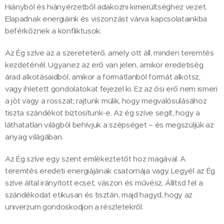
Hiányból és hiányérzetből adakozni kimerültséghez vezet.
Elapadnak energiáink és viszonzást várva kapcsolatainkba
beférkőznek a konfliktusok.
Az Ég szíve az a szereteterő, amely ott áll, minden teremtés
kezdeténél. Ugyanez az erő van jelen, amikor eredetiség
árad alkotásaidból, amikor a formátlanból formát alkotsz,
vagy ihletett gondolatokat fejezel ki. Ez az ősi erő nem ismeri
a jót vagy a rosszat; rajtunk múlik, hogy megvalósulásához
tiszta szándékot biztosítunk-e. Az ég szíve segít, hogy a
láthatatlan világból behívjuk a szépséget – és megszüljük az
anyag világában.
Az Ég szíve egy szent emlékeztetőt hoz magával. A
teremtés eredeti energiájának csatornája vagy. Legyél az Ég
szíve által irányított ecset, vászon és művész. Állítsd fel a
szándékodat etikusan és tisztán, majd hagyd, hogy az
univerzum gondoskodjon a részletekről.