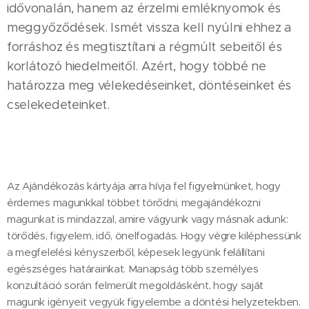
idővonalán, hanem az érzelmi emléknyomok és
meggyőződések. Ismét vissza kell nyúlni ehhez a
forráshoz és megtisztítani a régmúlt sebeitől és
korlátozó hiedelmeitől. Azért, hogy többé ne
határozza meg vélekedéseinket, döntéseinket és
cselekedeteinket.
Az Ajándékozás kártyája arra hívja fel figyelmünket, hogy
érdemes magunkkal többet törődni, megajándékozni
magunkat is mindazzal, amire vágyunk vagy másnak adunk:
törődés, figyelem, idő, önelfogadás. Hogy végre kiléphessünk
a megfelelési kényszerből, képesek legyünk felállítani
egészséges határainkat. Manapság több személyes
konzultáció során felmerült megoldásként, hogy saját
magunk igényeit vegyük figyelembe a döntési helyzetekben.