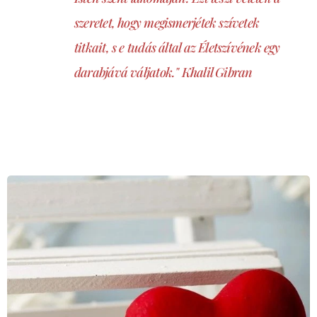
szeretet, hogy megismerjétek szívetek
titkait, s e tudás által az Életszívének egy
darabjává váljatok." Khalil Gibran