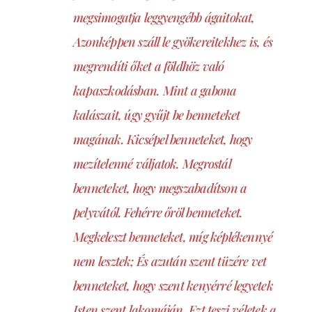
megsimogatja leggyengébb ágaitokat,
Azonképpen száll le gyökereitekhez is, és
megrendíti őket a földhöz való
kapaszkodásban. Mint a gabona
kalászait, úgy gyűjt be benneteket
magának. Kicsépel benneteket, hogy
mezítelenné váljatok. Megrostál
benneteket, hogy megszabadítson a
pelyvától. Fehérre őröl benneteket.
Megkeleszt benneteket, míg képlékennyé
nem lesztek; És azután szent tüzére vet
benneteket, hogy szent kenyérré legyetek
Isten szent lakomáján. Ezt teszi véletek a