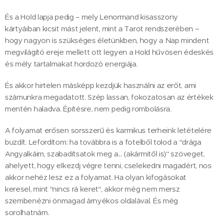
És a Hold lapja pedig – mely Lenormand kisasszony
kártyáiban kicsit mást jelent, mint a Tarot rendszerében –
hogy nagyon is szükséges életünkben, hogy a Nap mindent
megvilágító ereje mellett ott legyen a Hold hűvösen édeskés
és mély tartalmakat hordozó energiája.
És akkor hirtelen másképp kezdjük használni az erőt, ami
számunkra megadatott. Szép lassan, fokozatosan az értékek
mentén haladva. Építésre, nem pedig rombolásra.
A folyamat erősen sorsszerű és karmikus terheink letételére
buzdít. Lefordítom: ha továbbra is a fotelből tolod a "drága
Angyalkáim, szabadítsatok meg a... (akármitől is)" szöveget,
ahelyett, hogy elkezdj végre tenni, cselekedni magadért, nos
akkor nehéz lesz ez a folyamat. Ha olyan kifogásokat
keresel, mint "nincs rá keret", akkor még nem mersz
szembenézni önmagad árnyékos oldalával. És még
sorolhatnám.