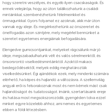
hogy szeretni veszélyes, és egyéb ilyen csacskaságok. És
ennek velejárója, hogy az úton találkozhatunk a családi
mintáinkkal, szembenézhetünk félelmeinkkel és
önmagunkkal. Gyors folyamat ez azoknak, akik már úton
vannak egy ideje. És megérkezhetünk az önszeretet és
önelfogadás azon szintjére, mely megérlel bennünket a
szeretet egyetemes energiáinak befogadására.
Elengedve gumicsontjainkat, melyeket rágcsálunk már jó
ideje, megszabadulhatunk vélt és valós sérelmeinktől, és
önsorsrontó viselkedésmintáinktól. Azoktól makacs
beidegződésektől, melyek eddig meghatározták
viselkedésünket. Égi ajándékok ezek, mely mindenki számára
elérhető, ha képes és hajlandó a változásra. A szellemvilág
angyali erői is felsorakoznak most és nem kérnek mást csak
hajlandóságot és tudatosságot. Imáink, szertartásaink ereje
és hatása most megsokszorozódik, gyengéden tolva ezzel
minket egyre közelebb ahhoz, ami nemes és egyetemes
ebben a földi létezésben.