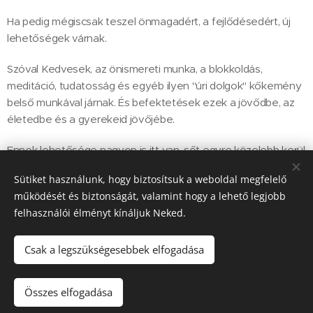
Ha pedig mégiscsak teszel önmagadért, a fejlődésedért, új
lehetőségek várnak.
Szóval Kedvesek, az önismereti munka, a blokkoldás,
meditáció, tudatosság és egyéb ilyen "úri dolgok" kőkemény
belső munkával járnak. És befektetések ezek a jövődbe, az
életedbe és a gyerekeid jövőjébe.
Ennek lehetősége nagyon is itt van, sőt egyre közelebb kerül
hozzánk. Élni kéne vele, ha már az Univerzum tálcán kínálja…
Sütiket használunk, hogy biztosítsuk a weboldal megfelelő
működését és biztonságát, valamint hogy a lehető legjobb
Szeretettel, Györgyi
felhasználói élményt kínáljuk Neked.
Csak a legszükségesebbek elfogadása
© Korek Györgyi 2020
Összes elfogadása
Az oldalt a
Webnode
működteti
Sütik