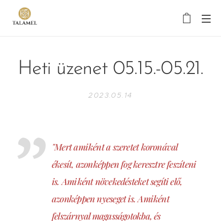
Heti üzenet 05.15.-05.21.
2023.05.14
"Mert amiként a szeretet koronával
ékesít, azonképpen fog keresztre feszíteni
is. Amiként növekedésteket segíti elő,
azonképpen nyeseget is. Amiként
felszárnyal magasságotokba, és