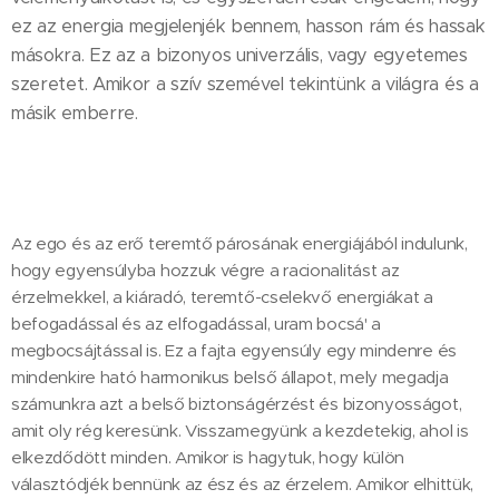
ez az energia megjelenjék bennem, hasson rám és hassak
másokra. Ez az a bizonyos univerzális, vagy egyetemes
szeretet. Amikor a szív szemével tekintünk a világra és a
másik emberre.
Az ego és az erő teremtő párosának energiájából indulunk,
hogy egyensúlyba hozzuk végre a racionalitást az
érzelmekkel, a kiáradó, teremtő-cselekvő energiákat a
befogadással és az elfogadással, uram bocsá' a
megbocsájtással is. Ez a fajta egyensúly egy mindenre és
mindenkire ható harmonikus belső állapot, mely megadja
számunkra azt a belső biztonságérzést és bizonyosságot,
amit oly rég keresünk. Visszamegyünk a kezdetekig, ahol is
elkezdődött minden. Amikor is hagytuk, hogy külön
választódjék bennünk az ész és az érzelem. Amikor elhittük,