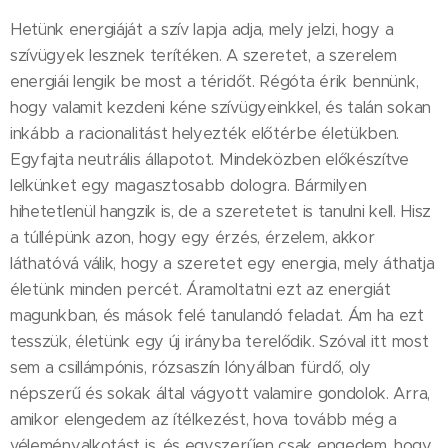
Hetünk energiáját a szív lapja adja, mely jelzi, hogy a
szívügyek lesznek terítéken. A szeretet, a szerelem
energiái lengik be most a téridőt. Régóta érik bennünk,
hogy valamit kezdeni kéne szívügyeinkkel, és talán sokan
inkább a racionalitást helyezték előtérbe életükben.
Egyfajta neutrális állapotot. Mindeközben előkészítve
lelkünket egy magasztosabb dologra. Bármilyen
hihetetlenül hangzik is, de a szeretetet is tanulni kell. Hisz
a túllépünk azon, hogy egy érzés, érzelem, akkor
láthatóvá válik, hogy a szeretet egy energia, mely áthatja
életünk minden percét. Áramoltatni ezt az energiát
magunkban, és mások felé tanulandó feladat. Ám ha ezt
tesszük, életünk egy új irányba terelődik. Szóval itt most
sem a csillámpónis, rózsaszín lónyálban fürdő, oly
népszerű és sokak által vágyott valamire gondolok. Arra,
amikor elengedem az ítélkezést, hova tovább még a
véleményalkotást is, és egyszerűen csak engedem, hogy