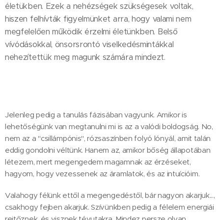
életükben. Ezek a nehézségek szükségesek voltak,
hiszen felhívták figyelmünket arra, hogy valami nem
megfelelően működik érzelmi életünkben. Belső
vívódásokkal, önsorsrontó viselkedésmintákkal
nehezítettük meg magunk számára mindezt.
Jelenleg pedig a tanulás fázisában vagyunk. Amikor is
lehetőségünk van megtanulni mi is az a valódi boldogság. No,
nem az a "csillámpónis", rózsaszínben folyó lónyál, amit talán
eddig gondolni véltünk. Hanem az, amikor bőség állapotában
létezem, mert megengedem magamnak az érzéseket,
hagyom, hogy vezessenek az áramlatok, és az intuícióim.
Valahogy félünk ettől a megengedéstől, bár nagyon akarjuk...,
csakhogy fejben akarjuk. Szívünkben pedig a félelem energiái
rejtőznek, és visznek tévutakra. Mindez persze olyan