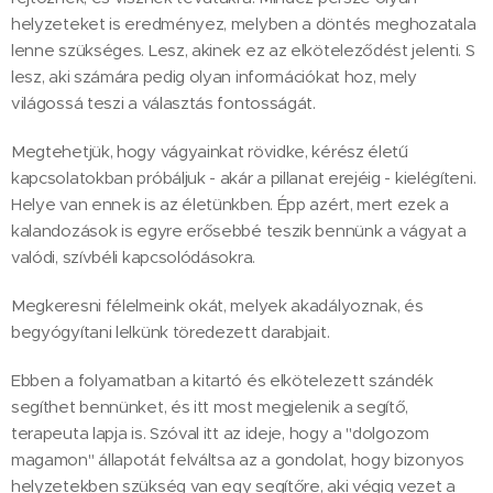
helyzeteket is eredményez, melyben a döntés meghozatala
lenne szükséges. Lesz, akinek ez az elköteleződést jelenti. S
lesz, aki számára pedig olyan információkat hoz, mely
világossá teszi a választás fontosságát.
Megtehetjük, hogy vágyainkat rövidke, kérész életű
kapcsolatokban próbáljuk - akár a pillanat erejéig - kielégíteni.
Helye van ennek is az életünkben. Épp azért, mert ezek a
kalandozások is egyre erősebbé teszik bennünk a vágyat a
valódi, szívbéli kapcsolódásokra.
Megkeresni félelmeink okát, melyek akadályoznak, és
begyógyítani lelkünk töredezett darabjait.
Ebben a folyamatban a kitartó és elkötelezett szándék
segíthet bennünket, és itt most megjelenik a segítő,
terapeuta lapja is. Szóval itt az ideje, hogy a "dolgozom
magamon" állapotát felváltsa az a gondolat, hogy bizonyos
helyzetekben szükség van egy segítőre, aki végig vezet a