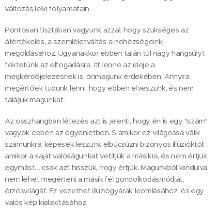
változás lelki folyamatain.
Pontosan tisztában vagyunk azzal, hogy szükséges az
átértékelés, a szemléletváltás a nehézségeink
megoldásához. Ugyanakkor ebben talán túl nagy hangsúlyt
fektetünk az elfogadásra. Itt lenne az ideje a
megkérdőjelezésnek is, önmagunk érdekében. Annyira
megértőek tudunk lenni, hogy ebben elveszünk, és nem
találjuk magunkat.
Az összhangban létezés azt is jelenti, hogy én is egy "szám"
vagyok ebben az egyenletben. S amikor ez világossá válik
számunkra, képesek leszünk elbúcsúzni bizonyos illúzióktól:
amikor a saját valóságunkat vetítjük a másikra, és nem értjük
egymást.... csak azt hisszük, hogy értjük. Magunkból kiindulva
nem lehet megérteni a másik fél gondolkodásmódját,
érzésvilágát. Ez vezethet illúziógyárak leomlásához, és egy
valós kép kialakításához.