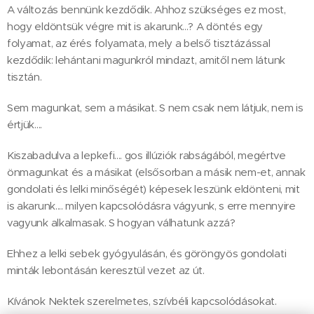
A változás bennünk kezdődik. Ahhoz szükséges ez most,
hogy eldöntsük végre mit is akarunk...? A döntés egy
folyamat, az érés folyamata, mely a belső tisztázással
kezdődik: lehántani magunkról mindazt, amitől nem látunk
tisztán.
Sem magunkat, sem a másikat. S nem csak nem látjuk, nem is
értjük....
Kiszabadulva a lepkefi.... gos illúziók rabságából, megértve
önmagunkat és a másikat (elsősorban a másik nem-et, annak
gondolati és lelki minőségét) képesek leszünk eldönteni, mit
is akarunk.... milyen kapcsolódásra vágyunk, s erre mennyire
vagyunk alkalmasak. S hogyan válhatunk azzá?
Ehhez a lelki sebek gyógyulásán, és göröngyös gondolati
minták lebontásán keresztül vezet az út.
Kívánok Nektek szerelmetes, szívbéli kapcsolódásokat.