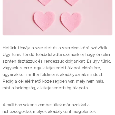
Hetünk témája a szeretet és a szerelem köré szövődik.
Úgy tűnik, téridő feladatul adta számunkra, hogy érzelmi
szinten tisztázzuk és rendezzük dolgainkat. És úgy tűnik,
vágyunk is erre, egy kiteljesedett állapot elérésére,
ugyanakkor mintha félelmeink akadályoznák mindezt.
Pedig a cél elérhető közelségben van, mely nem más,
mint a boldogság, a kiteljesedettség állapota.
A múltban sokan szembesültek már azokkal a
nehézségekkel, melyek akadályként megjelentek