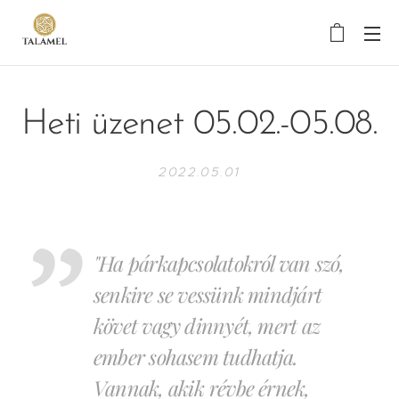
Heti üzenet 05.02.-05.08.
2022.05.01
"Ha párkapcsolatokról van szó,
senkire se vessünk mindjárt
követ vagy dinnyét, mert az
ember sohasem tudhatja.
Vannak, akik révbe érnek,