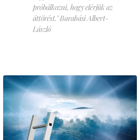
próbálkozni, hogy elérjük az
áttörést." Barabási Albert-
László