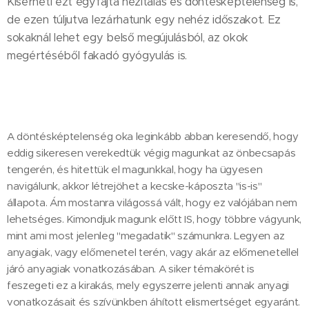
Kísérheti ezt egyfajta hezitálás és döntésképtelenség is,
de ezen túljutva lezárhatunk egy nehéz időszakot. Ez
sokaknál lehet egy belső megújulásból, az okok
megértéséből fakadó gyógyulás is.
A döntésképtelenség oka leginkább abban keresendő, hogy
eddig sikeresen verekedtük végig magunkat az önbecsapás
tengerén, és hitettük el magunkkal, hogy ha ügyesen
navigálunk, akkor létrejöhet a kecske-káposzta "is-is"
állapota. Ám mostanra világossá vált, hogy ez valójában nem
lehetséges. Kimondjuk magunk előtt IS, hogy többre vágyunk,
mint ami most jelenleg "megadatik" számunkra. Legyen az
anyagiak, vagy előmenetel terén, vagy akár az előmenetellel
járó anyagiak vonatkozásában. A siker témakörét is
feszegeti ez a kirakás, mely egyszerre jelenti annak anyagi
vonatkozásait és szívünkben áhított elismertséget egyaránt.