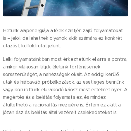
Hetünk alapenergiája a lélek szintjén zajló folyamatokat –
is – jelöli, de lehetnek olyanok, akik számára ez konkrét
utazást, külföldi utat jelent.
Lelki folyamatainkban most érkezhetünk el arra a pontra,
amikor világosan látjuk életünk történéseinek
sorsszerűségét, a nehézségek okait. Az eddigi kerülő
utak és hiábavaló próbálkozások, az esetleges bennünk
vagy körülöttünk eluralkodó káosz most értelmet nyer. A
megértés és a belátás folyamata ez, és mindez
átültethető a racionalitás mezejére is. Értem ez alatt a
józan ész és belátás által vezérelt cselekedeteket is.