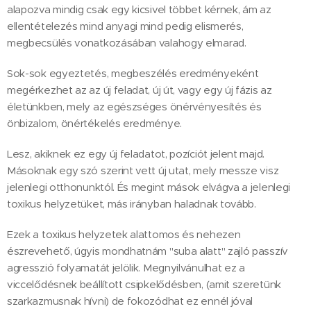
alapozva mindig csak egy kicsivel többet kérnek, ám az
ellentételezés mind anyagi mind pedig elismerés,
megbecsülés vonatkozásában valahogy elmarad.
Sok-sok egyeztetés, megbeszélés eredményeként
megérkezhet az az új feladat, új út, vagy egy új fázis az
életünkben, mely az egészséges önérvényesítés és
önbizalom, önértékelés eredménye.
Lesz, akiknek ez egy új feladatot, pozíciót jelent majd.
Másoknak egy szó szerint vett új utat, mely messze visz
jelenlegi otthonunktól. És megint mások elvágva a jelenlegi
toxikus helyzetüket, más irányban haladnak tovább.
Ezek a toxikus helyzetek alattomos és nehezen
észrevehető, úgyis mondhatnám "suba alatt" zajló passzív
agresszió folyamatát jelölik. Megnyilvánulhat ez a
viccelődésnek beállított csipkelődésben, (amit szeretünk
szarkazmusnak hívni) de fokozódhat ez ennél jóval