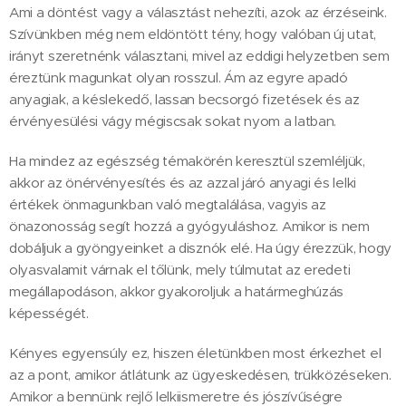
Ami a döntést vagy a választást nehezíti, azok az érzéseink.
Szívünkben még nem eldöntött tény, hogy valóban új utat,
irányt szeretnénk választani, mivel az eddigi helyzetben sem
éreztünk magunkat olyan rosszul. Ám az egyre apadó
anyagiak, a késlekedő, lassan becsorgó fizetések és az
érvényesülési vágy mégiscsak sokat nyom a latban.
Ha mindez az egészség témakörén keresztül szemléljük,
akkor az önérvényesítés és az azzal járó anyagi és lelki
értékek önmagunkban való megtalálása, vagyis az
önazonosság segít hozzá a gyógyuláshoz. Amikor is nem
dobáljuk a gyöngyeinket a disznók elé. Ha úgy érezzük, hogy
olyasvalamit várnak el tőlünk, mely túlmutat az eredeti
megállapodáson, akkor gyakoroljuk a határmeghúzás
képességét.
Kényes egyensúly ez, hiszen életünkben most érkezhet el
az a pont, amikor átlátunk az ügyeskedésen, trükközéseken.
Amikor a bennünk rejlő lelkiismeretre és jószívűségre