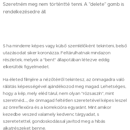
Szeretném meg nem történtté tenni. A "delete" gomb is
rendelkezésedre áll.
S ha minderre képes vagy külső szemlélőként tekinteni, belső
utazásodat siker koronázza. Feltárulhatnak mindazon
részletek, melyek a "bent" állapotában létezve eddig
elkerülték figyelmedet.
Ha életed filmjére a nézőtérről tekintesz, az önmagadra való
rálátás képességével ajándékozod meg magad. Lehetséges,
hogy a kép, mely eléd tárul, nem olyan "rózsaszín", mint
szeretnéd...., de önmagad feltétlen szeretetével képes leszel
az önreflexióra és a korrekcióra egyaránt. Mint amikor
kezedbe veszed valamely kedvenc tárgyadat, s
szeretetettel, gondoskodással javítod meg a hibás
alkatrészeket benne.