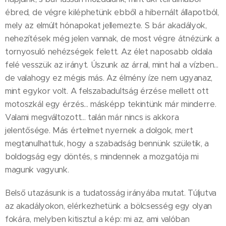
ébred, de végre kiléphetünk ebből a hibernált állapotból,
mely az elmúlt hónapokat jellemezte. S bár akadályok,
nehezítések még jelen vannak, de most végre átnézünk a
tornyosuló nehézségek felett. Az élet naposabb oldala
felé vesszük az irányt. Úszunk az árral, mint hal a vízben...
de valahogy ez mégis más. Az élmény íze nem ugyanaz,
mint egykor volt. A felszabadultság érzése mellett ott
motoszkál egy érzés... másképp tekintünk már minderre.
Valami megváltozott... talán már nincs is akkora
jelentősége. Más értelmet nyernek a dolgok, mert
megtanulhattuk, hogy a szabadság bennünk születik, a
boldogság egy döntés, s mindennek a mozgatója mi
magunk vagyunk.
Belső utazásunk is a tudatosság irányába mutat. Túljutva
az akadályokon, elérkezhetünk a bölcsesség egy olyan
fokára, melyben kitisztul a kép: mi az, ami valóban