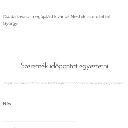
Csoda tavaszi megújulást kívánok Nektek, szeretettel
Györgyi
Szeretnék időpontot egyeztetni
Kérjük, add meg adataid és a lehető leghamarabb felvesszük veled a kapcsolatot.
Név