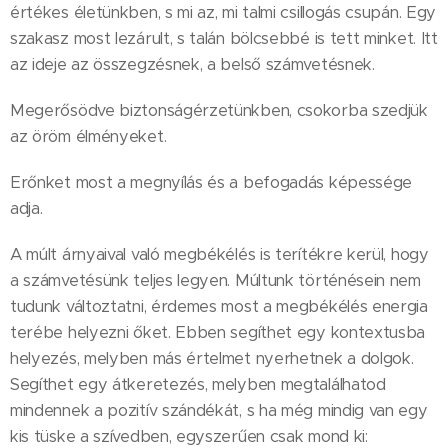
értékes életünkben, s mi az, mi talmi csillogás csupán. Egy
szakasz most lezárult, s talán bölcsebbé is tett minket. Itt
az ideje az összegzésnek, a belső számvetésnek.
Megerősödve biztonságérzetünkben, csokorba szedjük
az öröm élményeket.
Erőnket most a megnyílás és a befogadás képessége
adja.
A múlt árnyaival való megbékélés is terítékre kerül, hogy
a számvetésünk teljes legyen. Múltunk történésein nem
tudunk változtatni, érdemes most a megbékélés energia
terébe helyezni őket. Ebben segíthet egy kontextusba
helyezés, melyben más értelmet nyerhetnek a dolgok.
Segíthet egy átkeretezés, melyben megtalálhatod
mindennek a pozitív szándékát, s ha még mindig van egy
kis tüske a szívedben, egyszerűen csak mond ki: