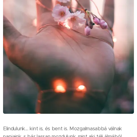
Elindulunk.... kint is, és bent is. Mozgalmasabbá válnak
napjaink, s bár lassan mozdulunk, mint aki téli álmából