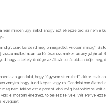
ha nem minden úgy alakul, ahogy azt elképzelted, az nem a k
ge.
indig", csak kérdezd meg önmagadtól: valóban mindig? Bizto
vissza múltad azon történéseihez, amikor bizony jól jártál. Bi
god, hogy a kétely ördöge az általánosításokban bújik meg,
 benned az a gondolat, hogy "úgysem sikerülhet", akkor csak 
ban annyira, hogy tudd, képes vagy rá. Gondolatban életed i
míg meg nem találod azt a pontot, ahol még betonbiztos volt
 vidd el mostani énedhez, töltekezz fel vele. Válj eggyé ezze
a levegőjét.