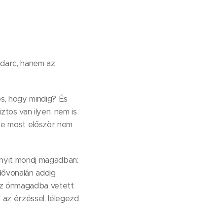
udarc, hanem az
s, hogy mindig? És
ztos van ilyen, nem is
 de most először nem
annyit mondj magadban:
dővonalán addig
 az önmagadba vetett
l az érzéssel, lélegezd