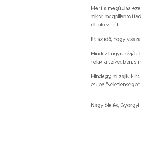
Mert a megújulás eze
mikor megpillantottad
ellenkezőjét.
Itt az idő, hogy viss
Mindezt úgyis hívják
nekik a szívedben, s 
Mindegy, mi zajlik kin
csupa "véletlenségből
Nagy ölelés, Györgyi