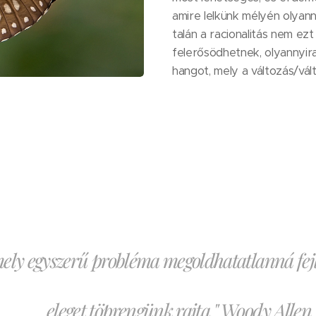
amire lelkünk mélyén olyann
talán a racionalitás nem ezt
felerősödhetnek, olyannyir
hangot, mely a változás/vál
ely egyszerű probléma megoldhatatlanná fejl
eleget töprengünk rajta." Woody Allen