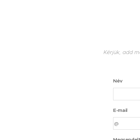
Kérjük, add m
Név
E-mail
Megrendelt