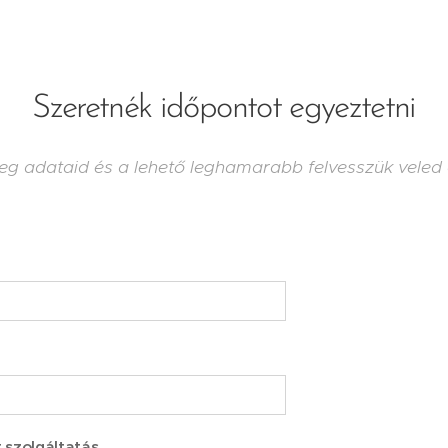
Szeretnék időpontot egyeztetni
eg adataid és a lehető leghamarabb felvesszük veled 
 szolgáltatás