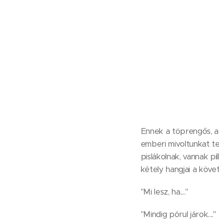
Ennek a töprengős, a
emberi mivoltunkat t
pislákolnak, vannak p
kétely hangjai a köve
"Mi lesz, ha...."
"Mindig pórul járok...."