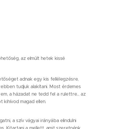
ehetőség, az elmúlt hetek kissé
etőséget adnak egy kis fellélegzésre,
yebben tudjuk alakítani. Most érdemes
Nem, a házadat ne tedd fel a rulettre... az
t kihívod magad ellen.
atni, a szív vágyai irányába elindulni
. Kitartani a mellett, amit szeretnénk,