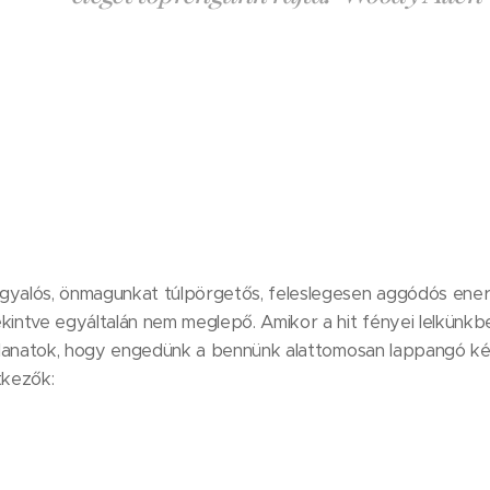
gyalós, önmagunkat túlpörgetős, feleslegesen aggódós energ
ekintve egyáltalán nem meglepő. Amikor a hit fényei lelkünk
illanatok, hogy engedünk a bennünk alattomosan lappangó két
tkezők: