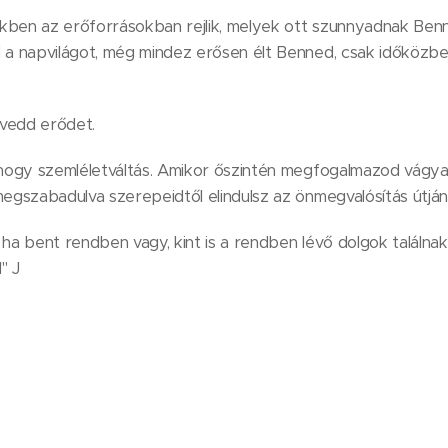
kben az erőforrásokban rejlik, melyek ott szunnyadnak Benne
 a napvilágot, még mindez erősen élt Benned, csak időközbe
zavedd erődet.
, hogy szemléletváltás. Amikor őszintén megfogalmazod vágya
megszabadulva szerepeidtől elindulsz az önmegvalósítás útján
t, ha bent rendben vagy, kint is a rendben lévő dolgok találnak
" J