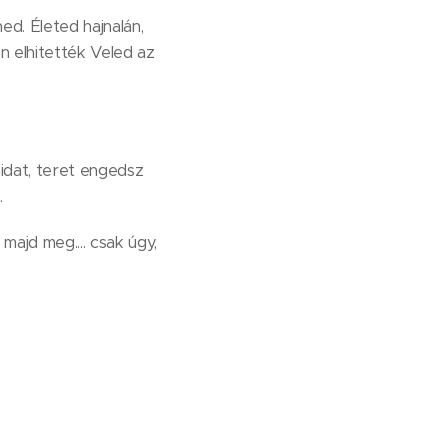
d. Életed hajnalán,
n elhitették Veled az
idat, teret engedsz
.
 majd meg.... csak úgy,