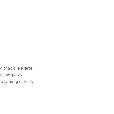
iának a jelenléte
ben még csak
ely hangjainak. A