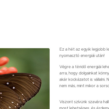
Ez a hét az egyik legjobb l
nyomasztó energiái után!
Végre a téridő energiái leh
arra, hogy dolgainkat könn
akár kockázatot is vállalni. 
nem más, mint mikor a sorso
Viszont szívünk szavára hallg
most lehetséges, és érdemes