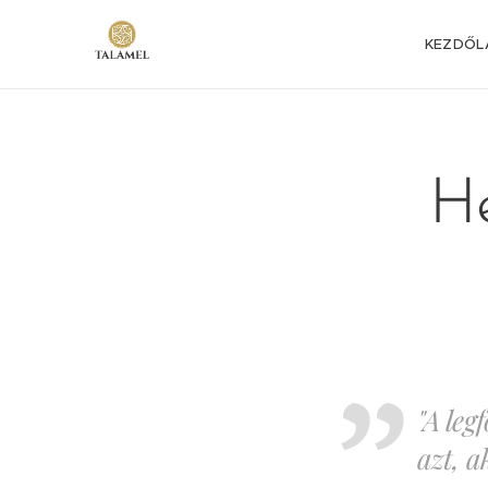
KEZDŐL
He
"A leg
azt, a