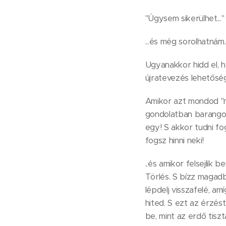
"Úgysem sikerülhet..."
...és még sorolhatnám.
Ugyanakkor hidd el, 
újratevezés lehetősé
Amikor azt mondod "m
gondolatban barangolj 
egy! S akkor tudni fo
fogsz hinni neki!
..és amikor felsejlik
Törlés. S bízz magad
lépdelj visszafelé, a
hited. S ezt az érzést
be, mint az erdő tiszt