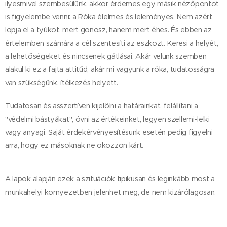
ilyesmivel szembesülünk, akkor érdemes egy másik nézőpontot
is figyelembe venni: a Róka élelmes és leleményes. Nem azért
lopja el a tyúkot, mert gonosz, hanem mert éhes. És ebben az
értelemben számára a cél szentesíti az eszközt. Keresi a helyét,
a lehetőségeket és nincsenek gátlásai. Akár velünk szemben
alakul ki ez a fajta attitűd, akár mi vagyunk a róka, tudatosságra
van szükségünk, ítélkezés helyett.
Tudatosan és asszertíven kijelölni a határainkat, felállítani a
"védelmi bástyákat", óvni az értékeinket, legyen szellemi-lelki
vagy anyagi. Saját érdekérvényesítésünk esetén pedig figyelni
arra, hogy ez másoknak ne okozzon kárt.
A lapok alapján ezek a szituációk tipikusan és leginkább most a
munkahelyi környezetben jelenhet meg, de nem kizárólagosan.