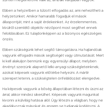
Ebben a helyzetben a túlzott elfogadás az, ami nehezítheti a
helyzetünket. Amikor hamarabb fogadjuk el mások
állaspontját, mint a saját érdekeinket. Az érzelemmentes,
kívülről szemlélő objektív nézőpont most segíthet ennek
feloldásában. Ez tulajdonképpen az a bizonyos egészséges
önzés.
Ebben szükségünk lehet segítő támogatásra. Ha hajlandóak
vagyunk elfogadni mások segítségét vagy útmutatását. Mert
ki kell alakuljon bennünk egy egyensúlyi állapot, melyben
érvényt szerzünk alapvető lelki-anyagi szükségleteinknek,
azokat képesek vagyunk előtérbe helyezni. A mártír
szerepet letenni, a szükségtelen önfeláldozást elengedve.
Ha képesek vagyunk a bőség állapotában létezni és úszni az
árral, akkor mindez sikerülhet. Képesek vagyunk magunkat
kivonni a külvilág hatásai alól. Úgy létezni a világban, hogy ne
akadályozzak másokat és engem se tudjanak korlátozni. A