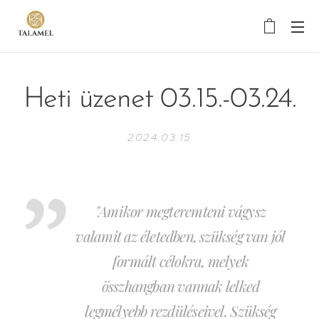
Heti üzenet 03.15.-03.24.
2024.03.15
"Amikor megteremteni vágysz
valamit az életedben, szükség van jól
formált célokra, melyek
összhangban vannak lelked
legmélyebb rezdüléseivel. Szükség