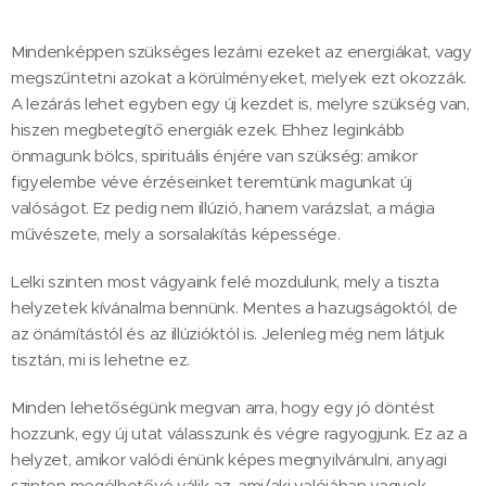
Mindenképpen szükséges lezárni ezeket az energiákat, vagy
megszűntetni azokat a körülményeket, melyek ezt okozzák.
A lezárás lehet egyben egy új kezdet is, melyre szükség van,
hiszen megbetegítő energiák ezek. Ehhez leginkább
önmagunk bölcs, spirituális énjére van szükség: amikor
figyelembe véve érzéseinket teremtünk magunkat új
valóságot. Ez pedig nem illúzió, hanem varázslat, a mágia
művészete, mely a sorsalakítás képessége.
Lelki szinten most vágyaink felé mozdulunk, mely a tiszta
helyzetek kívánalma bennünk. Mentes a hazugságoktól, de
az önámítástól és az illúzióktól is. Jelenleg még nem látjuk
tisztán, mi is lehetne ez.
Minden lehetőségünk megvan arra, hogy egy jó döntést
hozzunk, egy új utat válasszunk és végre ragyogjunk. Ez az a
helyzet, amikor valódi énünk képes megnyilvánulni, anyagi
szinten megélhetővé válik az, ami/aki valójában vagyok.