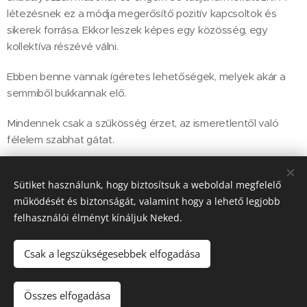
létezésnek ez a módja megerősítő pozitív kapcsoltok és
sikerek forrása. Ekkor leszek képes egy közösség, egy
kollektíva részévé válni.
Ebben benne vannak ígéretes lehetőségek, melyek akár a
semmiből bukkannak elő.
Mindennek csak a szűkösség érzet, az ismeretlentől való
félelem szabhat gátat.
Amikor keressük a helyünket a világban – legyen az egy
Sütiket használunk, hogy biztosítsuk a weboldal megfelelő
munkahely, vagy a létezésnek egy másfajta módja –
működését és biztonságát, valamint hogy a lehető legjobb
alkalmassá kell váljunk arra, ami után vágyakozunk.
felhasználói élményt kínáljuk Neked.
Csak a legszükségesebbek elfogadása
© Korek Györgyi 2020
Összes elfogadása
Az oldalt a
Webnode
működteti
Sütik