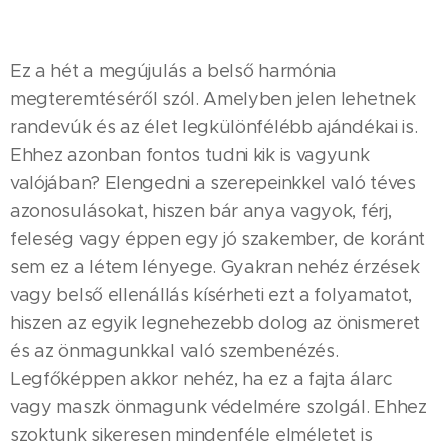
Ez a hét a megújulás a belső harmónia
megteremtéséről szól. Amelyben jelen lehetnek
randevúk és az élet legkülönfélébb ajándékai is.
Ehhez azonban fontos tudni kik is vagyunk
valójában? Elengedni a szerepeinkkel való téves
azonosulásokat, hiszen bár anya vagyok, férj,
feleség vagy éppen egy jó szakember, de koránt
sem ez a létem lényege. Gyakran nehéz érzések
vagy belső ellenállás kísérheti ezt a folyamatot,
hiszen az egyik legnehezebb dolog az önismeret
és az önmagunkkal való szembenézés.
Legfőképpen akkor nehéz, ha ez a fajta álarc
vagy maszk önmagunk védelmére szolgál. Ehhez
szoktunk sikeresen mindenféle elméletet is