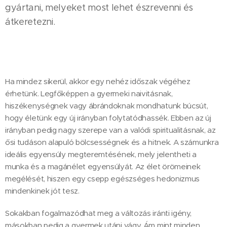
gyártani, melyeket most lehet észrevenni és
átkeretezni.
Ha mindez sikerül, akkor egy nehéz időszak végéhez
érhetünk. Legfőképpen a gyermeki naivitásnak,
hiszékenységnek vagy ábrándoknak mondhatunk búcsút,
hogy életünk egy új irányban folytatódhassék. Ebben az új
irányban pedig nagy szerepe van a valódi spiritualitásnak, az
ősi tudáson alapuló bölcsességnek és a hitnek. A számunkra
ideális egyensúly megteremtésének, mely jelentheti a
munka és a magánélet egyensúlyát. Az élet örömeinek
megélését, hiszen egy csepp egészséges hedonizmus
mindenkinek jót tesz.
Sokakban fogalmazódhat meg a változás iránti igény,
másokban pedig a gyermek utáni vágy. Ám mint minden