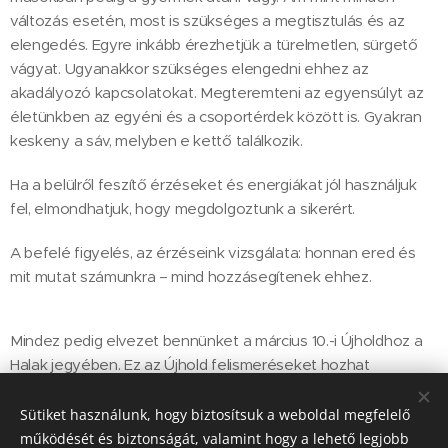
változás esetén, most is szükséges a megtisztulás és az
elengedés. Egyre inkább érezhetjük a türelmetlen, sürgető
vágyat. Ugyanakkor szükséges elengedni ehhez az
akadályozó kapcsolatokat. Megteremteni az egyensúlyt az
életünkben az egyéni és a csoportérdek között is. Gyakran
keskeny a sáv, melyben e kettő találkozik.
Ha a belülről feszítő érzéseket és energiákat jól használjuk
fel, elmondhatjuk, hogy megdolgoztunk a sikerért.
A befelé figyelés, az érzéseink vizsgálata: honnan ered és
mit mutat számunkra – mind hozzásegítenek ehhez.
Mindez pedig elvezet bennünket a március 10.-i Újholdhoz a
Halak jegyében. Ez az Újhold felismeréseket hozhat
számunkra, lelkünk folyamataira való rálátást, vagyis
önreflexiót. S ez segíti a mögöttes tartalmakra rálátásunkat.
Sütiket használunk, hogy biztosítsuk a weboldal megfelelő
Búcsút inthetünk depresszív érzéseknek és
működését és biztonságát, valamint hogy a lehető legjobb