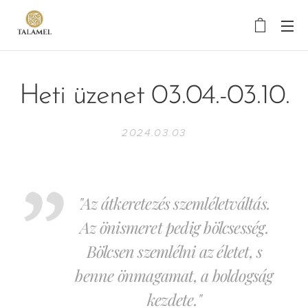
Heti üzenet 03.04.-03.10.
2024.03.03
"Az átkeretezés szemléletváltás.
Az önismeret pedig bölcsesség.
Bölcsen szemlélni az életet, s
benne önmagamat, a boldogság
kezdete."