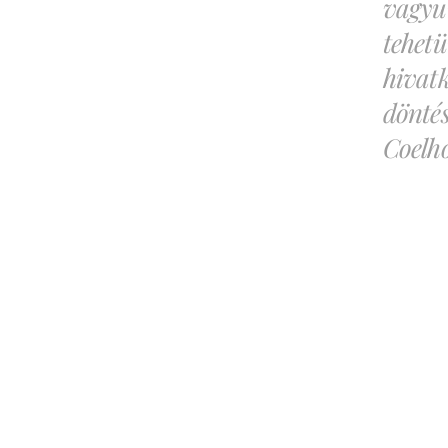
vagyun
tehetü
hivat
döntés
Coelh
Köze