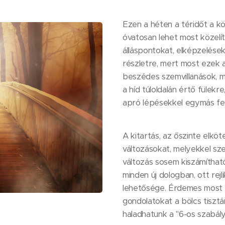
Ezen a héten a téridőt a kö
óvatosan lehet most közelí
álláspontokat, elképzelések
részletre, mert most ezek a 
beszédes szemvillanások, m
a híd túloldalán értő fülekre
apró lépésekkel egymás fel
A kitartás, az őszinte elköt
változásokat, melyekkel s
változás sosem kiszámítható
minden új dologban, ott rejl
lehetősége. Érdemes most e
gondolatokat a bölcs tisztá
haladhatunk a "6-os szabály"