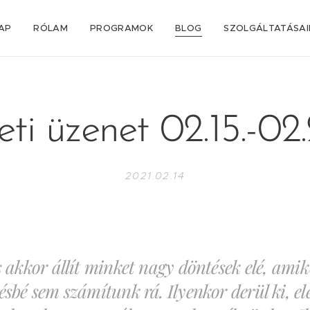
AP
RÓLAM
PROGRAMOK
BLOG
SZOLGÁLTATÁSA
ti üzenet 02.15.-02.
2021.02.14
s akkor állít minket nagy döntések elé, amik
ésbé sem számítunk rá. Ilyenkor derül ki, el