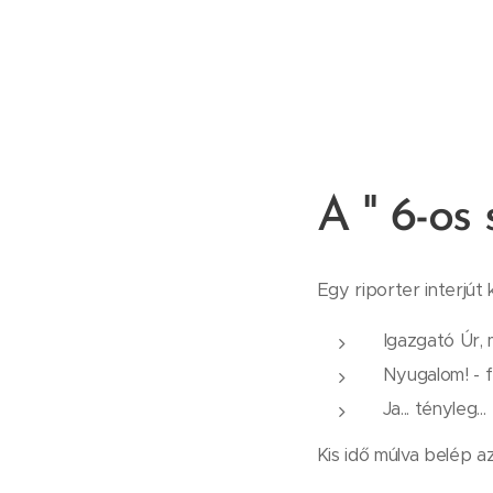
A " 6-os
Egy riporter interjút
Igazgató Úr, 
Nyugalom! - fe
Ja... tényleg...
Kis idő múlva belép az