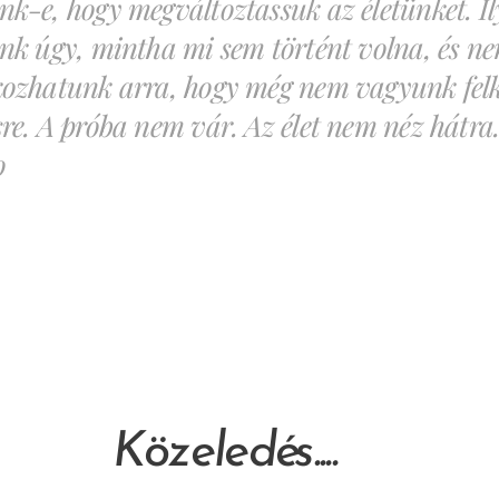
k-e, hogy megváltoztassuk az életünket. I
nk úgy, mintha mi sem történt volna, és n
kozhatunk arra, hogy még nem vagyunk felk
re. A próba nem vár. Az élet nem néz hátra.
o
ledés....