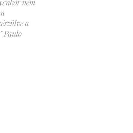
lyenkor nem
em
észülve a
" Paulo