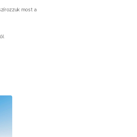
nszírozzuk most a
l.