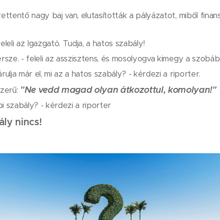
rettentő nagy baj van, elutasították a pályázatot, miből fina
eleli az Igazgató. Tudja, a hatos szabály!
ersze. - feleli az asszisztens, és mosolyogva kimegy a szobábó
rulja már el, mi az a hatos szabály? - kérdezi a riporter.
"Ne vedd magad olyan átkozottul, komolyan!"
zerű:
bbi szabály? - kérdezi a riporter
ly nincs!