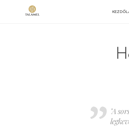
KEZDŐL
He
"A sor
legkev