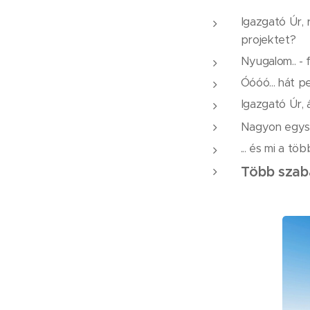
Igazgató Úr, 
projektet?
Nyugalom.. - f
Óóóó... hát p
Igazgató Úr, á
Nagyon egys
... és mi a tö
Több szabá