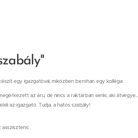
 szabály"
 készít egy igazgatóval, miközben berohan egy kolléga:
megérkezett az áru, de nincs a raktárban senki, aki átvegye..
leli az igazgató. Tudja, a hatos szabály!
 asszisztens: