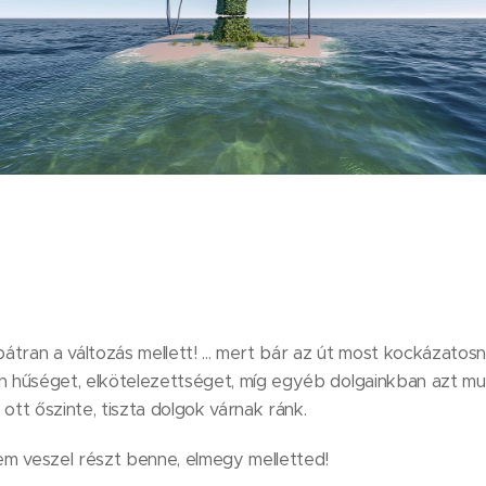
bátran a változás mellett! ... mert bár az út most kockázatosn
n hűséget, elkötelezettséget, míg egyéb dolgainkban azt mu
ott őszinte, tiszta dolgok várnak ránk.
nem veszel részt benne, elmegy melletted!