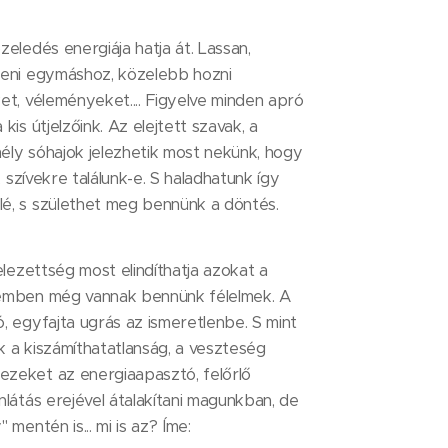
zeledés energiája hatja át. Lassan,
teni egymáshoz, közelebb hozni
et, véleményeket.... Figyelve minden apró
kis útjelzőink. Az elejtett szavak, a
ély sóhajok jelezhetik most nekünk, hogy
, szívekre találunk-e. S haladhatunk így
é, s születhet meg bennünk a döntés.
elezettség most elindíthatja azokat a
zemben még vannak bennünk félelmek. A
, egyfajta ugrás az ismeretlenbe. S mint
ik a kiszámíthatatlanság, a veszteség
zeket az energiaapasztó, felőrlő
nlátás erejével átalakítani magunkban, de
 mentén is... mi is az? Íme: