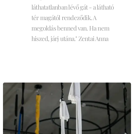
láthatatlanban lévő gát - a látható
tér magától rendeződik. A
megoldás benned van. Ha nem
hiszed, járj utána." Zentai Anna