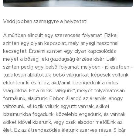
Vedd jobban szemügyre a helyzetet!
A múltban elindult egy szerencsés folyamat. Fizikai
szinten egy olyan kapcsolat, mely anyagi haszonnal
kecsegtet. Érzelmi szinten egy olyan kapcsolódás,
melyet a bőség, lelki gazdagság érzése kísér. Lelki
szinten pedig egy belső folyamat, melyben - jó esetben -
tudatosan alakítottuk belső világunkat, képesek voltunk
eldönteni, ki és mi az, akit/amit beengedünk a mi kis
világunkba. Ez a mi kis "világunk", melyet folyamatosan
formálunk, alakítunk. Ebben állandó az áramlás, ahogy
változunk, változik velünk együtt: vannak, akiket
bizalmunkba fogadunk, közelebb engedünk, és vannak,
akiket idővel kizárunk, vagy csak elsodor mellőlünk az
élet. Ez az átrendeződés életünk szerves része. S bár