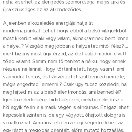
néha kísérheti az elengedés szomorúsága, mégis újra és
újra szükséges ez az átrendeződés.
A jelenben a közeledés energiája hatja át
mindennapjainkat. Lehet, hogy ebből a belső világunkból
most kikerült valaki vagy valami, akinek/aminek bent lenne
a helye...? Vizsgáld meg jobban a helyzetet: mitől félsz? ....
mert bizony most úgy érzed, az élet galád módon elvett
tőled valamit. Semmi nem történhet a nélkül, hogy ennek
részese ne lennél. Hogy történhetett, hogy valamit, ami
számodra fontos, és hiányérzetet szül benned nemléte,
mégis engedted "elmenni"? Csak úgy tudsz közeledni, ha
megfejted, mi az a belső ellentmondás, ami benned él?
Igen, közeledni kéne, hidat képezni, melyben elindulsz a
híd egyik felén, s a másik végén is elindulnak. Ez igaz lehet
kapcsolati szinten is, de egy vágyott, óhajtott dologra is
vonatkozhat. Ami most ebben a segítségedre lehet, az
egyrészt a megoldás orientált, előre mutató hozzáállás,