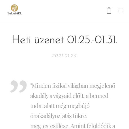
Heti üzenet 01.25.-01.31.
2021.01.24
"Minden fizikai világban megjelenő
akadály a vágyaid előtt, a benned
tudat alatt még megbújó
önakadályoztatás tükre,
megtestesülése. Amint feloldódik a