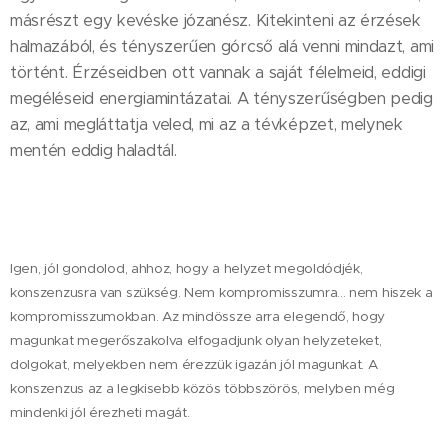
másrészt egy kevéske józanész. Kitekinteni az érzések
halmazából, és tényszerűen górcső alá venni mindazt, ami
történt. Érzéseidben ott vannak a saját félelmeid, eddigi
megéléseid energiamintázatai. A tényszerűségben pedig
az, ami megláttatja veled, mi az a tévképzet, melynek
mentén eddig haladtál.
Igen, jól gondolod, ahhoz, hogy a helyzet megoldódjék,
konszenzusra van szükség. Nem kompromisszumra... nem hiszek a
kompromisszumokban. Az mindössze arra elegendő, hogy
magunkat megerőszakolva elfogadjunk olyan helyzeteket,
dolgokat, melyekben nem érezzük igazán jól magunkat. A
konszenzus az a legkisebb közös többszörös, melyben még
mindenki jól érezheti magát.