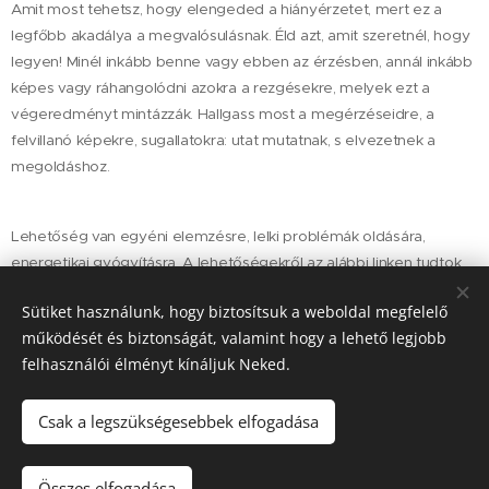
Amit most tehetsz, hogy elengeded a hiányérzetet, mert ez a
legfőbb akadálya a megvalósulásnak. Éld azt, amit szeretnél, hogy
legyen! Minél inkább benne vagy ebben az érzésben, annál inkább
képes vagy ráhangolódni azokra a rezgésekre, melyek ezt a
végeredményt mintázzák. Hallgass most a megérzéseidre, a
felvillanó képekre, sugallatokra: utat mutatnak, s elvezetnek a
megoldáshoz.
Lehetőség van egyéni elemzésre, lelki problémák oldására,
energetikai gyógyításra. A lehetőségekről az alábbi linken tudtok
tájékozódni:
https://www.talamel.hu/szolgaltatasok/
Sütiket használunk, hogy biztosítsuk a weboldal megfelelő
Felveheted velem a kapcsolatot az alábbi
működését és biztonságát, valamint hogy a lehető legjobb
elérhetőségeken:
felhasználói élményt kínáljuk Neked.
Kapcsolat
Csak a legszükségesebbek elfogadása
© Korek Györgyi 2020
Összes elfogadása