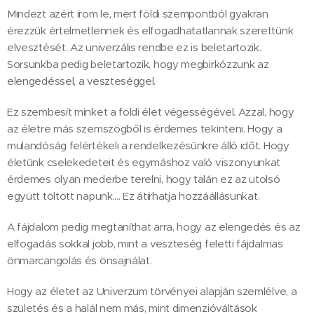
Mindezt azért írom le, mert földi szempontból gyakran
érezzük értelmetlennek és elfogadhatatlannak szerettünk
elvesztését. Az univerzális rendbe ez is beletartozik.
Sorsunkba pedig beletartozik, hogy megbirkózzunk az
elengedéssel, a veszteséggel.
Ez szembesít minket a földi élet végességével. Azzal, hogy
az életre más szemszögből is érdemes tekinteni. Hogy a
mulandóság felértékeli a rendelkezésünkre álló időt. Hogy
életünk cselekedeteit és egymáshoz való viszonyunkat
érdemes olyan mederbe terelni, hogy talán ez az utolsó
együtt töltött napunk.... Ez átírhatja hozzáállásunkat.
A fájdalom pedig megtaníthat arra, hogy az elengedés és az
elfogadás sokkal jobb, mint a veszteség feletti fájdalmas
önmarcangolás és önsajnálat.
Hogy az életet az Univerzum törvényei alapján szemlélve, a
születés és a halál nem más, mint dimenzióváltások