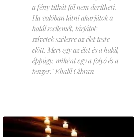
a fény titkát föl
nem derítheti.
Ha valóban látni akarjátok a
halál szellemét, tárjátok
szívetek
szélesre az élet teste
előtt.
Mert egy az élet és a halál,
éppúgy, miként egy a folyó és a
tenger." Khalil Gibran