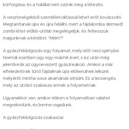
körforgása, és a halállal nem szűnik meg a létezés.
A veszteségekből szemléletváltással lehet erőt kovácsolni.
Megtanítanak újra és újra felállni, mert a fájdalomba dermedt
zombi létet előbb-utóbb megelégeljük, és feltesszük
magunknak a kérdést: "Miért?"
A gyászfeldolgozás egy folyamat, mely időt vesz igénybe.
Normál esetben úgy egy-másfél évet, s ez után még
jelentkezik az úgynevezett gyászreakció. Amikor a már
elfeledettnek tűnő fájdalmak újra előkerülnek lelkünk
mélyéről, mintha sose akarnának elmúlni. Ez a lecsengés,
mely az utolsó szakasza ennek a folyamatnak.
Ugyanakkor van, amikor ebben a folyamatban valahol
megrekedünk, és benne ragadunk.
A gyászfeldolgozás szakaszai: