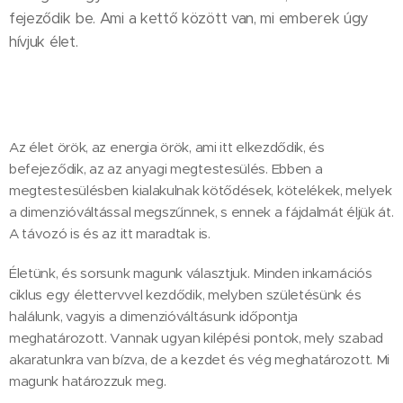
fejeződik be. Ami a kettő között van, mi emberek úgy
hívjuk élet.
Az élet örök, az energia örök, ami itt elkezdődik, és
befejeződik, az az anyagi megtestesülés. Ebben a
megtestesülésben kialakulnak kötődések, kötelékek, melyek
a dimenzióváltással megszűnnek, s ennek a fájdalmát éljük át.
A távozó is és az itt maradtak is.
Életünk, és sorsunk magunk választjuk. Minden inkarnációs
ciklus egy élettervvel kezdődik, melyben születésünk és
halálunk, vagyis a dimenzióváltásunk időpontja
meghatározott. Vannak ugyan kilépési pontok, mely szabad
akaratunkra van bízva, de a kezdet és vég meghatározott. Mi
magunk határozzuk meg.