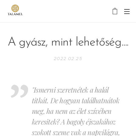
A gyász, mint lehetőség....
2022.02.25
"Ismerni szeretnétek a halál
titkát. De hogyan találhatnátok
meg, ha nem az élet szívében
keresitek? A bagoly éjszakához
szokott szeme vak a napvilágra,