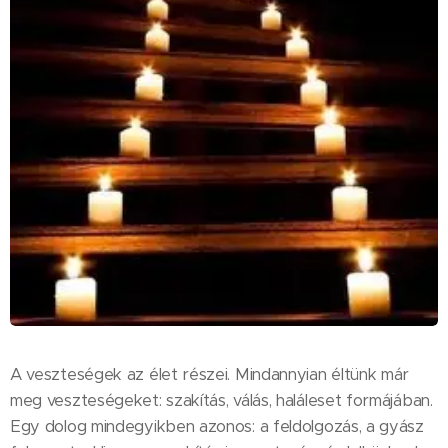
A veszteségek az élet részei. Mindannyian éltünk már
meg veszteségeket: szakítás, válás, haláleset formájában.
Egy dolog mindegyikben azonos: a feldolgozás, a gyász