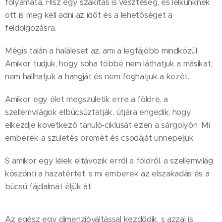
folyamata. Hisz egy szakítás is veszteség, és lelkünknek
ott is meg kell adni az időt és a lehetőséget a
feldolgozásra.
Mégis talán a haláleset az, ami a legfájóbb mindközül.
Amikor tudjuk, hogy soha többé nem láthatjuk a másikat,
nem hallhatjuk a hangját és nem foghatjuk a kezét.
Amikor egy élet megszületik erre a földre, a
szellemvilágok elbúcsúztatják, útjára engedik, hogy
elkezdje következő tanuló-ciklusát ezen a sárgolyón. Mi
emberek a születés örömét és csodáját ünnepeljük.
S amikor egy lélek eltávozik erről a földről, a szellemvilág
köszönti a hazatértet, s mi emberek az elszakadás és a
búcsú fájdalmát éljük át.
Az egész egy dimenzióváltással kezdődik, s azzal is