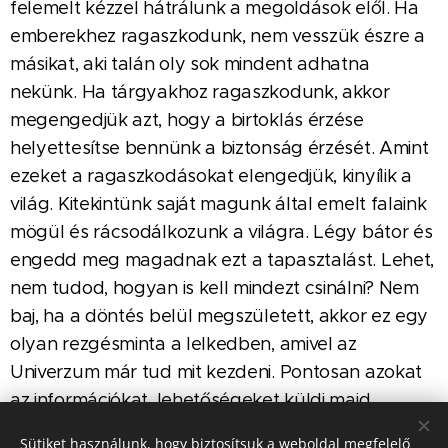
felemelt kézzel hátrálunk a megoldások elől. Ha
emberekhez ragaszkodunk, nem vesszük észre a
másikat, aki talán oly sok mindent adhatna
nekünk. Ha tárgyakhoz ragaszkodunk, akkor
megengedjük azt, hogy a birtoklás érzése
helyettesítse bennünk a biztonság érzését. Amint
ezeket a ragaszkodásokat elengedjük, kinyílik a
világ. Kitekintünk saját magunk által emelt falaink
mögül és rácsodálkozunk a világra. Légy bátor és
engedd meg magadnak ezt a tapasztalást. Lehet,
nem tudod, hogyan is kell mindezt csinálni? Nem
baj, ha a döntés belül megszületett, akkor ez egy
olyan rezgésminta a lelkedben, amivel az
Univerzum már tud mit kezdeni. Pontosan azokat
az információkat, lehetőségeket küldi majd
hozzád, amivel képes vagy mindezt meglépni.
Sütiket használunk, hogy biztosítsuk a weboldal megfelelő