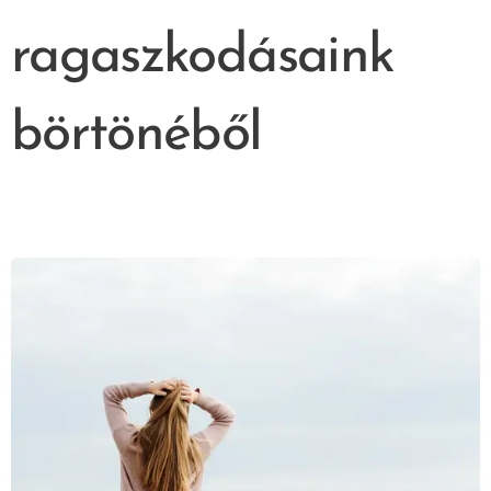
ragaszkodásaink
börtönéből