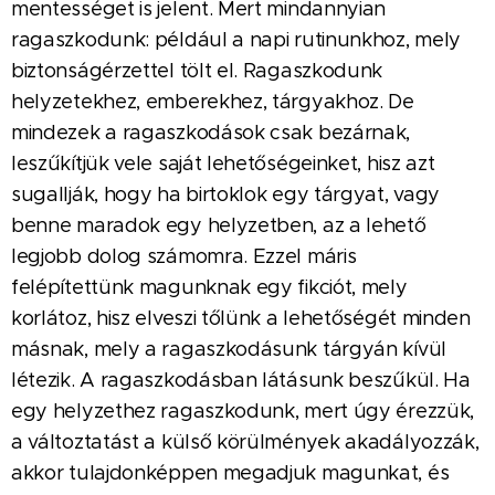
mentességet is jelent. Mert mindannyian
ragaszkodunk: például a napi rutinunkhoz, mely
biztonságérzettel tölt el. Ragaszkodunk
helyzetekhez, emberekhez, tárgyakhoz. De
mindezek a ragaszkodások csak bezárnak,
leszűkítjük vele saját lehetőségeinket, hisz azt
sugallják, hogy ha birtoklok egy tárgyat, vagy
benne maradok egy helyzetben, az a lehető
legjobb dolog számomra. Ezzel máris
felépítettünk magunknak egy fikciót, mely
korlátoz, hisz elveszi tőlünk a lehetőségét minden
másnak, mely a ragaszkodásunk tárgyán kívül
létezik. A ragaszkodásban látásunk beszűkül. Ha
egy helyzethez ragaszkodunk, mert úgy érezzük,
a változtatást a külső körülmények akadályozzák,
akkor tulajdonképpen megadjuk magunkat, és