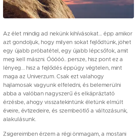
Az élet mindig ad nekünk kihívásokat... épp amikor
azt gondoljuk, hogy milyen sokat fejlődtünk, jöhet
egy újabb próbatétel, egy újabb lépcsőfok, amit
meg kell mászni. Óóóóó.. persze, hisz pont ez a
lényeg... hisz a fejlődés éppúgy végtelen, mint
maga az Univerzum. Csak ezt valahogy
hajlamosak vagyunk elfeledni, és belemerülni
abba a valóban nagyszerű és elkápráztató
érzésbe, ahogy visszatekintünk életünk elmúlt
éveire, évtizedeire, és szembeötlő a változásunk,
alakulásunk.
Zsigereimben érzem a régi önmagam, a mostani