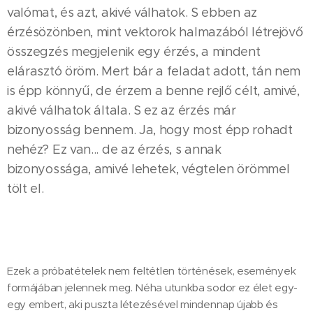
valómat, és azt, akivé válhatok. S ebben az
érzésözönben, mint vektorok halmazából létrejövő
összegzés megjelenik egy érzés, a mindent
elárasztó öröm. Mert bár a feladat adott, tán nem
is épp könnyű, de érzem a benne rejlő célt, amivé,
akivé válhatok általa. S ez az érzés már
bizonyosság bennem. Ja, hogy most épp rohadt
nehéz? Ez van... de az érzés, s annak
bizonyossága, amivé lehetek, végtelen örömmel
tölt el.
Ezek a próbatételek nem feltétlen történések, események
formájában jelennek meg. Néha utunkba sodor ez élet egy-
egy embert, aki puszta létezésével mindennap újabb és