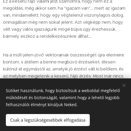
Ez a keserű fájó valami jelzi számomra, hogy nem ez a
megoldás, még akkor sem, ha "igazam van".... mert az igazam
van, mindamellett, hogy egy végtelenül viszonylagos dolog,
önmagában még nem sokat jelent. Azt végképp nem, hogy
vélt vagy valós igazságunk mögé bújva úgy érezhessük,
bármely eszköz a rendelkezésünkre állhat....
Ha a múlt-jelen-jövő vektorainak összességét újra elemeire
bontom, s átélem a benne megbúvó érzéseket, élesen
különül el egymástól az, amelyik jó érzést vált ki belőlem, és
az melyben megjelenik a keserű, fájó érzés. Most már nincs
más dolgom, minthogy a jó érzésekhez kötődő
megoldásokat rakjam össze, s tudom, merre induljak. Nem
Sütiket használunk, hogy biztosítsuk a weboldal megfelelő
könnyű, sőt néha iszonyú nehéz, de a jó dolgokat is megelőzi
működését és biztonságát, valamint hogy a lehető legjobb
a vajúdás fájdalma....
felhasználói élményt kínáljuk Neked.
Csak a legszükségesebbek elfogadása