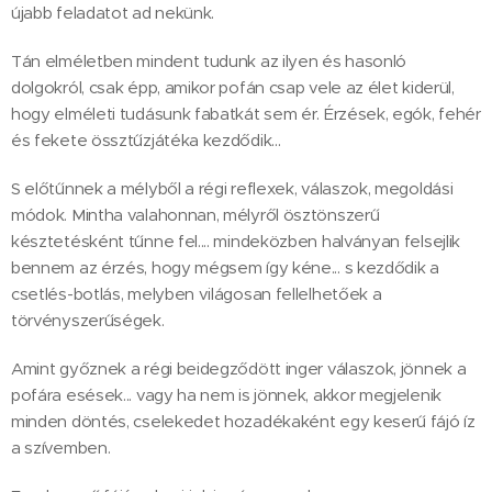
újabb feladatot ad nekünk.
Tán elméletben mindent tudunk az ilyen és hasonló
dolgokról, csak épp, amikor pofán csap vele az élet kiderül,
hogy elméleti tudásunk fabatkát sem ér. Érzések, egók, fehér
és fekete össztűzjátéka kezdődik...
S előtűnnek a mélyből a régi reflexek, válaszok, megoldási
módok. Mintha valahonnan, mélyről ösztönszerű
késztetésként tűnne fel.... mindeközben halványan felsejlik
bennem az érzés, hogy mégsem így kéne... s kezdődik a
csetlés-botlás, melyben világosan fellelhetőek a
törvényszerűségek.
Amint győznek a régi beidegződött inger válaszok, jönnek a
pofára esések... vagy ha nem is jönnek, akkor megjelenik
minden döntés, cselekedet hozadékaként egy keserű fájó íz
a szívemben.