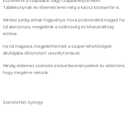
Észrevenni a csapdákat vagy csapdahelyzeteket.
Találékonynak és ébernek lenni még a káosz közepette is.
Mindez pedig annak függvénye, hova pozícionálod magad: ha
túl alacsonyra, megjelenik a szűkösség és kihasználtság
érzése.
Ha túl magasra, megjelenhetnek a szuper lehetőségek
álruhájába öltöztetett veszélyforrások.
Mindig érdemes számolni a következményekkel és eldönteni,
hogy megéri-e nekünk.
Szeretettel, Györgyi