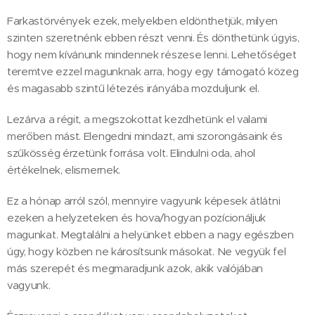
Farkastörvények ezek, melyekben eldönthetjük, milyen
szinten szeretnénk ebben részt venni. És dönthetünk úgyis,
hogy nem kívánunk mindennek részese lenni. Lehetőséget
teremtve ezzel magunknak arra, hogy egy támogató közeg
és magasabb szintű létezés irányába mozduljunk el.
Lezárva a régit, a megszokottat kezdhetünk el valami
merőben mást. Elengedni mindazt, ami szorongásaink és
szűkösség érzetünk forrása volt. Elindulni oda, ahol
értékelnek, elismernek.
Ez a hónap arról szól, mennyire vagyunk képesek átlátni
ezeken a helyzeteken és hova/hogyan pozícionáljuk
magunkat. Megtalálni a helyünket ebben a nagy egészben
úgy, hogy közben ne károsítsunk másokat. Ne vegyük fel
más szerepét és megmaradjunk azok, akik valójában
vagyunk.