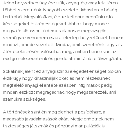
Jelen helyzetben úgy érezzük, anyagi és/vagy lelki téren
többet szeretnénk. Nagyobb szeletet kihasítani a bőség
tortájából. Megvalósítani, életre kelteni a bennünk rejlő
készségeket és képességeket. Ahhoz, hogy mindez
megvalósulhasson, érdemes alaposan megvizsgálni,
szemügyre venni nem csak a jelenlegi helyzetünket, hanem
mindazt, ami ide vezetett. Mindaz, amit szeretnénk, egyfajta
átértékelés révén valósulhat meg, amiben benne van az
eddigi cselekedeteink és gondolati mintáink felülvizsgálata.
Sokaknak jelent ez anyagi szintű elégedetlenséget. Sokan
érzik úgy, hogy kihasználják őket és nem részesülnek
megfelelő anyagi ellentételezésben. Míg mások pedig
minden eszközt megragadnak, hogy megszerezzék, ami
számukra szükséges.
A történések szintjén megjelenhet a pozícióharc, a
magasabb javadalmazások okán. Megjelenhetnek nem
tisztességes játszmák és pénzügyi manipulációk is.