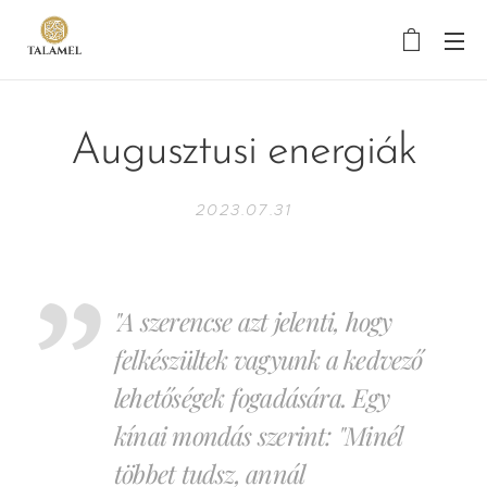
Augusztusi energiák
2023.07.31
"A szerencse azt jelenti, hogy
felkészültek vagyunk a kedvező
lehetőségek fogadására. Egy
kínai mondás szerint: "Minél
többet tudsz, annál