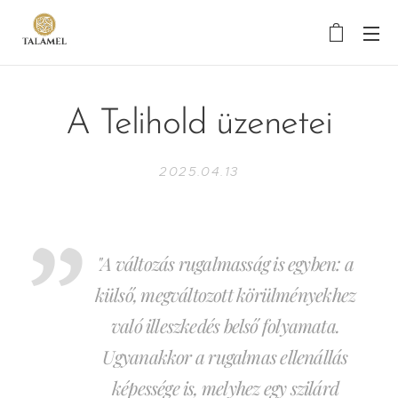
A Telihold üzenetei
2025.04.13
"A változás rugalmasság is egyben: a
külső, megváltozott körülményekhez
való illeszkedés belső folyamata.
Ugyanakkor a rugalmas ellenállás
képessége is, melyhez egy szilárd