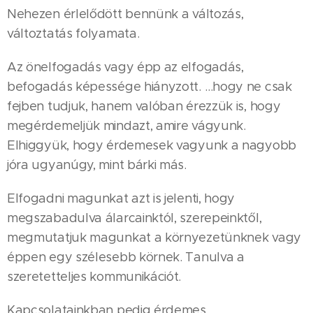
Nehezen érlelődött bennünk a változás,
változtatás folyamata.
Az önelfogadás vagy épp az elfogadás,
befogadás képessége hiányzott. …hogy ne csak
fejben tudjuk, hanem valóban érezzük is, hogy
megérdemeljük mindazt, amire vágyunk.
Elhiggyük, hogy érdemesek vagyunk a nagyobb
jóra ugyanúgy, mint bárki más.
Elfogadni magunkat azt is jelenti, hogy
megszabadulva álarcainktól, szerepeinktől,
megmutatjuk magunkat a környezetünknek vagy
éppen egy szélesebb körnek. Tanulva a
szeretetteljes kommunikációt.
Kapcsolatainkban pedig érdemes