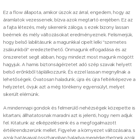
Ez a flow állapota, amikor úszok az árral, engedem, hogy az
áramlatok vezessenek, bízva azok megtartó erejében. Ez az
a fajta létezés, mely sikereink záloga, s ezek bizony lassan
beérnek és mély változásokat eredményeznek. Felismerjük,
hogy belső labilitásunk a magunkkal cipelt lelki "szemetes
zsákunkból" eredeztethető. Önmagunk elfogadása és az
önszeretet segít abban, hogy mindezt most magunk mögött
hagyjuk. A hamis biztonságérzetet adó szép szavak helyett
belső erőnkből táplálkozzunk. És ezzel lassan megnyílnak a
lehetőségek. Óvatosan haladunk, újra és újra feltérképezve a
helyzetet, óvjuk azt a még törékeny egyensúlyt, melyet
sikerült elérnünk.
A mindennapi gondok és felmerülő nehézségek közepette is
kitartani, állhatatosnak maradni azt is jelenti, hogy nem adjuk
fel. Kitatunk az elképzeléseink és a megfogalmazott
értékrendszerünk mellet. Figyelve a környezet változásaira, s
azok hatásaival összhangban haladva megérkezhetnek azok