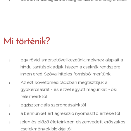
Mi történik?
egy rövid ismertetővel kezdünk, melynek alapjait a
hindu tanítások adják, hiszen a csakrák rendszere
innen ered. Szóval hiteles forrásból merítünk.
Az ezt követőmeditációban megtisztítjuk a
gyökércsakrát - és ezzel együtt magunkat - ősi
félelmeinktől
egzisztenciális szorongásainktól
a bennünket ért agresszió nyomasztó érzéseitől
jelen és előző életeinkben elszenvedett erőszakos
cselekmények blokkjaitól