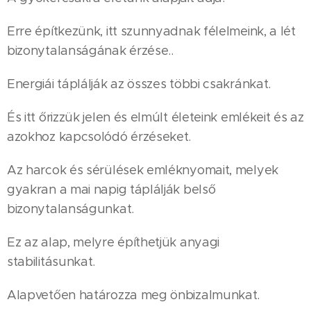
Erre építkezünk, itt szunnyadnak félelmeink, a lét
bizonytalanságának érzése..
Energiái táplálják az összes többi csakránkat.
És itt őrizzük jelen és elmúlt életeink emlékeit és az
azokhoz kapcsolódó érzéseket.
Az harcok és sérülések emléknyomait, melyek
gyakran a mai napig táplálják belső
bizonytalanságunkat.
Ez az alap, melyre építhetjük anyagi
stabilitásunkat.
Alapvetően határozza meg önbizalmunkat.