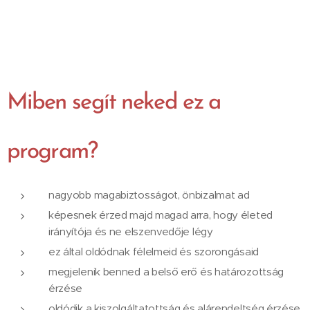
Miben segít neked ez a
program?
nagyobb magabiztosságot, önbizalmat ad
képesnek érzed majd magad arra, hogy életed
irányítója és ne elszenvedője légy
ez által oldódnak félelmeid és szorongásaid
megjelenik benned a belső erő és határozottság
érzése
oldódik a kiszolgáltatottság és alárendeltség érzése