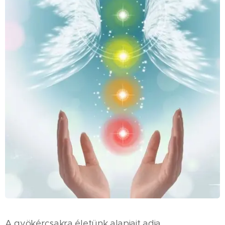
A gyökércsakra életünk alapjait adja.