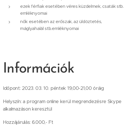
ezek férfiak esetében véres küzdelmek, csaták stb.
emléknyomai
nők esetében az erőszak, az üldöztetés,
máglyahalál stb.emléknyomai
Információk
Időpont: 2023. 03. 10. péntek 19,00-21,00 óráig
Helyszín: a program online kerül megrendezésre Skype
alkalmazáson keresztül
Hozzájárulás: 6.000,- Ft