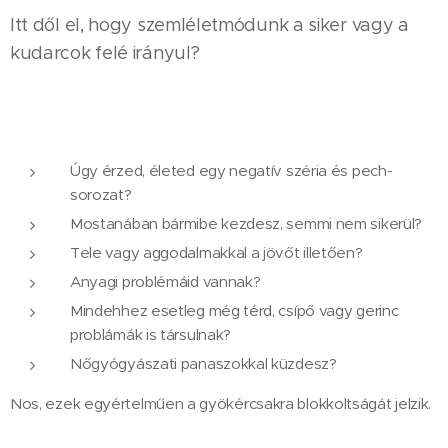
Itt dől el, hogy szemléletmódunk a siker vagy a
kudarcok felé irányul?
Úgy érzed, életed egy negatív széria és pech-
sorozat?
Mostanában bármibe kezdesz, semmi nem sikerül?
Tele vagy aggodalmakkal a jövőt illetően?
Anyagi problémáid vannak?
Mindehhez esetleg még térd, csípő vagy gerinc
problámák is társulnak?
Nőgyógyászati panaszokkal küzdesz?
Nos, ezek egyértelműen a gyökércsakra blokkoltságát jelzik.