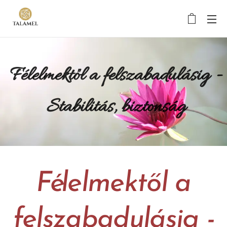
Félelmektől a felszabadulásig -
Stabilitás, biztonság
Félelmektől a
felszabadulásig -