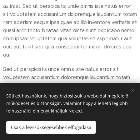
az írást. Sed ut perspiciatis unde omnis iste natus error
sit voluptatem accusantium doloremque laudantium totam
rem aperiam eaque ipsa quae ab illo inventore veritatis et
quasi architecto beatae vitae dicta sunt explicabo nemo
enim ipsam voluptatem quia voluptas sit aspernatur aut
odit aut fugit sed quia consequuntur magni dolores eos
qui.
Sed ut perspiciatis unde omnis iste natus error sit
voluptatem accusantium doloremque laudantium totam
rem aperiam eaque ipsa quae ab illo inventore veritatis et
quasi architecto beatae vitae dicta sunt explicabo nemo
Sütiket használunk, hogy biztosítsuk a weboldal megfelelő
enim ipsam voluptatem quia voluptas sit aspernatur aut
működését és biztonságát, valamint hogy a lehető legjobb
odit aut fugit sed quia consequuntur magni.
felhasználói élményt kínáljuk Neked.
Csak a legszükségesebbek elfogadása