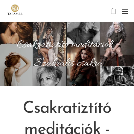
Csakratiztító meditációk -
Szakrális csakra
Csakratiztító
meditációk -