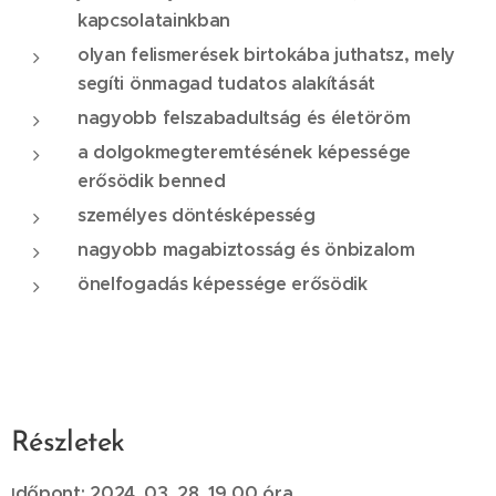
kapcsolatainkban
olyan felismerések birtokába juthatsz, mely
segíti önmagad tudatos alakítását
nagyobb felszabadultság és életöröm
a dolgokmegteremtésének képessége
erősödik benned
személyes döntésképesség
nagyobb magabiztosság és önbizalom
önelfogadás képessége erősödik
Részletek
dőpont: 2024. 03. 28. 19,00 óra
I