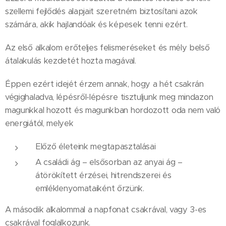
szellemi fejlődés alapjait szeretném biztosítani azok
számára, akik hajlandóak és képesek tenni ezért.
Az első alkalom erőteljes felismeréseket és mély belső
átalakulás kezdetét hozta magával.
Éppen ezért idejét érzem annak, hogy a hét csakrán
végighaladva, lépésről-lépésre tisztuljunk meg mindazon
magunkkal hozott és magunkban hordozott oda nem való
energiától, melyek
Előző életeink megtapasztalásai
A családi ág – elsősorban az anyai ág –
átörökített érzései, hitrendszerei és
emléklenyomataiként őrzünk.
A második alkalommal a napfonat csakrával, vagy 3-es
csakrával foglalkozunk.