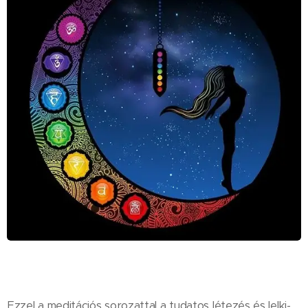
Ezzel a meditációs sorozattal a tudatos létezés és lelki-