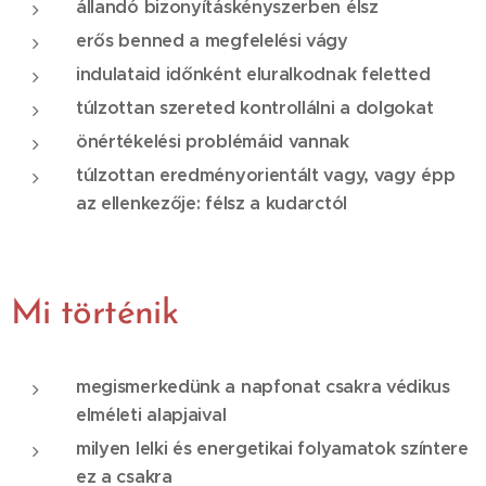
állandó bizonyításkényszerben élsz
erős benned a megfelelési vágy
indulataid időnként eluralkodnak feletted
túlzottan szereted kontrollálni a dolgokat
önértékelési problémáid vannak
túlzottan eredményorientált vagy, vagy épp
az ellenkezője: félsz a kudarctól
Mi történik
megismerkedünk a napfonat csakra védikus
elméleti alapjaival
milyen lelki és energetikai folyamatok színtere
ez a csakra