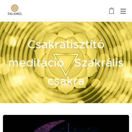
Csakratisztító
meditáció Szakrális
csakra