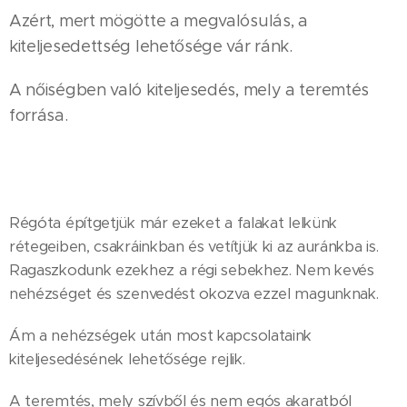
Azért, mert mögötte a megvalósulás, a
kiteljesedettség lehetősége vár ránk.
A nőiségben való kiteljesedés, mely a teremtés
forrása.
Régóta építgetjük már ezeket a falakat lelkünk
rétegeiben, csakráinkban és vetítjük ki az auránkba is.
Ragaszkodunk ezekhez a régi sebekhez. Nem kevés
nehézséget és szenvedést okozva ezzel magunknak.
Ám a nehézségek után most kapcsolataink
kiteljesedésének lehetősége rejlik.
A teremtés, mely szívből és nem egós akaratból