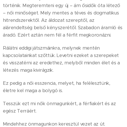
történik. Megteremteni egy új – ám ősidők óta létező
– női minőséget. Mely mentes a téves és dogmatikus
hitrendszerektől. Az áldozat szereptől, az
alárendeltség belső kényszerétől. Szabadon áramló és
áradó. Ezért aztán nem fél a férfit megkoronázni.
Rálátni eddigi játszmáinkra, melynek mentén
kapcsolatainkat szőttük. Levetni ezeket a szerepeket
és visszatérni az eredethez, melyből minden élet és a
létezés maga kivirágzik.
Ez pedig a női esszencia, melyet, ha felélesztünk,
életre kel maga a bolygó is.
Tesszük ezt mi nők önmagunkért, a férfiakért és az
egész Terráért.
Mindehhez önmagunkon keresztül vezet az út.