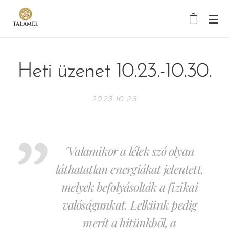
Heti üzenet 10.23.-10.30.
2023.10.23
"Valamikor a lélek szó olyan
láthatatlan energiákat jelentett,
melyek befolyásolták a fizikai
valóságunkat. Lelkünk pedig
merít a hitünkből, a