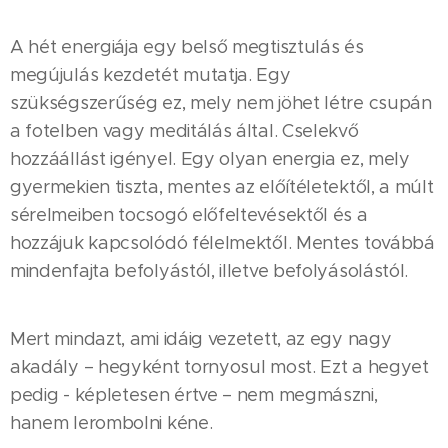
A hét energiája egy belső megtisztulás és
megújulás kezdetét mutatja. Egy
szükségszerűség ez, mely nem jöhet létre csupán
a fotelben vagy meditálás által. Cselekvő
hozzáállást igényel. Egy olyan energia ez, mely
gyermekien tiszta, mentes az előítéletektől, a múlt
sérelmeiben tocsogó előfeltevésektől és a
hozzájuk kapcsolódó félelmektől. Mentes továbbá
mindenfajta befolyástól, illetve befolyásolástól.
Mert mindazt, ami idáig vezetett, az egy nagy
akadály – hegyként tornyosul most. Ezt a hegyet
pedig - képletesen értve – nem megmászni,
hanem lerombolni kéne.